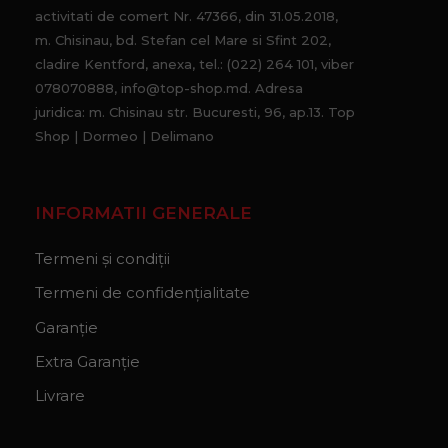
activitati de comert Nr. 47366, din 31.05.2018,
m. Chisinau, bd. Stefan cel Mare si Sfint 202,
cladire Kentford, anexa, tel.: (022) 264 101, viber
078070888, info@top-shop.md. Adresa
juridica: m. Chisinau str. Bucuresti, 96, ap.13. Top
Shop | Dormeo | Delimano
INFORMATII GENERALE
Termeni și condiții
Termeni de confidențialitate
Garanție
Extra Garanție
Livrare