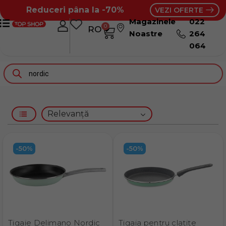
Reduceri pâna la -70%
VEZI OFERTE
Magazinele
022
0
RO
RU
Noastre
264
064
-50%
-50%
Tigaie Delimano Nordic
Tigaia pentru clatite