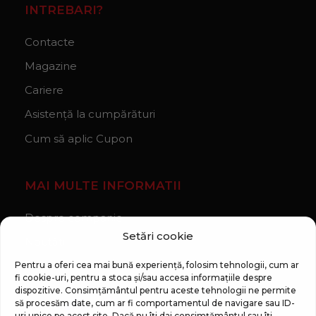
INTREBARI?
Contacte
Magazine
Cariere
Asistență la cumpărături
Cum să aplic Cupon
MAI MULTE INFORMATII
Despre companie
Setări cookie
Noutăți
Regulament Campanie „100 zile pana la vis”
Pentru a oferi cea mai bună experiență, folosim tehnologii, cum ar
fi cookie-uri, pentru a stoca și/sau accesa informațiile despre
dispozitive. Consimțământul pentru aceste tehnologii ne permite
să procesăm date, cum ar fi comportamentul de navigare sau ID-
uri unice pe acest site. Dacă nu îți dai consimțământul sau îți