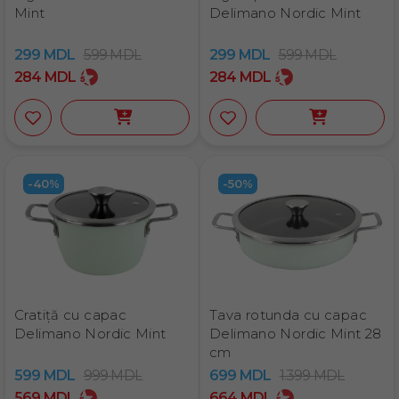
Mint
Delimano Nordic Mint
299
MDL
599
MDL
299
MDL
599
MDL
284
MDL
284
MDL
-40%
-50%
Cratiță cu capac
Tava rotunda cu capac
Delimano Nordic Mint
Delimano Nordic Mint 28
cm
599
MDL
999
MDL
699
MDL
1.399
MDL
569
MDL
664
MDL