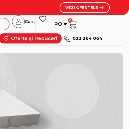
VEZI OFERTELE
0
Cont
RO
RU
Oferte și Reduceri
022 264 064