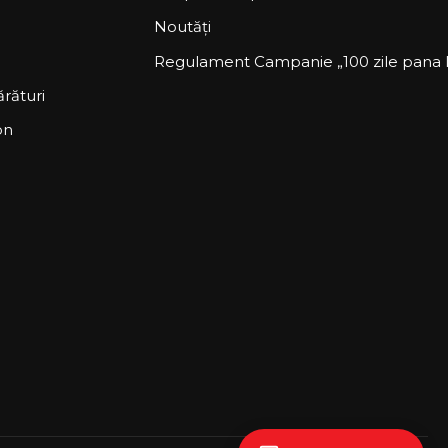
Noutăți
Regulament Campanie „100 zile pana la
rături
on