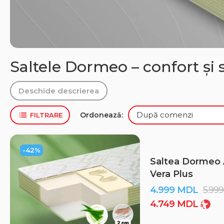
Saltele Dormeo – confort și 
Deschide descrierea
Ordonează:
FILTRARE
-42%
Saltea Dormeo 
Vera Plus
4.999
MDL
5.99
4.749
MDL