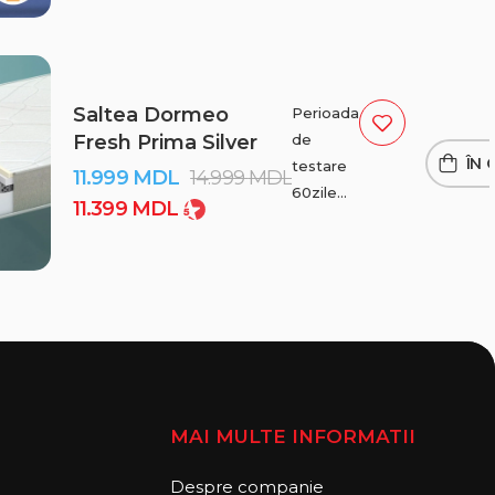
În
Chișinău
și
suburbii
Saltea Dormeo
Perioada
de
Fresh Prima Silver
ÎN 
testare
11.999
MDL
14.999
MDL
60zile
11.399
MDL
Livrare
gratuită
În
Chișinău
și
suburbii
MAI MULTE INFORMATII
Despre companie