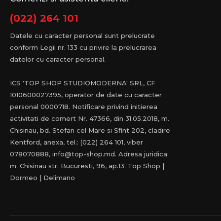
(022) 264 101
Datele cu caracter personal sunt prelucrate
conform Legii nr. 133 cu privire la prelucrarea
datelor cu caracter personal.
ICS 'TOP SHOP STUDIOMODERNA' SRL, CF
1010600027395, operator de date cu caracter
personal 0000718. Notificare privind initierea
activitati de comert Nr. 47366, din 31.05.2018, m.
Chisinau, bd. Stefan cel Mare si Sfint 202, cladire
Kentford, anexa, tel.: (022) 264 101, viber
078070888, info@top-shop.md. Adresa juridica:
m. Chisinau str. Bucuresti, 96, ap.13. Top Shop |
Dormeo | Delimano