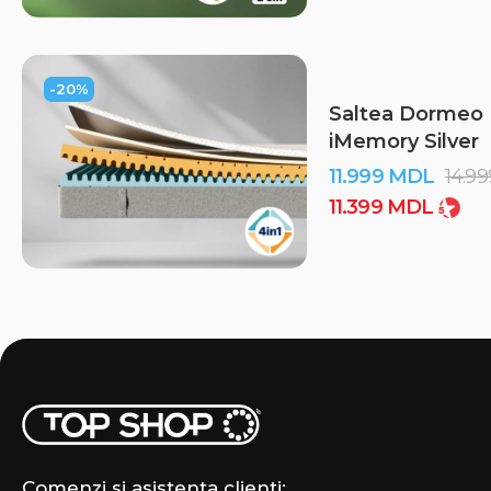
Calitate europeană
Varietate de dimensiuni
Tehnologii moderne
-20%
Livrare în toată Moldova
Saltea Dormeo
iMemory Silver
11.999
MDL
14.9
11.399
MDL
Comenzi si asistenta clienti: