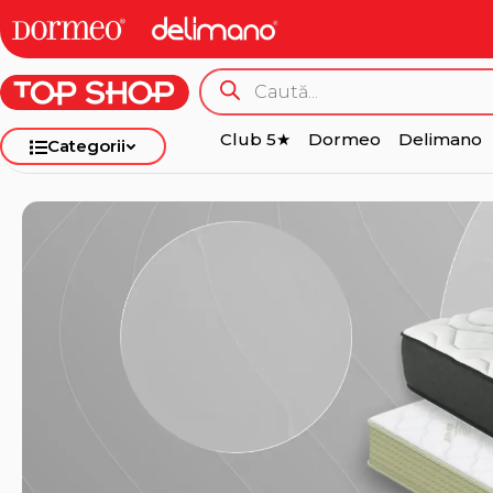
Club 5★
Dormeo
Delimano
Categorii