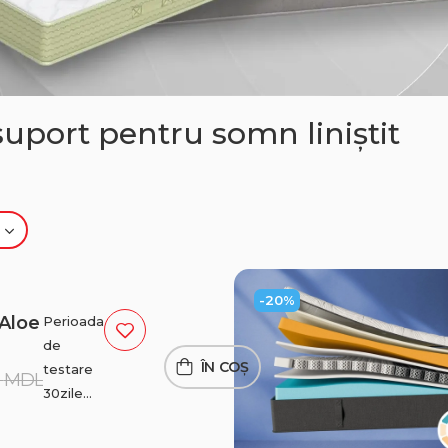
suport pentru somn liniștit
-20%
Aloe
Perioada
de
ÎN COȘ
testare
9
MDL
30zile
Livrare
gratuită