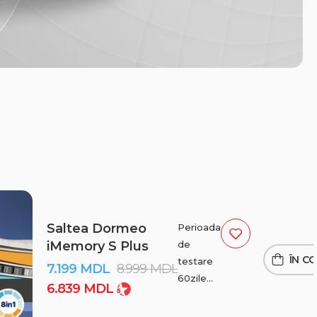
Saltea Dormeo
Perioada
de
iMemory S Plus
ÎN C
testare
7.199
MDL
8.999
MDL
60zile
6.839
MDL
Livrare
gratuită