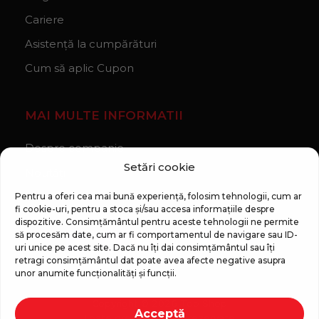
Cariere
Asistență la cumpărături
Cum să aplic Cupon
MAI MULTE INFORMATII
Despre companie
Setări cookie
Noutăți
Regulament Campanie „100 zile pana la vis”
Pentru a oferi cea mai bună experiență, folosim tehnologii, cum ar
fi cookie-uri, pentru a stoca și/sau accesa informațiile despre
dispozitive. Consimțământul pentru aceste tehnologii ne permite
să procesăm date, cum ar fi comportamentul de navigare sau ID-
uri unice pe acest site. Dacă nu îți dai consimțământul sau îți
retragi consimțământul dat poate avea afecte negative asupra
unor anumite funcționalități și funcții.
Copyright © 2026 Top Shop
Acceptă
Toate drepturile sunt rezervate.