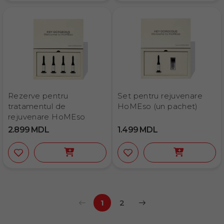
Rezerve pentru
Set pentru rejuvenare
tratamentul de
HoMEso (un pachet)
rejuvenare HoMEso
2.899
MDL
1.499
MDL
1
2