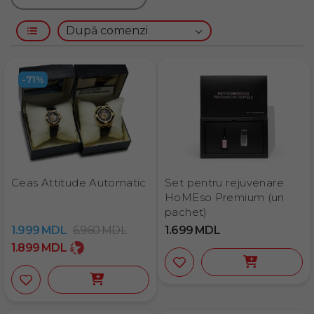
-71%
Ceas Attitude Automatic
Set pentru rejuvenare
HoMEso Premium (un
pachet)
1.999
MDL
6.960
MDL
1.699
MDL
1.899
MDL