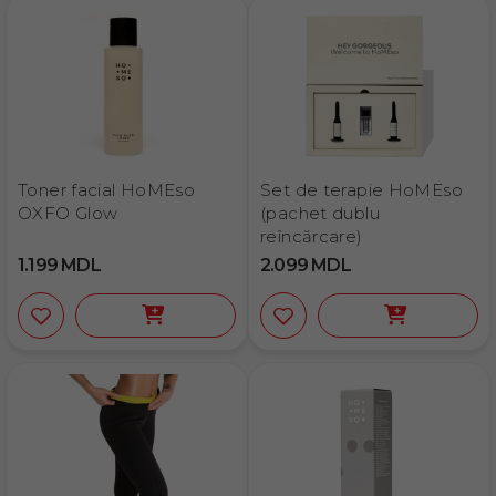
Toner facial HoMEso
Set de terapie HoMEso
OXFO Glow
(pachet dublu
reîncărcare)
1.199
MDL
2.099
MDL