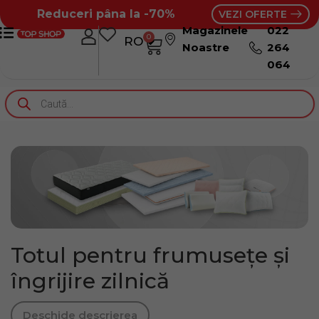
Reduceri pâna la -70%
VEZI OFERTE
Magazinele
022
0
RO
RU
Noastre
264
064
Totul pentru frumusețe și
îngrijire zilnică
Deschide descrierea