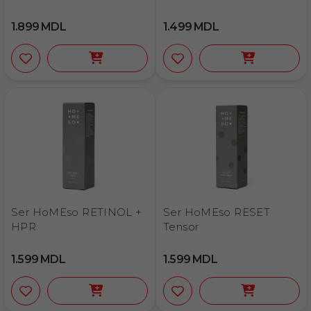
1.899
MDL
1.499
MDL
Ser HoMEso RETINOL +
Ser HoMEso RESET
HPR
Tensor
1.599
MDL
1.599
MDL