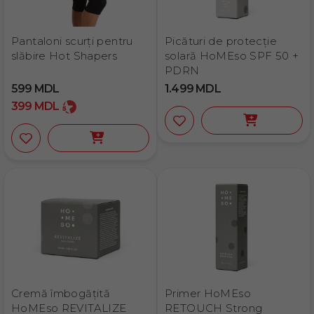
Pantaloni scurţi pentru
Picături de protecție
slăbire Hot Shapers
solară HoMEso SPF 50 +
PDRN
599
MDL
1.499
MDL
399
MDL
Cremă îmbogățită
Primer HoMEso
HoMEso REVITALIZE
RETOUCH Strong