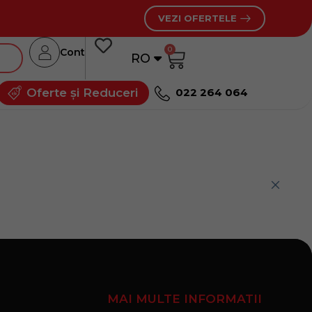
VEZI OFERTELE
0
Cont
RO
RU
Oferte și Reduceri
022 264 064
MAI MULTE INFORMATII