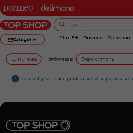
Club 5★
Dormeo
Delimano
Categorii
Ordonează:
FILTRARE
Nu a fost găsit niciun produs care să se potrivească c