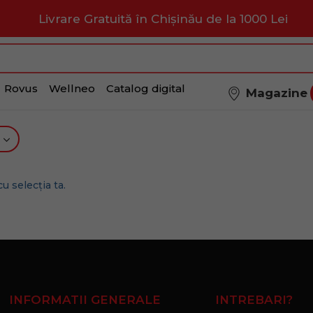
Livrare Gratuită în Chișinău de la 1000 Lei
Rovus
Wellneo
Catalog digital
Magazine
u selecția ta.
INFORMATII GENERALE
INTREBARI?