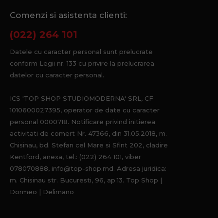
Comenzi si asistenta clienti:
(022) 264 101
Datele cu caracter personal sunt prelucrate
conform Legii nr. 133 cu privire la prelucrarea
datelor cu caracter personal.
ICS 'TOP SHOP STUDIOMODERNA' SRL, CF
1010600027395, operator de date cu caracter
personal 0000718. Notificare privind initierea
activitati de comert Nr. 47366, din 31.05.2018, m.
Chisinau, bd. Stefan cel Mare si Sfint 202, cladire
Kentford, anexa, tel.: (022) 264 101, viber
078070888, info@top-shop.md. Adresa juridica:
m. Chisinau str. Bucuresti, 96, ap.13. Top Shop |
Dormeo | Delimano