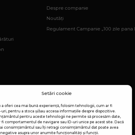
Despre companie
Noutăți
Regulament Campanie „100 zile pana la
rături
on
Setări cookie
 a oferi cea mai bună experiență, folosim tehnologii, cum ar fi
uri, pentru a stoca și/sau accesa informațiile despre dispozitive.
țământul pentru aceste tehnologii ne permite să procesăm date,
 fi comportamentul de navigare sau ID-uri unice pe acest site. Dacă
 dai consimțământul sau îți retragi consimțământul dat poate avea
negative asupra unor anumite funcționalități și funcții.