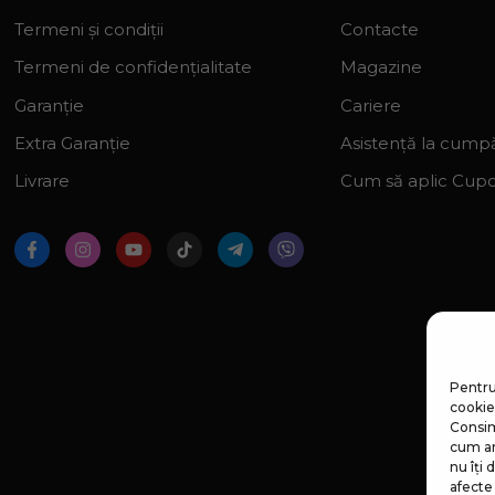
Termeni și condiții
Contacte
Termeni de confidențialitate
Magazine
Garanție
Cariere
Extra Garanție
Asistență la cumpă
Livrare
Cum să aplic Cup
Pentru
cookie-
Consim
cum ar
nu îți
afecte 