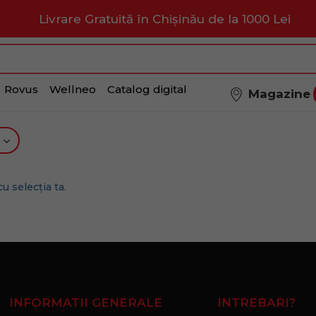
Livrare Gratuită în Chișinău de la 1000 Lei
Rovus
Wellneo
Catalog digital
Magazine
u selecția ta.
INFORMATII GENERALE
INTREBARI?