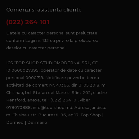
Comenzi si asistenta clienti:
(022) 264 101
Datele cu caracter personal sunt prelucrate
conform Legii nr. 133 cu privire la prelucrarea
datelor cu caracter personal.
ICS 'TOP SHOP STUDIOMODERNA' SRL, CF
1010600027395, operator de date cu caracter
personal 0000718. Notificare privind initierea
activitati de comert Nr. 47366, din 31.05.2018, m.
Chisinau, bd. Stefan cel Mare si Sfint 202, cladire
Kentford, anexa, tel.: (022) 264 101, viber
078070888, info@top-shop.md. Adresa juridica:
m. Chisinau str. Bucuresti, 96, ap.13. Top Shop |
Dormeo | Delimano