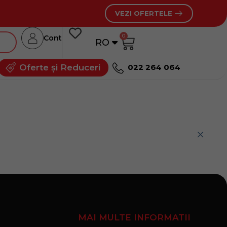
VEZI OFERTELE
0
Cont
RO
RU
Oferte și Reduceri
022 264 064
MAI MULTE INFORMATII