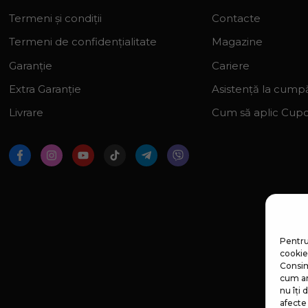
Termeni și condiții
Contacte
Termeni de confidențialitate
Magazine
Garanție
Cariere
Extra Garanție
Asistență la cumpă
Livrare
Cum să aplic Cup
Pentru
cookie-
Consim
cum ar
nu îți
afecte 