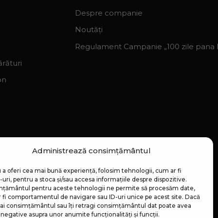
Despre companie
Noutăți
Regulament Campanie „100 zile pana la
rături
on
Administrează consimțământul
 a oferi cea mai bună experiență, folosim tehnologii, cum ar fi
uri, pentru a stoca și/sau accesa informațiile despre dispozitive.
țământul pentru aceste tehnologii ne permite să procesăm date,
 fi comportamentul de navigare sau ID-uri unice pe acest site. Dacă
 dai consimțământul sau îți retragi consimțământul dat poate avea
negative asupra unor anumite funcționalități și funcții.