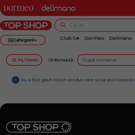
Club 5★
Dormeo
Delimano
Categorii
Ordonează:
FILTRARE
Nu a fost găsit niciun produs care să se potrivească c