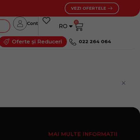
VEZI OFERTELE
0
Cont
RO
RU
Oferte și Reduceri
022 264 064
MAI MULTE INFORMATII