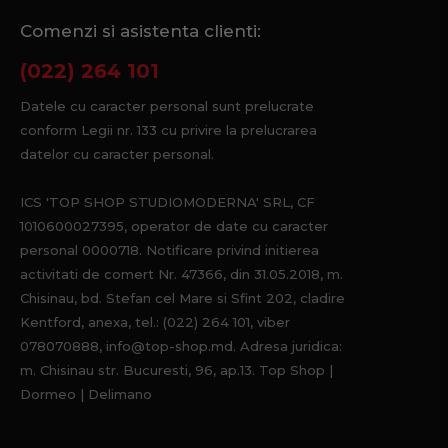
Comenzi si asistenta clienti:
(022) 264 101
Datele cu caracter personal sunt prelucrate
conform Legii nr. 133 cu privire la prelucrarea
datelor cu caracter personal.
ICS 'TOP SHOP STUDIOMODERNA' SRL, CF
1010600027395, operator de date cu caracter
personal 0000718. Notificare privind initierea
activitati de comert Nr. 47366, din 31.05.2018, m.
Chisinau, bd. Stefan cel Mare si Sfint 202, cladire
Kentford, anexa, tel.: (022) 264 101, viber
078070888, info@top-shop.md. Adresa juridica:
m. Chisinau str. Bucuresti, 96, ap.13. Top Shop |
Dormeo | Delimano