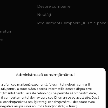
Despre companie
Noutăți
Regulament Campanie „100 zile pana la
rături
on
Administrează consimțământul
 a oferi cea mai bună experiență, folosim tehnologii, cum ar fi
uri, pentru a stoca și/sau accesa informațiile despre dispozitive.
țământul pentru aceste tehnologii ne permite să procesăm date,
 fi comportamentul de navigare sau ID-uri unice pe acest site. Dacă
 dai consimțământul sau îți retragi consimțământul dat poate avea
negative asupra unor anumite funcționalități și funcții.