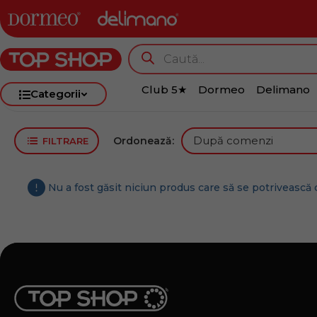
Club 5★
Dormeo
Delimano
Categorii
Ordonează:
FILTRARE
Nu a fost găsit niciun produs care să se potrivească c