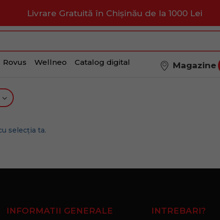
Livrare Gratuită în Chișinău de la 1000 Lei
Rovus
Wellneo
Catalog digital
Magazine
u selecția ta.
INFORMATII GENERALE
INTREBARI?