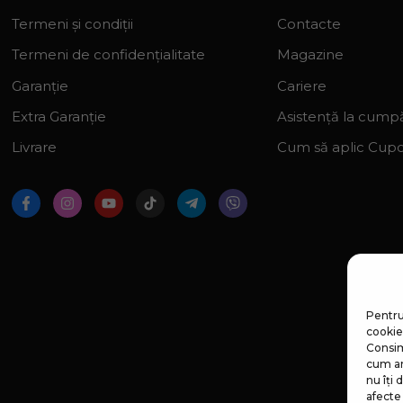
Termeni și condiții
Contacte
Termeni de confidențialitate
Magazine
Garanție
Cariere
Extra Garanție
Asistență la cumpă
Livrare
Cum să aplic Cup
Pentru
cookie-
Consim
cum ar
nu îți
afecte 