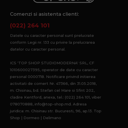
Comenzi si asistenta clienti:
(022) 264 101
Datele cu caracter personal sunt prelucrate
conform Legii nr. 133 cu privire la prelucrarea
datelor cu caracter personal.
ICS 'TOP SHOP STUDIOMODERNA' SRL, CF
1010600027395, operator de date cu caracter
personal 0000718. Notificare privind initierea
activitati de comert Nr. 47366, din 31.05.2018,
m. Chisinau, bd. Stefan cel Mare si Sfint 202,
cladire Kentford, anexa, tel.: (022) 264 101, viber
078070888, info@top-shop.md. Adresa
juridica: m. Chisinau str. Bucuresti, 96, ap.13. Top
Shop | Dormeo | Delimano