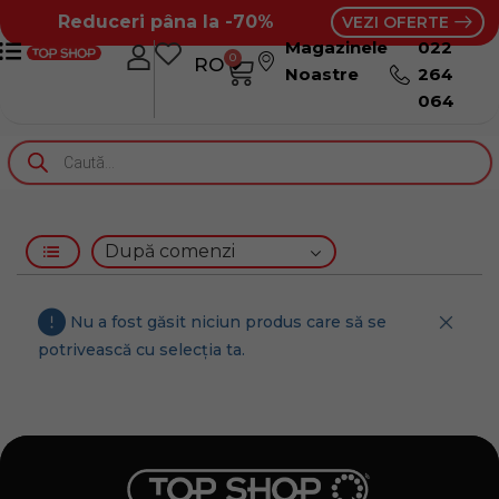
Reduceri pâna la -70%
VEZI OFERTE
Magazinele
022
0
RO
RU
Noastre
264
064
Nu a fost găsit niciun produs care să se
potrivească cu selecția ta.