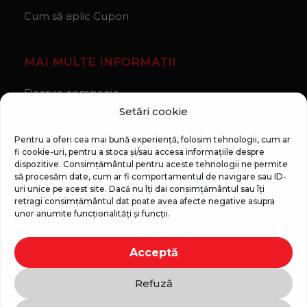
Cum să aplic Cupon
MAI MULTE INFORMATII
Despre companie
Setări cookie
Noutăți
Regulament Campanie „100 zile pana la vis”
Pentru a oferi cea mai bună experiență, folosim tehnologii, cum ar
fi cookie-uri, pentru a stoca și/sau accesa informațiile despre
dispozitive. Consimțământul pentru aceste tehnologii ne permite
să procesăm date, cum ar fi comportamentul de navigare sau ID-
uri unice pe acest site. Dacă nu îți dai consimțământul sau îți
retragi consimțământul dat poate avea afecte negative asupra
unor anumite funcționalități și funcții.
Copyright © 2026 Top Shop
Acceptă
Toate drepturile sunt rezervate.
Refuză
Folosim plată sigură