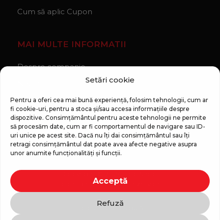
Cum să aplic Cupon
MAI MULTE INFORMATII
Despre companie
Setări cookie
Noutăți
Regulament Campanie „100 zile pana la vis”
Pentru a oferi cea mai bună experiență, folosim tehnologii, cum ar
fi cookie-uri, pentru a stoca și/sau accesa informațiile despre
dispozitive. Consimțământul pentru aceste tehnologii ne permite
să procesăm date, cum ar fi comportamentul de navigare sau ID-
uri unice pe acest site. Dacă nu îți dai consimțământul sau îți
retragi consimțământul dat poate avea afecte negative asupra
unor anumite funcționalități și funcții.
Copyright © 2026 Top Shop
Acceptă
Toate drepturile sunt rezervate.
Refuză
Folosim plată sigură