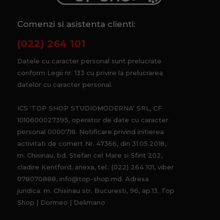
Comenzi si asistenta clienti:
(022) 264 101
Datele cu caracter personal sunt prelucrate
conform Legii nr. 133 cu privire la prelucrarea
datelor cu caracter personal.
ICS 'TOP SHOP STUDIOMODERNA' SRL, CF
1010600027395, operator de date cu caracter
personal 0000718. Notificare privind initierea
activitati de comert Nr. 47366, din 31.05.2018,
m. Chisinau, bd. Stefan cel Mare si Sfint 202,
cladire Kentford, anexa, tel.: (022) 264 101, viber
078070888, info@top-shop.md. Adresa
juridica: m. Chisinau str. Bucuresti, 96, ap.13. Top
Shop | Dormeo | Delimano