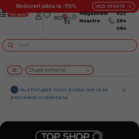
Reduceri pâna la -70%
VEZI OFERTE
Magazinele
022
0
RO
RU
Noastre
264
064
Nu a fost găsit niciun produs care să se
potrivească cu selecția ta.