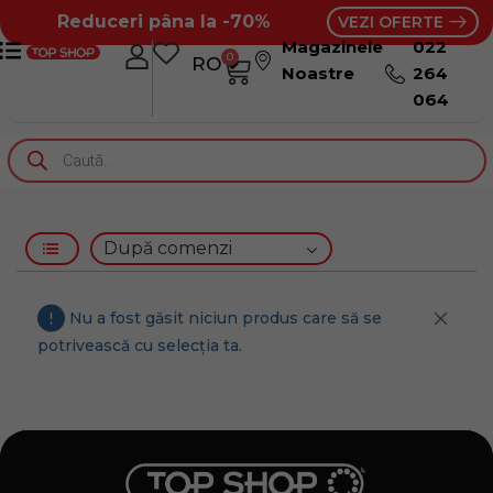
Reduceri pâna la -70%
VEZI OFERTE
Magazinele
022
0
RO
RU
Noastre
264
064
Nu a fost găsit niciun produs care să se
potrivească cu selecția ta.