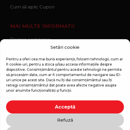
Cum să aplic Cupon
MAI MULTE INFORMATII
Despre companie
Setări cookie
Noutăți
Regulament Campanie „100 zile pana la vis”
Pentru a oferi cea mai bună experiență, folosim tehnologii, cum ar
fi cookie-uri, pentru a stoca și/sau accesa informațiile despre
dispozitive. Consimțământul pentru aceste tehnologii ne permite
să procesăm date, cum ar fi comportamentul de navigare sau ID-
uri unice pe acest site. Dacă nu îți dai consimțământul sau îți
retragi consimțământul dat poate avea afecte negative asupra
unor anumite funcționalități și funcții.
Copyright © 2026 Top Shop
Acceptă
Toate drepturile sunt rezervate.
Refuză
Folosim plată sigură