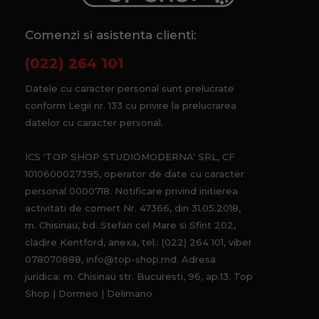
Comenzi si asistenta clienti:
(022) 264 101
Datele cu caracter personal sunt prelucrate
conform Legii nr. 133 cu privire la prelucrarea
datelor cu caracter personal.
ICS 'TOP SHOP STUDIOMODERNA' SRL, CF
1010600027395, operator de date cu caracter
personal 0000718. Notificare privind initierea
activitati de comert Nr. 47366, din 31.05.2018,
m. Chisinau, bd. Stefan cel Mare si Sfint 202,
cladire Kentford, anexa, tel.: (022) 264 101, viber
078070888, info@top-shop.md. Adresa
juridica: m. Chisinau str. Bucuresti, 96, ap.13. Top
Shop | Dormeo | Delimano