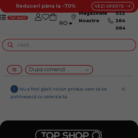
Reduceri pâna la -70%
VEZI OFERTE
Magazinele
022
Noastre
264
RO
RU
064
Nu a fost găsit niciun produs care să se
potrivească cu selecția ta.