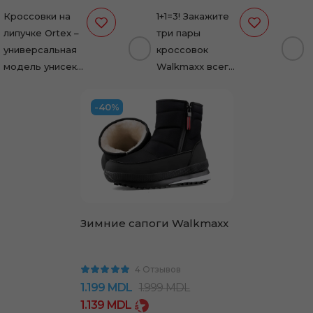
Кроссовки на
1+1=3! Закажите
липучке Ortex –
три пары
универсальная
кроссовок
модель унисекс
Walkmaxx всего
для весны и
за 999 леев!
лета. Легкие,
Кроссовки
-40%
дышащие, с
Walkmaxx
амортизирующей
Speedyoung —
подошвой EVA и
лёгкие,
съемными…
стильные и
удобные.
Дышащий верх,…
Зимние сапоги Walkmaxx
4 Отзывов
1.199
MDL
1.999
MDL
1.139
MDL