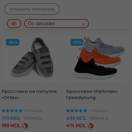
Открыть описание
-80%
-50%
Кроссовки на липучке
Кроссовки Walkmaxx
«Ortex»
Speedyoung
1 Отзывов
1 Отзывов
199
MDL
999
MDL
499
MDL
999
MDL
189
MDL
474
MDL