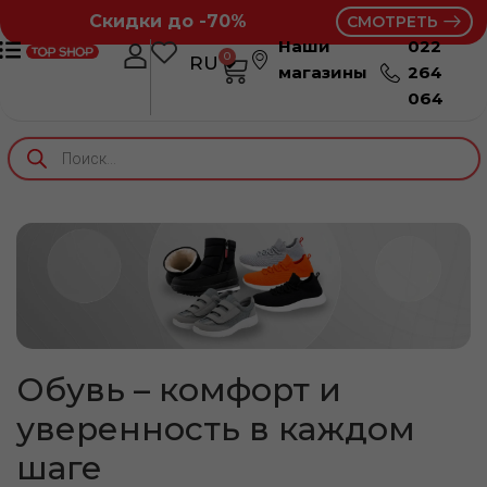
Скидки до -70%
СМОТРЕТЬ
Наши
022
0
RU
RO
магазины
264
064
Обувь – комфорт и
уверенность в каждом
шаге