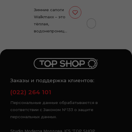
Зимние сапоги
Walkmaxx – это
тёплая,
водонепроницаемая
и
противоскользящая
обувь для
холодной зимы.
Толстая
плюшевая
Заказы и поддержка клиентов:
подкладка и
плотная
(022) 264 101
изоляция
сохраняют…
Персональные данные обрабатываются в
соответствии с Законом № 133 о защите
персональных данных.
Studio Moderna Молдова, ICS 'TOP SHOP