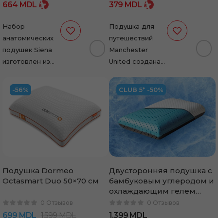
664
MDL
379
MDL
Набор
Подушка для
анатомических
путешествий
подушек Siena
Manchester
изготовлен из
United создана
пены с
для тех, кто
эффектом
хочет получить
-56%
CLUB 5* -50%
памяти и
дополнительную
полностью
поддержку
адаптируется к
головы и шеи
контурам головы
даже во время
и шеи. Идеально
самых…
подходит…
Подушка Dormeo
Двусторонняя подушка с
Octasmart Duo 50×70 см
бамбуковым углеродом и
охлаждающим гелем
Dormeo Dual 40×60 см
0 Отзывов
0 Отзывов
699
MDL
1.599
MDL
1.399
MDL