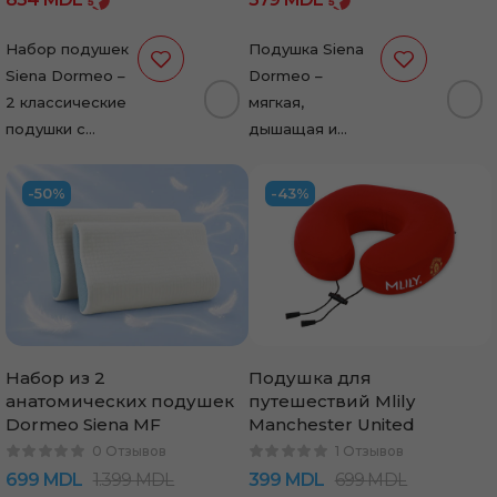
Набор подушек
Подушка Siena
Siena Dormeo –
Dormeo –
2 классические
мягкая,
подушки с
дышащая и
памятью формы
гипоаллергенная.
и регулируемой
Наполнение
-50%
-43%
высотой.
Wellsleep® и
Гипоаллергенные,
чехол
с покрытием
Softdream®
CleanEffect®,
обеспечивают
подойдут для…
комфорт,
свежесть и
долговечность.
Набор из 2
Подушка для
Подходит для…
анатомических подушек
путешествий Mlily
Dormeo Siena MF
Manchester United
0 Отзывов
1 Отзывов
699
MDL
1.399
MDL
399
MDL
699
MDL