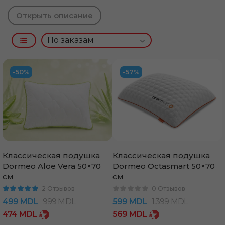
Открыть описание
-50%
-57%
Классическая подушка
Классическая подушка
Dormeo Aloe Vera 50×70
Dormeo Octasmart 50×70
см
см
2 Отзывов
0 Отзывов
Aloe Vera
Siena
Octasmart
499
MDL
999
MDL
599
MDL
1.399
MDL
474
MDL
569
MDL