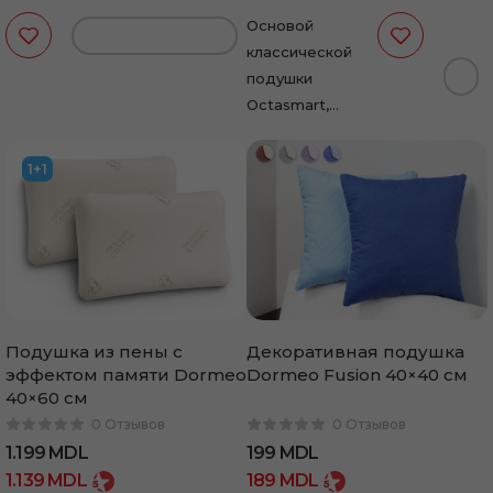
Быстрая доставка по всей Молдове
Основой
классической
подушки
Octasmart,
являются
удостоенные
1+1
множества
наград пружины
Octasprings® из
пены с
эффектом
памяти. Волокна
Weelsleep® в
Подушка из пены с
Декоративная подушка
чехле придают…
эффектом памяти Dormeo
Dormeo Fusion 40×40 см
40×60 см
0 Отзывов
0 Отзывов
1.199
MDL
199
MDL
1.139
MDL
189
MDL