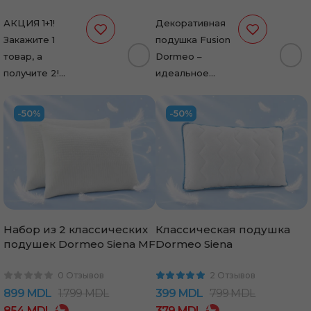
АКЦИЯ 1+1!
Декоративная
Закажите 1
подушка Fusion
товар, а
Dormeo –
получите 2!
идеальное
Подушка из
сочетание
пены с
функциональности
-50%
-50%
эффектом
и стиля. Она
памяти Dormeo
создана для
40x60 см – это
максимального
анатомическая…
комфорта и
станет
элегантным
акцентом в…
Набор из 2 классических
Классическая подушка
подушек Dormeo Siena MF
Dormeo Siena
0 Отзывов
2 Отзывов
899
MDL
1.799
MDL
399
MDL
799
MDL
854
MDL
379
MDL