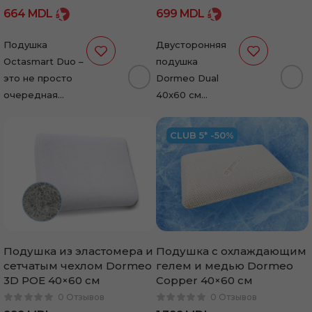
664
MDL
699
MDL
Подушка
Двусторонняя
Octasmart Duo –
подушка
это не просто
Dormeo Dual
очередная
40x60 см
постельная
сочетает две
принадлежность.
технологии сна –
CLUB 5* -50%
Она так же
сторону с
хороша, как
бамбуковым
матрасы и
углеродом для
топперы
свежести и
Dormeo, а…
сторону с…
Подушка из эластомера и
Подушка с охлаждающим
сетчатым чехлом Dormeo
гелем и медью Dormeo
3D POE 40×60 см
Copper 40×60 см
0 Отзывов
0 Отзывов