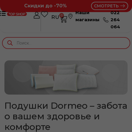
Скидки до -70%
СМОТРЕТЬ
Наши
022
0
RU
RO
магазины
264
064
Подушки Dormeo – забота
о вашем здоровье и
комфорте