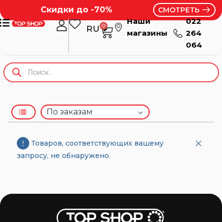
Скидки до -70%
СМОТРЕТЬ
Наши
022
0
RU
RO
магазины
264
064
Товаров, соответствующих вашему
запросу, не обнаружено.