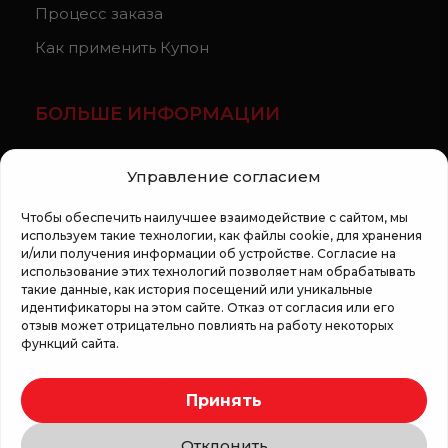
Процесс заказа
Как применить Купон
БОЛЬШЕ ИНФОРМАЦИИ
О компании
Управление согласием
Статьи
Чтобы обеспечить наилучшее взаимодействие с сайтом, мы
Регламент кампании «100 zile pana la vis»
используем такие технологии, как файлы cookie, для хранения
и/или получения информации об устройстве. Согласие на
использование этих технологий позволяет нам обрабатывать
такие данные, как история посещений или уникальные
идентификаторы на этом сайте. Отказ от согласия или его
отзыв может отрицательно повлиять на работу некоторых
функций сайта.
Copyright © 2026 Top Shop
Принять
Все права защищены.
Отклонить
Мы используем безопасную оплату