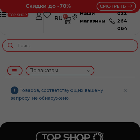
Скидки до -70%
СМОТРЕТЬ
Наши
022
0
RU
RO
магазины
264
064
Товаров, соответствующих вашему
запросу, не обнаружено.