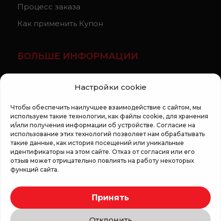
Процесс заказа
Как применить Купон
БОЛЬШЕ ИНФОРМАЦИИ
О компании
Настройки cookie
Статьи
Чтобы обеспечить наилучшее взаимодействие с сайтом, мы
Регламент кампании «100 zile pana la vis»
используем такие технологии, как файлы cookie, для хранения
и/или получения информации об устройстве. Согласие на
использование этих технологий позволяет нам обрабатывать
такие данные, как история посещений или уникальные
идентификаторы на этом сайте. Отказ от согласия или его
отзыв может отрицательно повлиять на работу некоторых
функций сайта.
Copyright © 2026 Top Shop
Принять
Все права защищены.
Отклонить
Мы используем безопасную оплату