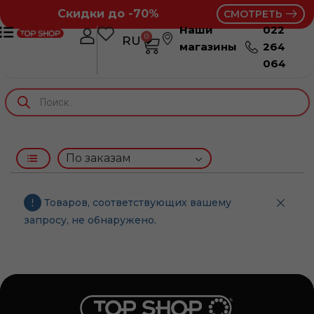
Скидки до -70%
СМОТРЕТЬ
Наши
022
0
RU
RO
магазины
264
064
Товаров, соответствующих вашему
запросу, не обнаружено.