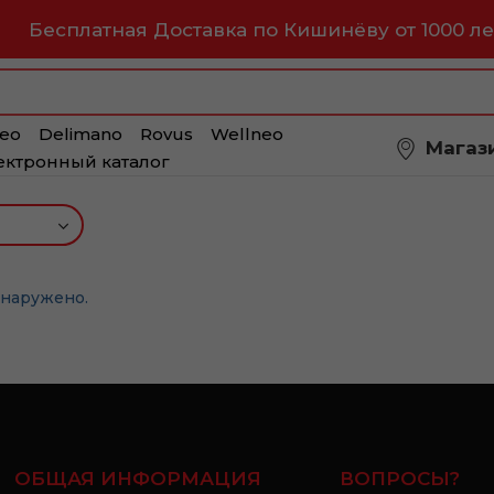
Бесплатная Доставка по Кишинёву от 1000 ле
eo
Delimano
Rovus
Wellneo
Магаз
ектронный каталог
бнаружено.
ОБЩАЯ ИНФОРМАЦИЯ
ВОПРОСЫ?