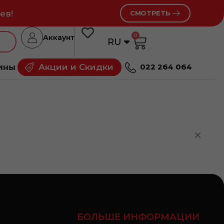
ев!
СМОТРЕТЬ
0
Аккаунт
RU
RO
ины
Акции и Скидки
022 264 064
БОЛЬШЕ ИНФОРМАЦИИ