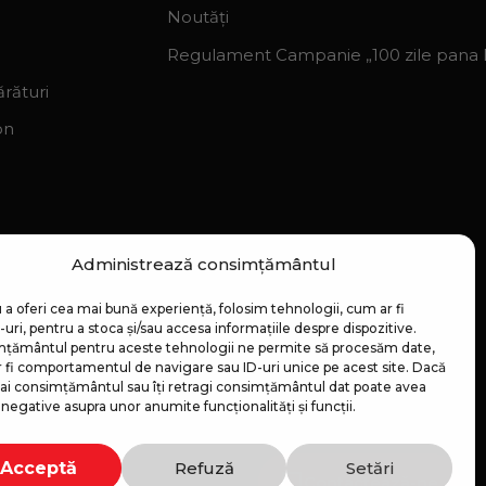
Noutăți
Regulament Campanie „100 zile pana la
rături
on
Administrează consimțământul
 a oferi cea mai bună experiență, folosim tehnologii, cum ar fi
uri, pentru a stoca și/sau accesa informațiile despre dispozitive.
țământul pentru aceste tehnologii ne permite să procesăm date,
 fi comportamentul de navigare sau ID-uri unice pe acest site. Dacă
 dai consimțământul sau îți retragi consimțământul dat poate avea
negative asupra unor anumite funcționalități și funcții.
Acceptă
Refuză
Setări
Contactează-ne