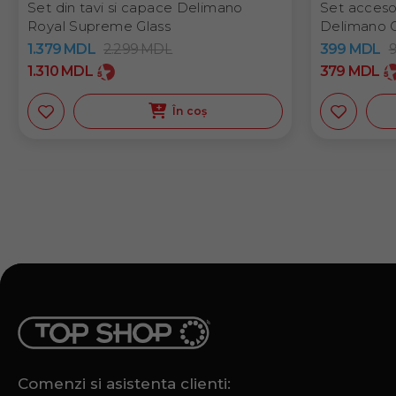
Set din tavi si capace Delimano
Set accesor
Royal Supreme Glass
Delimano G
1.379
MDL
2.299
MDL
399
MDL
1.310
MDL
379
MDL
În coș
Comenzi si asistenta clienti: