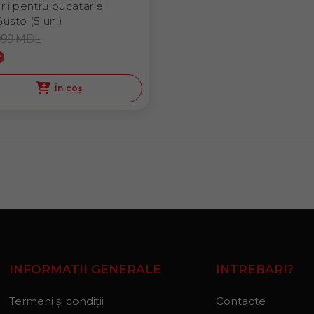
ii pentru bucatarie
usto (5 un.)
999
MDL
În coș
INFORMATII GENERALE
INTREBARI?
Termeni și condiții
Contacte