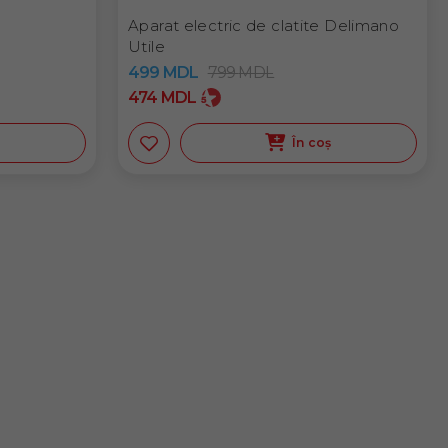
Aparat electric de clatite Delimano
Utile
499
MDL
799
MDL
474
MDL
ș
În coș