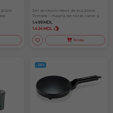
cătărie
Set accesorii robot de bucătărie
are
Primera – mașină de tocat carne și
accesoriu cârnați
1.499
MDL
1.424
MDL
ș
În coș
-38%