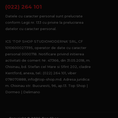
(022) 264 101
Datele cu caracter personal sunt prelucrate
conform Legii nr. 133 cu privire la prelucrarea
datelor cu caracter personal.
ICS 'TOP SHOP STUDIOMODERNA' SRL, CF
1010600027395, operator de date cu caracter
personal 0000718. Notificare privind initierea
activitati de comert Nr. 47366, din 31.05.2018, m.
Chisinau, bd. Stefan cel Mare si Sfint 202, cladire
Kentford, anexa, tel.: (022) 264 101, viber
078070888, info@top-shop.md. Adresa juridica:
m. Chisinau str. Bucuresti, 96, ap.13. Top Shop |
Dormeo | Delimano