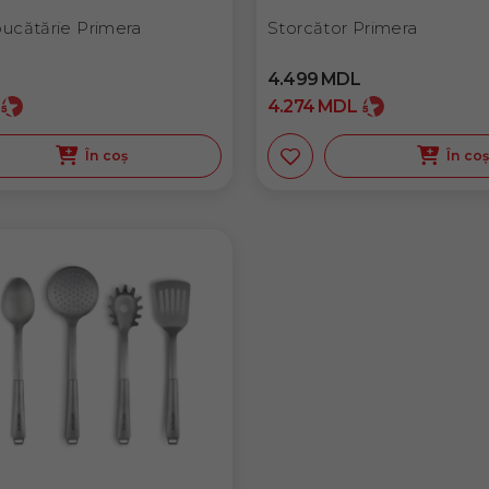
ucătărie Primera
Storcător Primera
4.499
MDL
4.274
MDL
În coș
În co