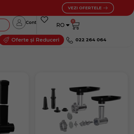
VEZI OFERTELE
0
Cont
RO
RU
Oferte și Reduceri
022 264 064