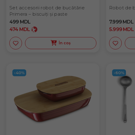
Set accesorii robot de bucătărie
Robot de b
Primera – biscuiți și paste
499
MDL
7.999
MDL
474
MDL
5.999
MDL
În coș
-40%
-60%