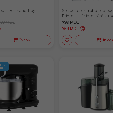
pac Delimano Royal
Set accesorii robot de bu
lass
Primera – feliator și răzăto
899
MDL
799
MDL
759
MDL
În coș
În co
+ 3
RI