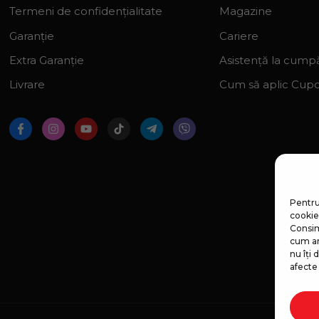
Termeni de confidențialitate
Magazine
Garanție
Cariere
Extra Garanție
Asistență la cumpă
Livrare
Cum să aplic Cup
Pentru
cookie-
Consim
cum ar
nu îți
afecte 