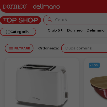
Club 5★
Dormeo
Delimano
Categorii
Ordonează:
FILTRARE
-40%