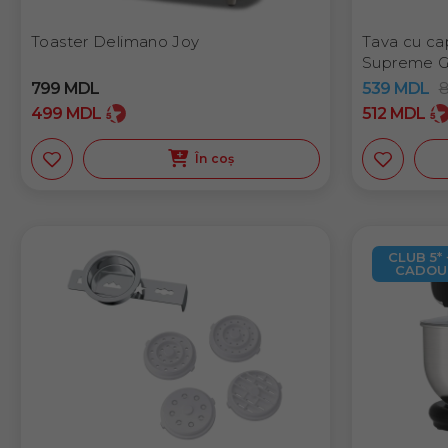
Toaster Delimano Joy
Tava cu ca
Supreme G
799
MDL
539
MDL
499
MDL
512
MDL
În coș
CLUB 5* 
CADOU