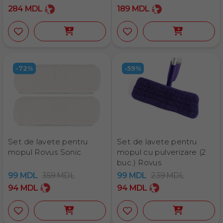
284
MDL
189
MDL
-72%
-59%
Set de lavete pentru
Set de lavete pentru
mopul Rovus Sonic
mopul cu pulverizare (2
buc.) Rovus
99
MDL
359
MDL
99
MDL
239
MDL
94
MDL
94
MDL