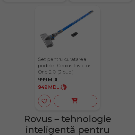
Set pentru curatarea
podelei Genius Invictus
One 2.0 (3 buc.)
999
MDL
949
MDL
Rovus – tehnologie
inteligentă pentru