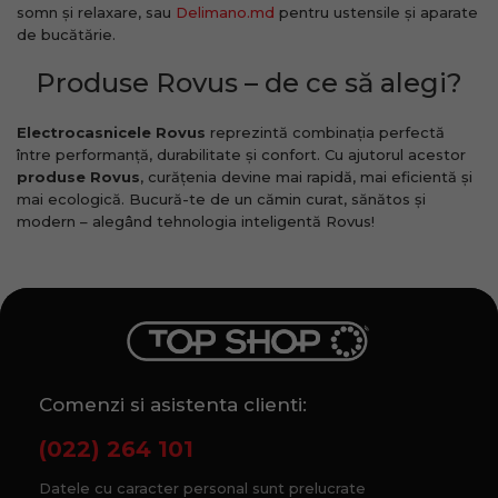
somn și relaxare, sau
Delimano.md
pentru ustensile și aparate
de bucătărie.
Produse Rovus – de ce să alegi?
Electrocasnicele Rovus
reprezintă combinația perfectă
între performanță, durabilitate și confort. Cu ajutorul acestor
produse Rovus
, curățenia devine mai rapidă, mai eficientă și
mai ecologică. Bucură-te de un cămin curat, sănătos și
modern – alegând tehnologia inteligentă Rovus!
Comenzi si asistenta clienti:
(022) 264 101
Datele cu caracter personal sunt prelucrate