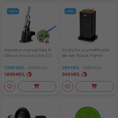
-60%
-50%
Aspirator manual fara fir
Încălzitor și umidificator
Genius Invictus One 2.0
de aer Rovus Flame
1.999
MDL
4.999
MDL
999
MDL
1.999
MDL
1.899
MDL
949
MDL