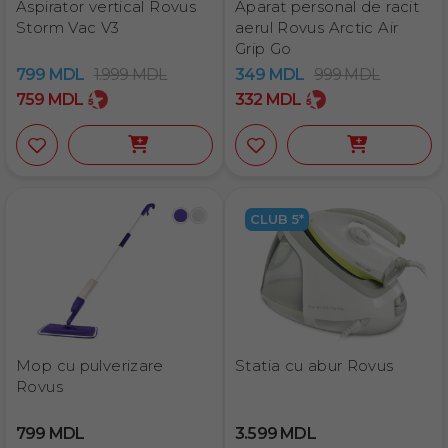
Aspirator vertical Rovus
Aparat personal de racit
Storm Vac V3
aerul Rovus Arctic Air
Grip Go
799
MDL
1.999
MDL
349
MDL
999
MDL
759
MDL
332
MDL
CLUB 5*
Mop cu pulverizare
Statia cu abur Rovus
Rovus
799
MDL
3.599
MDL