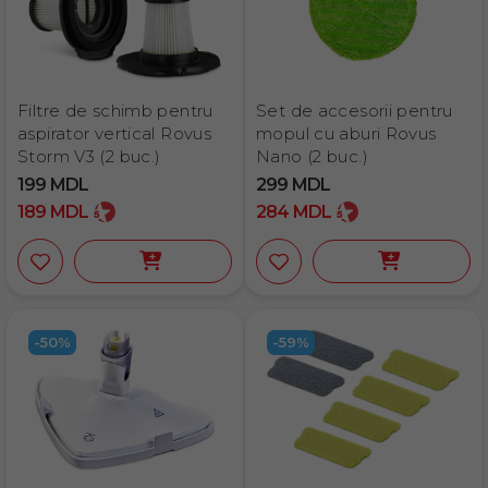
Filtre de schimb pentru
Set de accesorii pentru
aspirator vertical Rovus
mopul cu aburi Rovus
Storm V3 (2 buc.)
Nano (2 buc.)
199
MDL
299
MDL
189
MDL
284
MDL
-50%
-59%