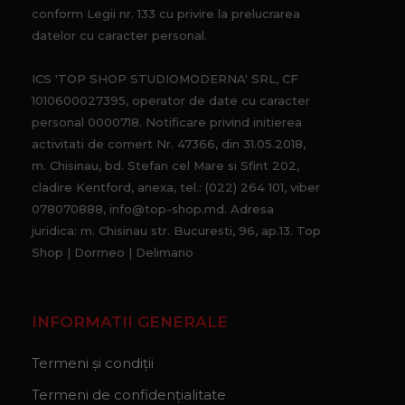
conform Legii nr. 133 cu privire la prelucrarea
datelor cu caracter personal.
ICS 'TOP SHOP STUDIOMODERNA' SRL, CF
1010600027395, operator de date cu caracter
personal 0000718. Notificare privind initierea
activitati de comert Nr. 47366, din 31.05.2018,
m. Chisinau, bd. Stefan cel Mare si Sfint 202,
cladire Kentford, anexa, tel.: (022) 264 101, viber
078070888, info@top-shop.md. Adresa
juridica: m. Chisinau str. Bucuresti, 96, ap.13. Top
Shop | Dormeo | Delimano
INFORMATII GENERALE
Termeni și condiții
Termeni de confidențialitate