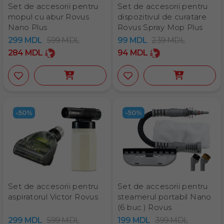
Set de accesorii pentru
Set de accesorii pentru
mopul cu abur Rovus
dispozitivul de curatare
Nano Plus
Rovus Spray Mop Plus
299
MDL
599
MDL
99
MDL
239
MDL
284
MDL
94
MDL
-50%
-50%
Set de accesorii pentru
Set de accesorii pentru
aspiratorul Victor Rovus
steamerul portabil Nano
(6 buc.) Rovus
299
MDL
599
MDL
199
MDL
399
MDL