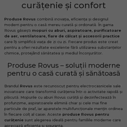
curățenie și confort
Produse Rovus
combină inovația, eficiența și designul
modern pentru o casă mereu curată și ordonată. În gama
Rovus găsești
mopuri cu aburi, aspiratoare, purificatoare
de aer, ventilatoare, fiare de călcat și accesorii practice
care îți simplifică viața de zi cu zi. Fiecare produs este creat
pentru a oferi rezultate excelente fără utilizarea substanțelor
chimice, protejând sănătatea și mediul înconjurător.
Produse Rovus – soluții moderne
pentru o casă curată și sănătoasă
Brandul
Rovus
este recunoscut pentru electrocasnicele sale
inovatoare care transformă curățenia într-o activitate rapidă și
plăcută. Mopurile cu aburi Rovus curăță și dezinfectează în
profunzime, aspiratoarele elimină chiar și cele mai fine
particule de praf, iar aparatele multifuncționale mențin ordinea
în fiecare colț al casei. Aceste
produse Rovus pentru
curățenie
sunt alegerea ideală pentru familiile moderne care
apreciază eficiența și siguranța.