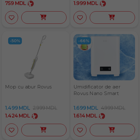
759
MDL
1.999
MDL
-50%
-66%
Mop cu abur Rovus
Umidificator de aer
Rovus Nano Smart
1.499
MDL
2.999
MDL
1.699
MDL
4.999
MDL
1.424
MDL
1.614
MDL