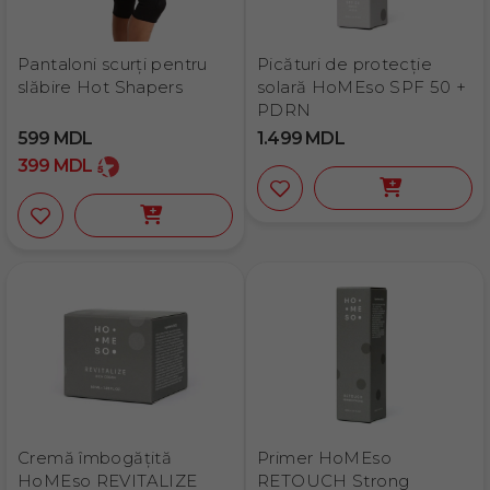
Pantaloni scurţi pentru
Picături de protecție
slăbire Hot Shapers
solară HoMEso SPF 50 +
PDRN
599
MDL
1.499
MDL
399
MDL
Cremă îmbogățită
Primer HoMEso
HoMEso REVITALIZE
RETOUCH Strong