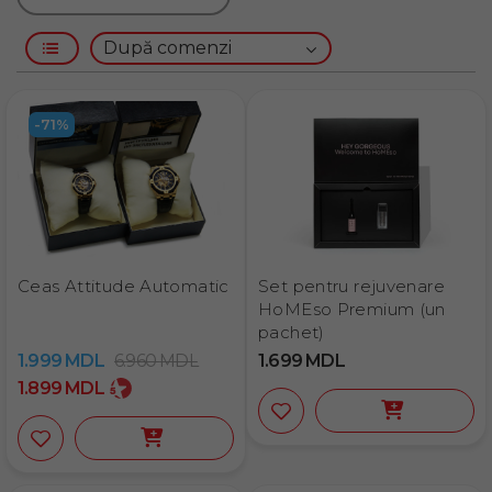
-71%
Ceas Attitude Automatic
Set pentru rejuvenare
HoMEso Premium (un
pachet)
1.999
MDL
6.960
MDL
1.699
MDL
1.899
MDL