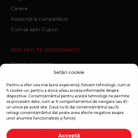
Cariere
Asistență la cumpărături
Cum să aplic Cupon
MAI MULTE INFORMATII
Despre companie
Setări cookie
Noutăți
Regulament Campanie „100 zile pana la vis”
Pentru a oferi cea mai bună experiență, folosim tehnologii, cum ar
fi cookie-uri, pentru a stoca și/sau accesa informațiile despre
dispozitive. Consimțământul pentru aceste tehnologii ne permite
să procesăm date, cum ar fi comportamentul de navigare sau ID-
uri unice pe acest site. Dacă nu îți dai consimțământul sau îți
retragi consimțământul dat poate avea afecte negative asupra
unor anumite funcționalități și funcții.
Copyright © 2026 Top Shop
Acceptă
Toate drepturile sunt rezervate.