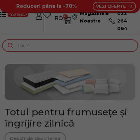
Reduceri pâna la -70%
VEZI OFERTE
Magazinele
022
0
RO
RU
Noastre
264
064
Totul pentru frumusețe și
îngrijire zilnică
Deschide descrierea