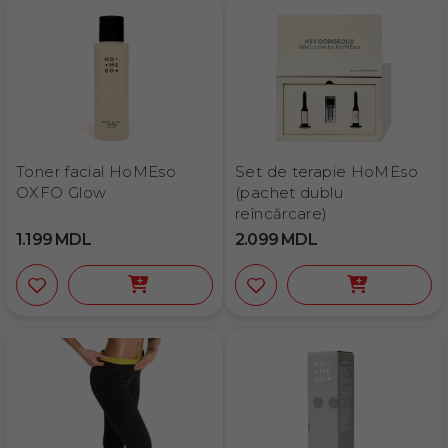
Toner facial HoMEso
Set de terapie HoMEso
OXFO Glow
(pachet dublu
reîncărcare)
1.199
MDL
2.099
MDL