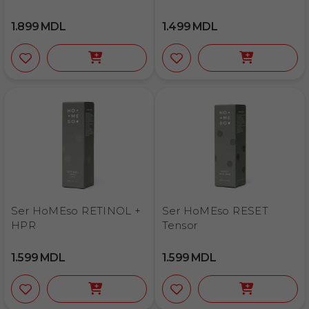
1.899
MDL
1.499
MDL
Ser HoMEso RETINOL +
Ser HoMEso RESET
HPR
Tensor
1.599
MDL
1.599
MDL