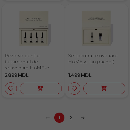
Rezerve pentru
Set pentru rejuvenare
tratamentul de
HoMEso (un pachet)
rejuvenare HoMEso
2.899
MDL
1.499
MDL
1
2