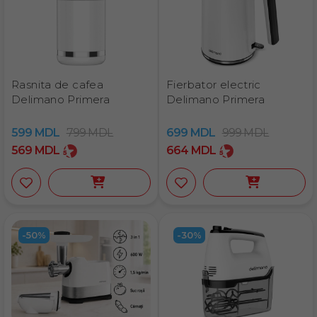
Rasnita de cafea
Fierbator electric
Delimano Primera
Delimano Primera
599
MDL
799
MDL
699
MDL
999
MDL
569
MDL
664
MDL
-50%
-30%