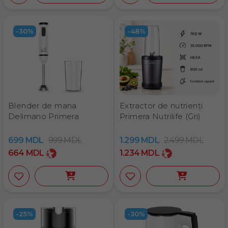
-30%
-48%
Blender de mana
Extractor de nutrienți
Delimano Primera
Primera Nutrilife (Gri)
699
MDL
999
MDL
1.299
MDL
2.499
MDL
664
MDL
1.234
MDL
-25%
-30%