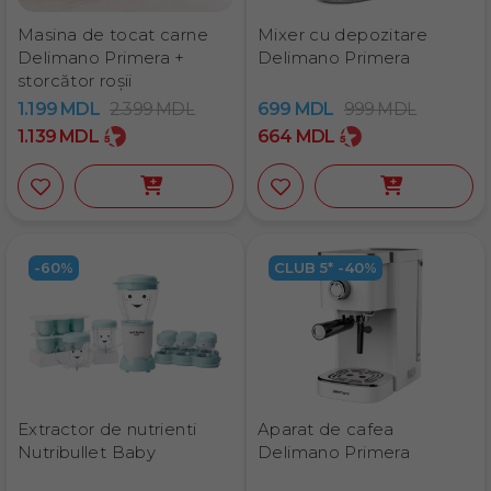
Masina de tocat carne
Mixer cu depozitare
Delimano Primera +
Delimano Primera
storcător roșii
1.199
MDL
2.399
MDL
699
MDL
999
MDL
1.139
MDL
664
MDL
-60%
CLUB 5* -40%
Extractor de nutrienti
Aparat de cafea
Nutribullet Baby
Delimano Primera