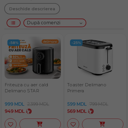
Deschide descrierea
-58%
-25%
Gamă largă de aparate
Friteuza cu aer cald
Toaster Delimano
Delimano STAR
Primera
Soluții eficiente energetic
999
MDL
2.399
MDL
599
MDL
799
MDL
Confort și durabilitate
949
MDL
569
MDL
Livrare în toată Moldova