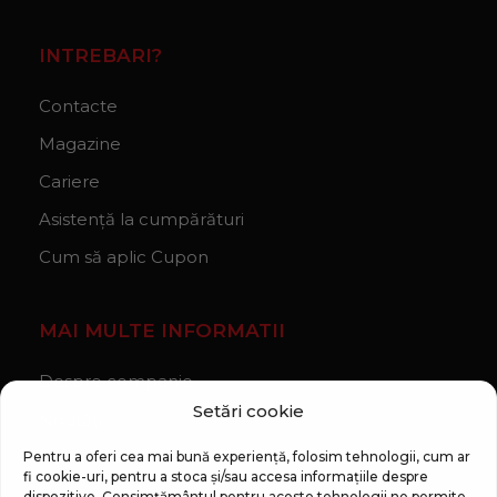
INTREBARI?
Contacte
Magazine
Cariere
Asistență la cumpărături
Cum să aplic Cupon
MAI MULTE INFORMATII
Despre companie
Setări cookie
Noutăți
Regulament Campanie „100 zile pana la vis”
Pentru a oferi cea mai bună experiență, folosim tehnologii, cum ar
fi cookie-uri, pentru a stoca și/sau accesa informațiile despre
dispozitive. Consimțământul pentru aceste tehnologii ne permite