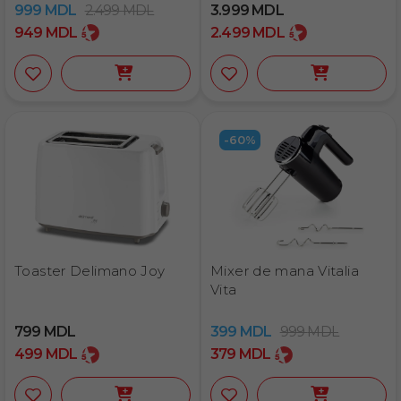
999
MDL
2.499
MDL
3.999
MDL
949
MDL
2.499
MDL
-60%
Toaster Delimano Joy
Mixer de mana Vitalia
Vita
799
MDL
399
MDL
999
MDL
499
MDL
379
MDL