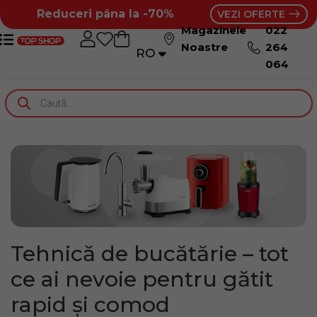
Reduceri pâna la -70%
VEZI OFERTE
Magazinele
022
Noastre
264
RO
RU
064
Tehnică de bucătărie – tot
ce ai nevoie pentru gătit
rapid și comod