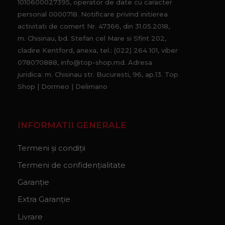
1010600027395, operator de date cu caracter
personal 0000718. Notificare privind initierea
activitati de comert Nr. 47366, din 31.05.2018,
m. Chisinau, bd. Stefan cel Mare si Sfint 202,
cladire Kentford, anexa, tel.: (022) 264 101, viber
078070888, info@top-shop.md. Adresa
juridica: m. Chisinau str. Bucuresti, 96, ap.13. Top
Shop | Dormeo | Delimano
INFORMATII GENERALE
Termeni și condiții
Termeni de confidențialitate
Garanție
Extra Garanție
Livrare