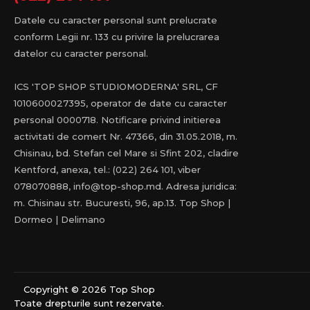
Datele cu caracter personal sunt prelucrate
conform Legii nr. 133 cu privire la prelucrarea
datelor cu caracter personal.
ICS 'TOP SHOP STUDIOMODERNA' SRL, CF
1010600027395, operator de date cu caracter
personal 0000718. Notificare privind initierea
activitati de comert Nr. 47366, din 31.05.2018, m.
Chisinau, bd. Stefan cel Mare si Sfint 202, cladire
Kentford, anexa, tel.: (022) 264 101, viber
078070888, info@top-shop.md. Adresa juridica:
m. Chisinau str. Bucuresti, 96, ap.13. Top Shop |
Dormeo | Delimano
Copyright © 2026 Top Shop
Toate drepturile sunt rezervate.