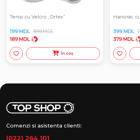
Teniși cu Velcro „Ortex”
Hanorac cu
199
MDL
999
MDL
399
MDL
1
189
MDL
379
MDL
În coș
Comenzi si asistenta clienti:
(022) 264 101