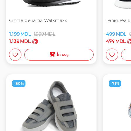
Cizme de iarnă Walkmaxx
Teniși Wa
1.199
MDL
1.999
MDL
499
MDL
1.139
MDL
474
MDL
În coș
-80%
-71%