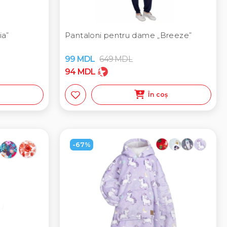
ia”
Pantaloni pentru dame „Breeze”
99
MDL
649
MDL
94
MDL
ș
În coș
-67%