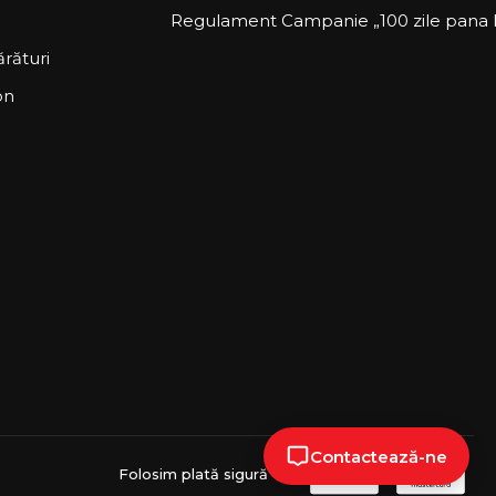
Regulament Campanie „100 zile pana la
rături
on
Contactează-ne
Folosim plată sigură