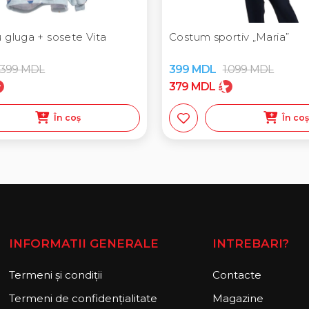
 gluga + sosete Vita
Costum sportiv „Maria”
.399
MDL
399
MDL
1.099
MDL
379
MDL
În coș
În co
INFORMATII GENERALE
INTREBARI?
Termeni și condiții
Contacte
Termeni de confidențialitate
Magazine