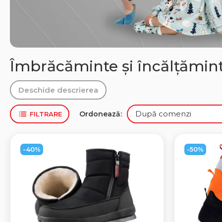
Îmbrăcăminte și încălțăminte 
Deschide descrierea
Ordonează:
FILTRARE
-40%
-50%