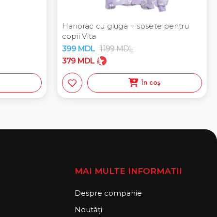
Hanorac cu gluga + sosete pentru
copii Vita
399
MDL
1.199
MDL
379
MDL
ș
În coș
MAI MULTE INFORMATII
Despre companie
Noutăți