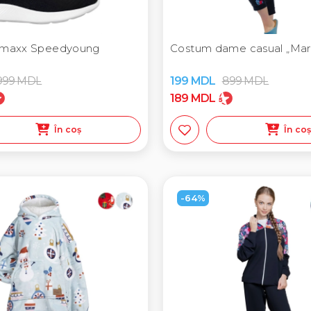
lkmaxx Speedyoung
Costum dame casual „Mar
999
MDL
199
MDL
899
MDL
189
MDL
În coș
În co
-64%