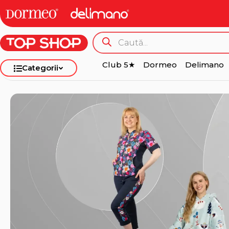
Club 5★
Dormeo
Delimano
Categorii