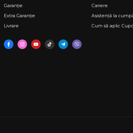
Garanție
Cariere
Extra Garanție
Asistență la cumpă
Livrare
Cum să aplic Cup