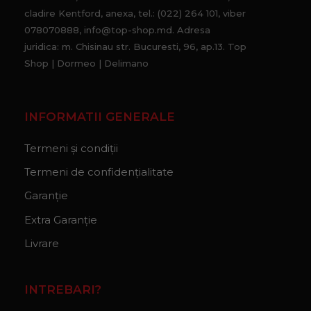
cladire Kentford, anexa, tel.: (022) 264 101, viber
078070888, info@top-shop.md. Adresa
juridica: m. Chisinau str. Bucuresti, 96, ap.13. Top
Shop | Dormeo | Delimano
INFORMATII GENERALE
Termeni și condiții
Termeni de confidențialitate
Garanție
Extra Garanție
Livrare
INTREBARI?