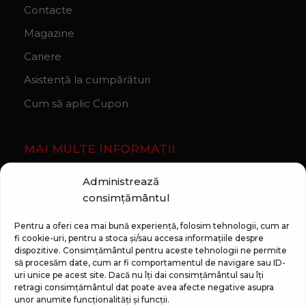
Contacte
Magazine
Cariere
Asistență la cumpărături
Cum să aplic Cupon
MAI MULTE INFORMATII
Despre companie
Administrează
consimțământul
Noutăți
Regulament Campanie „100 zile pana la vis”
Pentru a oferi cea mai bună experiență, folosim tehnologii, cum ar
fi cookie-uri, pentru a stoca și/sau accesa informațiile despre
dispozitive. Consimțământul pentru aceste tehnologii ne permite
să procesăm date, cum ar fi comportamentul de navigare sau ID-
uri unice pe acest site. Dacă nu îți dai consimțământul sau îți
retragi consimțământul dat poate avea afecte negative asupra
unor anumite funcționalități și funcții.