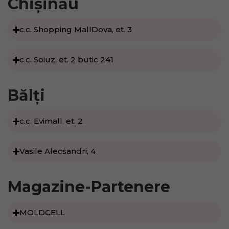
Chișinău
c.c. Shopping MallDova, et. 3​
c.c. Soiuz, et. 2 butic 241​
Bălți
c.c. Evimall, et. 2
Vasile Alecsandri, 4
Magazine-Partenere
MOLDCELL