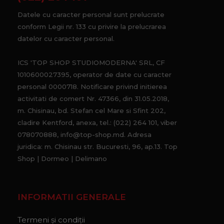
Datele cu caracter personal sunt prelucrate
conform Legii nr. 133 cu privire la prelucrarea
datelor cu caracter personal.
ICS 'TOP SHOP STUDIOMODERNA' SRL, CF
1010600027395, operator de date cu caracter
personal 0000718. Notificare privind initierea
activitati de comert Nr. 47366, din 31.05.2018,
m. Chisinau, bd. Stefan cel Mare si Sfint 202,
cladire Kentford, anexa, tel.: (022) 264 101, viber
078070888, info@top-shop.md. Adresa
juridica: m. Chisinau str. Bucuresti, 96, ap.13. Top
Shop | Dormeo | Delimano
INFORMATII GENERALE
Termeni și condiții