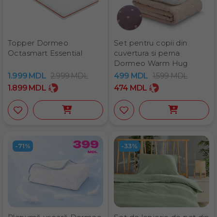
Topper Dormeo
Set pentru copii din
Octasmart Essential
cuvertura si perna
Dormeo Warm Hug
1.999
MDL
2.999
MDL
499
MDL
1.599
MDL
1.899
MDL
474
MDL
-71%
-33%