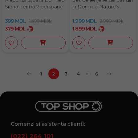
Plapumă ușoară Dormeo
Set de lenjerie de pat din
Siena pentru 2 persoanе
in Dormeo Nature’s
399
MDL
1.399
MDL
1.999
MDL
2.999
MDL
379
MDL
1.899
MDL
…
1
2
3
4
6
Comenzi si asistenta clienti:
(022) 264 101