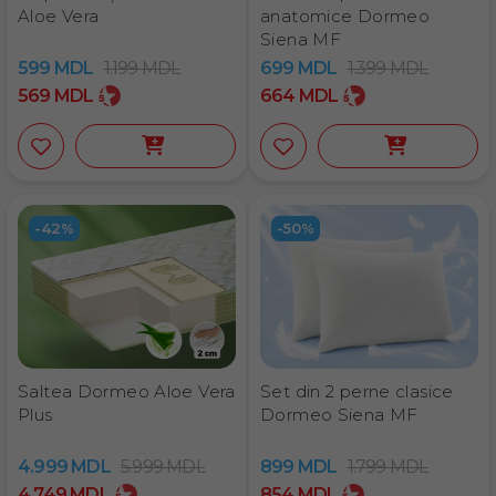
Aloe Vera
anatomice Dormeo
Siena MF
599
MDL
1.199
MDL
699
MDL
1.399
MDL
569
MDL
664
MDL
-42%
-50%
Saltea Dormeo Aloe Vera
Set din 2 perne clasice
Plus
Dormeo Siena MF
4.999
MDL
5.999
MDL
899
MDL
1.799
MDL
4.749
MDL
854
MDL