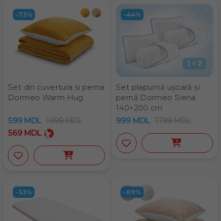
-73%
-44%
Set din cuvertura si perna
Set plapumă ușoară și
Dormeo Warm Hug
pernă Dormeo Siena
140×200 cm
599
MDL
1.999
MDL
999
MDL
1.799
MDL
569
MDL
-33%
-69%