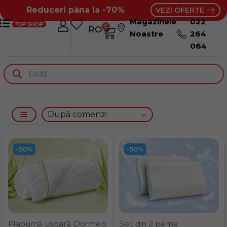
Reduceri pâna la -70%
VEZI OFERTE
Magazinele
022
0
RO
RU
Noastre
264
064
-50%
-50%
Plapumă ușoară Dormeo
Set din 2 perne