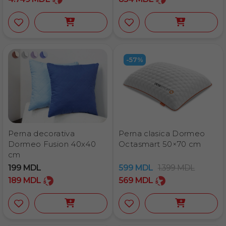
-57%
Perna decorativa
Perna clasica Dormeo
Dormeo Fusion 40х40
Octasmart 50×70 cm
cm
199
MDL
599
MDL
1.399
MDL
189
MDL
569
MDL