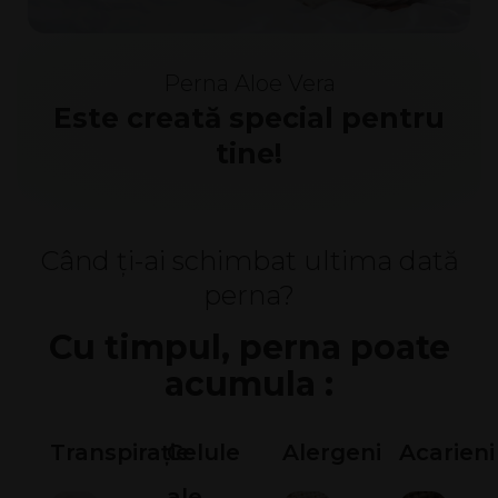
Perna Aloe Vera
Este creată special pentru
tine!
Când ți-ai schimbat ultima dată
perna?
Сu timpul, perna poate
acumula :
Transpirație
Celule
Alergeni
Acarieni
ale