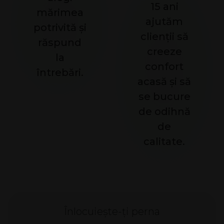
15 ani
mărimea
ajutăm
potrivită și
clienții să
răspund
creeze
la
confort
întrebări.
acasă și să
se bucure
de odihnă
de
calitate.
Înlocuiește-ți perna