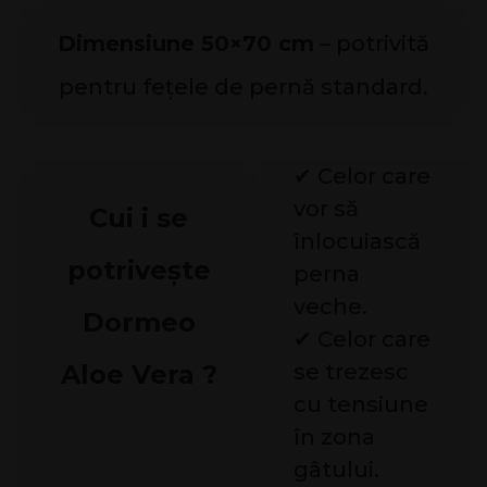
Dimensiune 50×70 cm
– potrivită
pentru fețele de pernă standard.
✔ Celor care
vor să
Cui i se
înlocuiască
potrivește
perna
veche.
Dormeo
✔ Celor care
Aloe Vera ?
se trezesc
cu tensiune
în zona
gâtului.