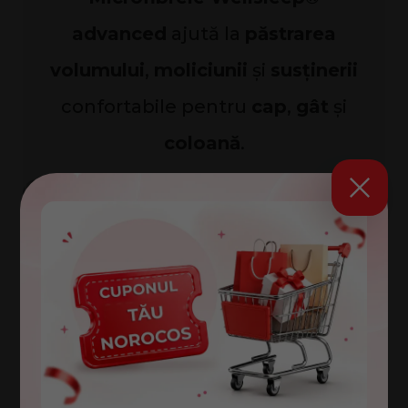
advanced
ajută la
păstrarea
volumului
,
moliciunii
și
susținerii
confortabile pentru
cap
,
gât
și
coloană
.