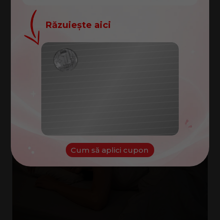
Răzuiește aici
În timpul somnului îți este
cald
, te
Felicitări!
simți
sufocat
sau perna își
pierde
Ai câștigat un cupon de
100
rapid
senzația de
prospețime
?
lei
Cuponul tău:
NOROC
Cum să aplici cupon