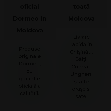
oficial
toată
Dormeo în
Moldova
Moldova
Livrare
rapidă în
Produse
Chișinău,
originale
Bălți,
Dormeo,
Comrat,
cu
Ungheni
garanție
și alte
oficială a
orașe și
calității.
sate.