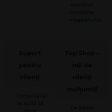
conform
condițiilor
magazinului.
Suport
Top Shop –
pentru
mii de
clienți
clienți
mulțumiți
Consultanții
te ajută să
De peste
alegi