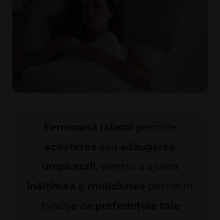
Fermoarul lateral
permite
scoaterea
sau
adăugarea
umpluturii
, pentru a ajusta
înălțimea
și
moliciunea
pernei în
funcție de
preferințele tale