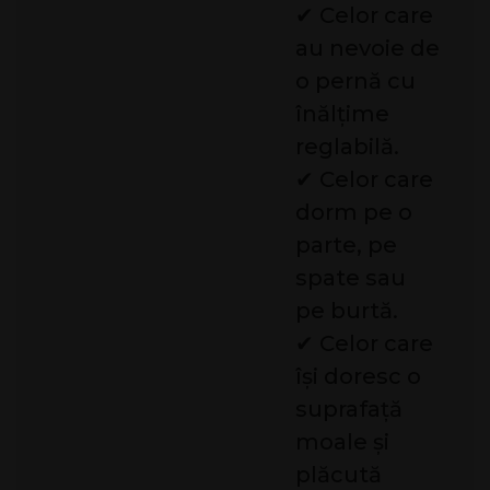
✔ Celor care
au nevoie de
o pernă cu
înălțime
reglabilă.
✔ Celor care
dorm pe o
parte, pe
spate sau
pe burtă.
✔ Celor care
își doresc o
suprafață
moale și
plăcută