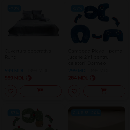
-70%
-57%
Cuvertura decorativa
Gamepad Playo – perna
Runo
jucarie 2in1 pentru
calatorii Dormeo
599
MDL
1.999
MDL
299
MDL
699
MDL
569
MDL
284
MDL
-57%
CLUB 5* -20%