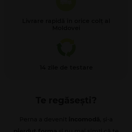
Livrare rapidă în orice colț al
Moldovei
14 zile de testare
Te regăsești?
Perna a devenit
incomodă
, și-a
pierdut forma
și nu mai simți că te