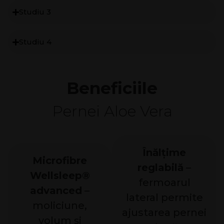
Studiu 3
Studiu 4
Beneficiile
Pernei Aloe Vera
Înălțime
Microfibre
reglabilă
–
Wellsleep®
fermoarul
advanced
–
lateral permite
moliciune,
ajustarea pernei
volum și