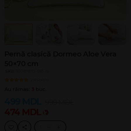
Pernă clasică Dormeo Aloe Vera
50×70 cm
SKU:
110087873-010-ro
2 Recenzii
Au rămas:
3
buc.
499
MDL
999
MDL
474
MDL