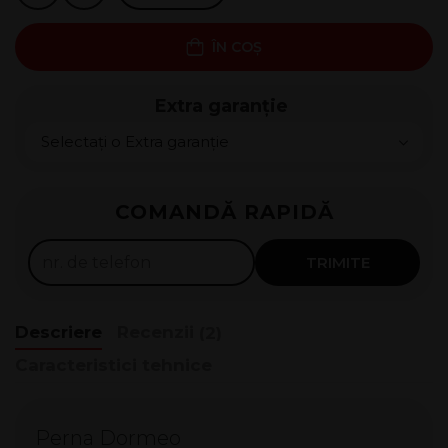
ÎN COȘ
Extra garanție
Rate 0%
COMANDĂ RAPIDĂ
125
lei x
4
luni
Solicită
TRIMITE
Descriere
Recenzii
(2)
Caracteristici tehnice
Perna Dormeo