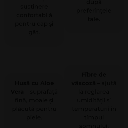
după
susținere
preferințele
confortabilă
tale.
pentru cap și
gât.
Fibre de
Husă cu Aloe
vâscoză
– ajută
Vera
– suprafață
la reglarea
fină, moale și
umidității și
plăcută pentru
temperaturii în
piele.
timpul
somnului.