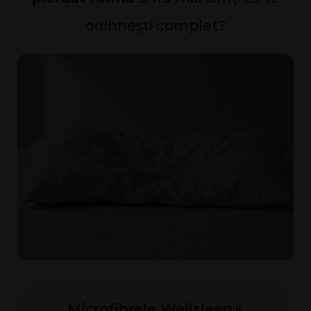
odihnești complet?
Microfibrele Wellsleep®