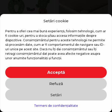
Setări cookie
Cactus Hugo – perna
Cearsaf cu elastic
jucarie 2in1 pentru
Dormeo Harmony
Pentru a oferi cea mai bună experiență, folosim tehnologii, cum ar
calatorii Dormeo
fi cookie-uri, pentru a stoca și/sau accesa informațiile despre
299
MDL
699
MDL
299
MDL
dispozitive. Consimțământul pentru aceste tehnologii ne permite
284
MDL
239
MDL
să procesăm date, cum ar fi comportamentul de navigare sau ID-
uri unice pe acest site. Dacă nu îți dai consimțământul sau îți
retragi consimțământul dat poate avea afecte negative asupra
unor anumite funcționalități și funcții.
Acceptă
Refuză
Setări
Comenzi si asistenta clienti:
Contactează-ne
Termeni de confidențialitate
(022) 264 101