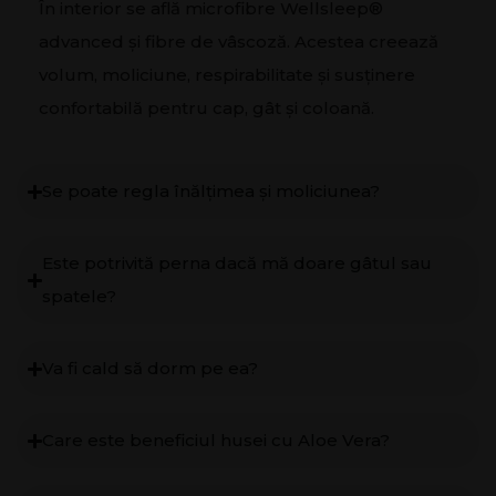
În interior se află microfibre Wellsleep®
advanced și fibre de vâscoză. Acestea creează
volum, moliciune, respirabilitate și susținere
confortabilă pentru cap, gât și coloană.
Se poate regla înălțimea și moliciunea?
Este potrivită perna dacă mă doare gâtul sau
spatele?
Va fi cald să dorm pe ea?
Care este beneficiul husei cu Aloe Vera?