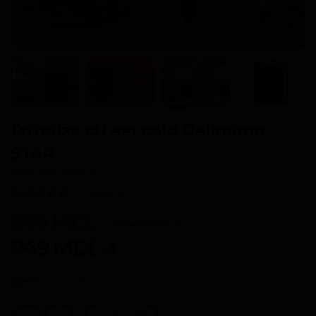
Friteuza cu aer cald Delimano
STAR
SKU:
110074925-ro
20 Recenzii
999
MDL
2.399
MDL
949
MDL
Цвет: