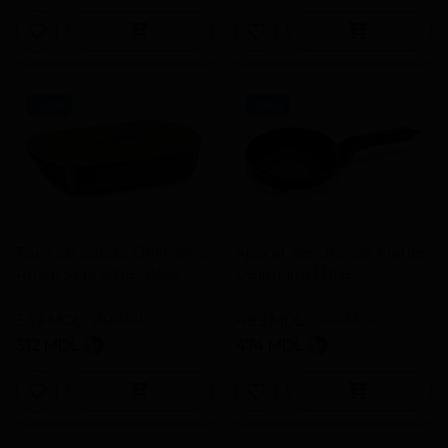
-40%
-38%
Tava cu capac Delimano
Aparat electric de clatite
Royal Supreme Glass
Delimano Utile
539
MDL
899
MDL
499
MDL
799
MDL
512
MDL
474
MDL