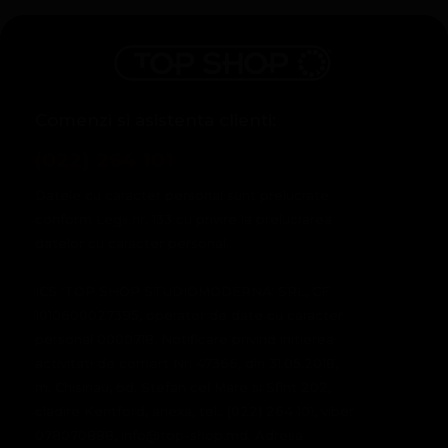
Comenzi si asistenta clienti:
(022) 264 101
Datele cu caracter personal sunt prelucrate
conform Legii nr. 133 cu privire la prelucrarea
datelor cu caracter personal.
ICS 'TOP SHOP STUDIOMODERNA' SRL, CF
1010600027395, operator de date cu caracter
personal 0000718. Notificare privind initierea
activitati de comert Nr. 47366, din 31.05.2018,
m. Chisinau, bd. Stefan cel Mare si Sfint 202,
cladire Kentford, anexa, tel.: (022) 264 101, viber
078070888, info@top-shop.md. Adresa