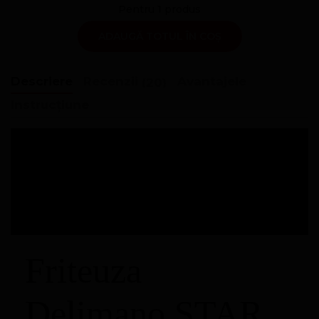
Pentru
1
produs
ADAUGĂ TOTUL ÎN COȘ
Descriere
Recenzii
Avantajele
(20)
Instrucțiune
Friteuza
Delimano STAR