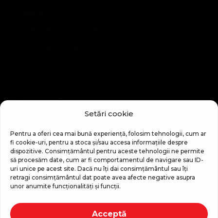
Cariere
Asistență la cumpărături
Cum să aplic Cupon
MAI MULTE INFORMATII
Despre companie
Setări cookie
Noutăți
Regulament Campanie „100 zile pana la vis”
Pentru a oferi cea mai bună experiență, folosim tehnologii, cum ar
fi cookie-uri, pentru a stoca și/sau accesa informațiile despre
dispozitive. Consimțământul pentru aceste tehnologii ne permite
să procesăm date, cum ar fi comportamentul de navigare sau ID-
uri unice pe acest site. Dacă nu îți dai consimțământul sau îți
retragi consimțământul dat poate avea afecte negative asupra
unor anumite funcționalități și funcții.
Copyright © 2026 Top Shop
Acceptă
Toate drepturile sunt rezervate.