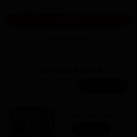
ÎN COȘ
Extra garanție
Rate 0%
COMANDĂ RAPIDĂ
250
lei x
4
luni
Solicită
TRIMITE
Cartea de rețete
VEZI ACUM