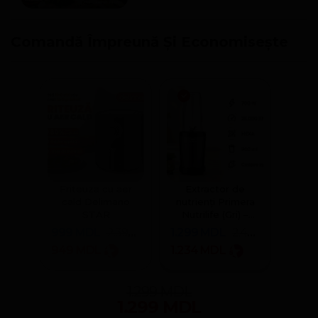
Comandă Împreună Și Economisește
Friteuza cu aer
Extractor de
cald Delimano
nutrienți Primera
STAR
Nutrilife (Gri) –
Chisinau, Depozit
999
MDL
2.399
MDL
1.299
MDL
2.499
MDL
Central
949
MDL
1.234
MDL
1.299
MDL
1.299
MDL