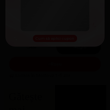
2399
lei
100
lei
999
lei
Cuponul tău:
NOROC
REDUCERE
58%
Alege culoarea și comandă
Cum să aplici cupon
Alb
Negru
Roșu
Livrare în Moldova 1-5 zile
Gătește
mai