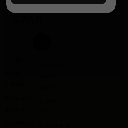
Delimano
STAR
PRĂJIRE
OBIȘNUITĂ
DELIMANO
STAR
Mult ulei
Până la
Miros de
90% mai
prăjeală
puțin ulei
Stropi și
Miros
grăsime
minim
Mâncare
Bucătărie