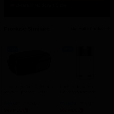
Livrare în Moldova 1-5 zile
Produse Similare
Mai Multe Produse
-44%
-25%
Tava mare 3in1 Delimano
Rasnita de cafea
Royal Supreme Glass
Delimano Primera
999
MDL
1.799
MDL
599
MDL
799
MDL
949
MDL
569
MDL