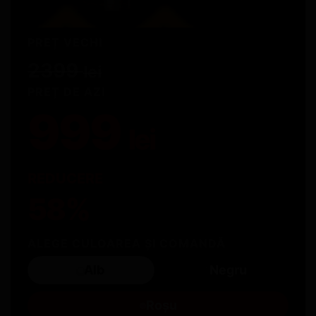
PREȚ VECHI
2399
lei
PREȚ DE AZI
999
lei
REDUCERE
58%
ALEGE CULOAREA ȘI COMANDĂ
Alb
Negru
100% PRODUS
CUMPĂRĂTURI
LIVRARE
ORIGINAL
SIGURE
RAPIDĂ
Roșu