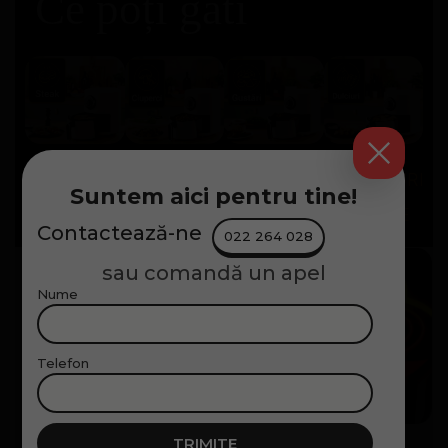
Ce poți găti
CARNE ȘI
LEGUME ȘI
GUSTĂRI ȘI
DESERTURI
Suntem aici pentru tine!
PEȘTE
CIUPERCI
SNACK-URI
VARIATE
Contactează-ne
022 264 028
sau comandă un apel
Prăjire
Nume
obișnuită
Telefon
VS
TRIMITE