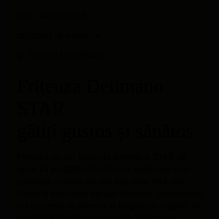
ulei. Rezultatul –
crocant la exterior
și fraged la interior.
Friteuza Delimano
STAR
gătiți gustos și sănătos
Friteuza cu aer fierbinte Delimano STAR vă
ajută să pregătiți mâncărurile preferate cu o
cantitate minimă de ulei sau chiar fără ulei.
Datorită circulației aerului fierbinte, preparatele
ies crocante la exterior și fragede la interior, iar
bucătăria rămâne mai curată, fără miros