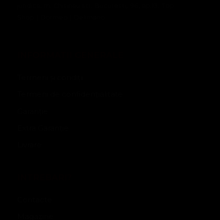
juridica: m. Chisinau str. Bucuresti, 96, ap.13. Top
Shop | Dormeo | Delimano
INFORMATII GENERALE
Termeni și condiții
Termeni de confidențialitate
Garanție
Extra Garanție
Livrare
INTREBARI?
Contacte
Magazine