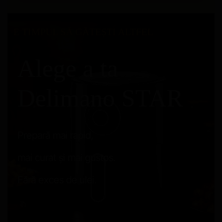
E TIMPUL SĂ GĂTEȘTI ALTFEL
Alege a ta
Delimano STAR
Prepară mai rapid,
mai curat și mai gustos.
Fără exces de ulei.