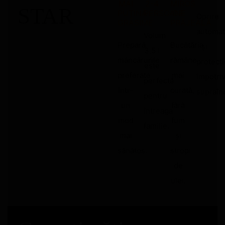
MAI
2-4
MIROS
STAR
PUȚINĂ
PERSOANE
DE
Oprire
GRĂSIME
PRĂJEALĂ
automat
Volum
Prepară
Bucătăria
și
3,5 l
mâncărurile
rămâne
protecți
este
preferate
mai
împotri
perfectă
într-
curată,
supraînc
pentru
un
fără
întreaga
mod
fum
familie.
mai
și
sănătos.
stropi
de
ulei.