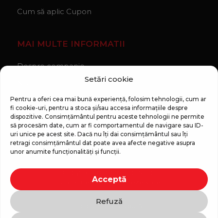
Cum să aplic Cupon
MAI MULTE INFORMATII
Despre companie
Setări cookie
Noutăți
Regulament Campanie „100 zile pana la vis”
Pentru a oferi cea mai bună experiență, folosim tehnologii, cum ar
fi cookie-uri, pentru a stoca și/sau accesa informațiile despre
dispozitive. Consimțământul pentru aceste tehnologii ne permite
să procesăm date, cum ar fi comportamentul de navigare sau ID-
uri unice pe acest site. Dacă nu îți dai consimțământul sau îți
retragi consimțământul dat poate avea afecte negative asupra
unor anumite funcționalități și funcții.
Copyright © 2026 Top Shop
Acceptă
Toate drepturile sunt rezervate.
Refuză
Folosim plată sigură