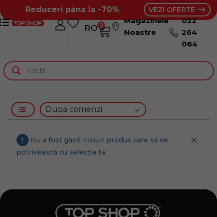
Reduceri pâna la -70%
VEZI OFERTE
Magazinele
022
0
RO
RU
Noastre
264
064
Nu a fost găsit niciun produs care să se
potrivească cu selecția ta.