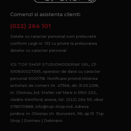
Comenzi si asistenta clienti:
(022) 264 101
Datele cu caracter personal sunt prelucrate
conform Legii nr. 133 cu privire la prelucrarea
datelor cu caracter personal.
ICS 'TOP SHOP STUDIOMODERNA' SRL, CF
1010600027395, operator de date cu caracter
personal 0000718. Notificare privind initierea
activitati de comert Nr. 47366, din 31.05.2018,
m. Chisinau, bd. Stefan cel Mare si Sfint 202,
cladire Kentford, anexa, tel.: (022) 264 101, viber
078070888, info@top-shop.md. Adresa
juridica: m. Chisinau str. Bucuresti, 96, ap.13. Top
Shop | Dormeo | Delimano