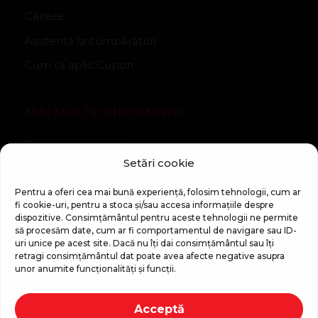
Cariere
Asistență la cumpărături
Cum să aplic Cupon
MAI MULTE INFORMATII
Despre companie
Setări cookie
Noutăți
Regulament Campanie „100 zile pana la vis”
Pentru a oferi cea mai bună experiență, folosim tehnologii, cum ar
fi cookie-uri, pentru a stoca și/sau accesa informațiile despre
dispozitive. Consimțământul pentru aceste tehnologii ne permite
să procesăm date, cum ar fi comportamentul de navigare sau ID-
uri unice pe acest site. Dacă nu îți dai consimțământul sau îți
retragi consimțământul dat poate avea afecte negative asupra
unor anumite funcționalități și funcții.
Copyright © 2026 Top Shop
Acceptă
Toate drepturile sunt rezervate.