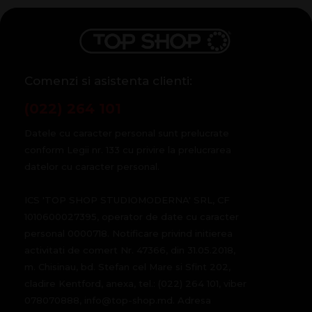
Comenzi si asistenta clienti:
(022) 264 101
Datele cu caracter personal sunt prelucrate
conform Legii nr. 133 cu privire la prelucrarea
datelor cu caracter personal.
ICS 'TOP SHOP STUDIOMODERNA' SRL, CF
1010600027395, operator de date cu caracter
personal 0000718. Notificare privind initierea
activitati de comert Nr. 47366, din 31.05.2018,
m. Chisinau, bd. Stefan cel Mare si Sfint 202,
cladire Kentford, anexa, tel.: (022) 264 101, viber
078070888, info@top-shop.md. Adresa