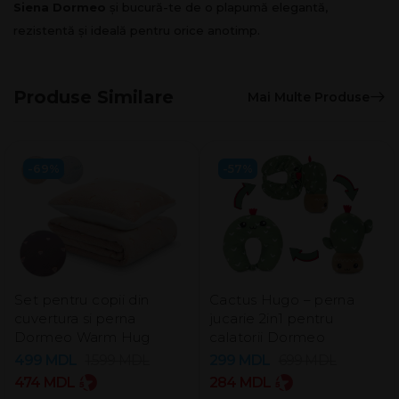
Siena Dormeo
și bucură-te de o plapumă elegantă,
rezistentă și ideală pentru orice anotimp.
Produse Similare
Mai Multe Produse
-69%
-57%
Set pentru copii din
Cactus Hugo – perna
cuvertura si perna
jucarie 2in1 pentru
Dormeo Warm Hug
calatorii Dormeo
499
MDL
1.599
MDL
299
MDL
699
MDL
474
MDL
284
MDL