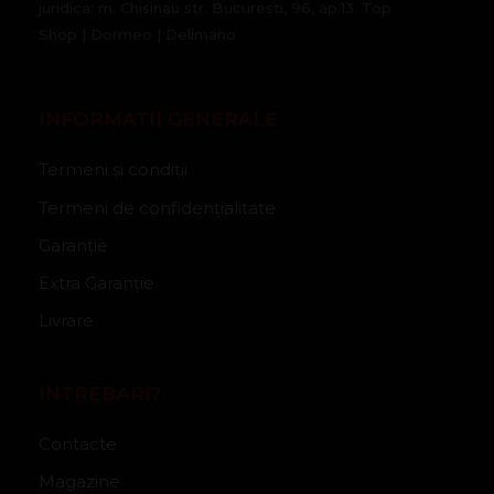
juridica: m. Chisinau str. Bucuresti, 96, ap.13. Top
Shop | Dormeo | Delimano
INFORMATII GENERALE
Termeni și condiții
Termeni de confidențialitate
Garanție
Extra Garanție
Livrare
INTREBARI?
Contacte
Magazine