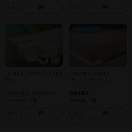
-42%
CLUB 5* -20%
Saltea Dormeo Aloe Vera
Cearsaf cu elastic
Plus
Dormeo Harmony
4.999
MDL
5.999
MDL
299
MDL
4.749
MDL
239
MDL