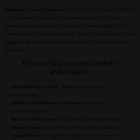
Plapuma Siena Dormeo
se spală complet în mașină la
60°C
– o temperatură care elimină acarienii și bacteriile. După
spălare, se usucă rapid și își păstrează forma inițială. Îți oferă
mereu senzația de curat și igienic, fără efort suplimentar. Este
alegerea ideală pentru un somn sănătos și un confort zilnic
garantat.
Plapumă Dormeo Siena –
avantajele
Respirabilă și ușoară
– ideală pentru toate
anotimpurile;
Umplutură Wellsleep® Advanced
– oferă
moliciune și volum;
Material Softdream®
– rezistent, moale și durabil;
Hipoalergenică
– perfectă pentru pielea sensibilă;
Lavabilă la 60°C
– igienă completă și întreținere