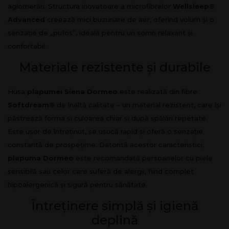
aglomerări. Structura inovatoare a microfibrelor
Wellsleep®
Advanced
creează mici buzunare de aer, oferind volum și o
senzație de „pufos”, ideală pentru un somn relaxant și
confortabil.
Materiale rezistente și durabile
Husa
plapumei Siena Dormeo
este realizată din fibre
Softdream®
de înaltă calitate – un material rezistent, care își
păstrează forma și culoarea chiar și după spălări repetate.
Este ușor de întreținut, se usucă rapid și oferă o senzație
constantă de prospețime. Datorită acestor caracteristici,
plapuma Dormeo
este recomandată persoanelor cu piele
sensibilă sau celor care suferă de alergii, fiind complet
hipoalergenică și sigură pentru sănătate.
Întreținere simplă și igienă
deplină