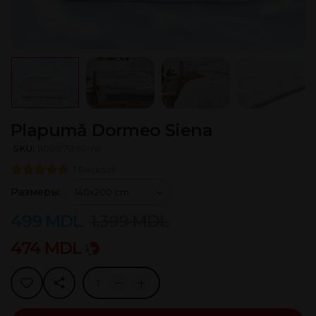
Plapumă Dormeo Siena
SKU:
110087860-ro
1 Recenzii
Размеры:
499
MDL
1.399
MDL
474
MDL