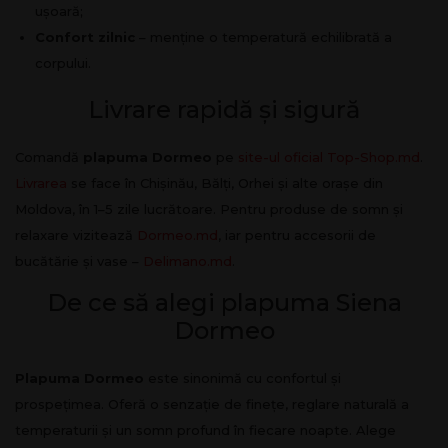
ușoară;
Confort zilnic
– menține o temperatură echilibrată a
corpului.
Livrare rapidă și sigură
Comandă
plapuma Dormeo
pe
site-ul oficial Top-Shop.md
.
Livrarea
se face în Chișinău, Bălți, Orhei și alte orașe din
Moldova, în 1–5 zile lucrătoare. Pentru produse de somn și
relaxare vizitează
Dormeo.md
, iar pentru accesorii de
bucătărie și vase –
Delimano.md
.
De ce să alegi plapuma Siena
Dormeo
Plapuma Dormeo
este sinonimă cu confortul și
prospețimea. Oferă o senzație de finețe, reglare naturală a
temperaturii și un somn profund în fiecare noapte. Alege