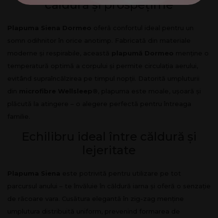
căldură și prospețime
Plapuma Siena Dormeo
oferă confortul ideal pentru un
somn odihnitor în orice anotimp. Fabricată din materiale
moderne și respirabile, această
plapumă Dormeo
menține o
temperatură optimă a corpului și permite circulația aerului,
evitând supraîncălzirea pe timpul nopții. Datorită umpluturii
din
microfibre Wellsleep®
, plapuma este moale, ușoară și
plăcută la atingere – o alegere perfectă pentru întreaga
familie.
Echilibru ideal între căldură și
lejeritate
Plapuma Siena
este potrivită pentru utilizare pe tot
parcursul anului – te învăluie în căldură iarna și oferă o senzație
de răcoare vara. Cusătura elegantă în zig-zag menține
umplutura distribuită uniform, prevenind formarea de