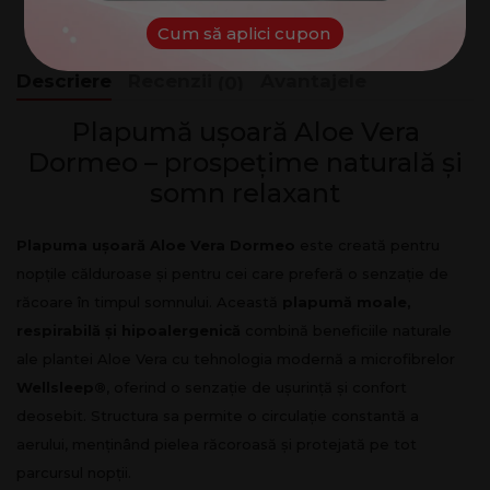
ADAUGĂ TOTUL ÎN COȘ
Cum să aplici cupon
Descriere
Recenzii
Avantajele
(0)
Plapumă ușoară Aloe Vera
Dormeo – prospețime naturală și
somn relaxant
Plapuma ușoară Aloe Vera Dormeo
este creată pentru
nopțile călduroase și pentru cei care preferă o senzație de
răcoare în timpul somnului. Această
plapumă moale,
respirabilă și hipoalergenică
combină beneficiile naturale
ale plantei Aloe Vera cu tehnologia modernă a microfibrelor
Wellsleep®
, oferind o senzație de ușurință și confort
deosebit. Structura sa permite o circulație constantă a
aerului, menținând pielea răcoroasă și protejată pe tot
parcursul nopții.