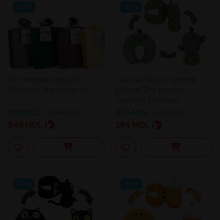
-29%
-57%
Set lenjerie de pat
Cactus Hugo – perna
Dormeo Harmony V1
jucarie 2in1 pentru
calatorii Dormeo
999
MDL
1.399
MDL
299
MDL
699
MDL
949
MDL
284
MDL
-57%
-57%