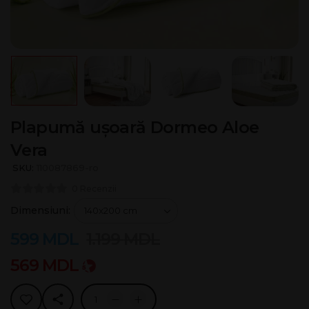
Plapumă ușoară Dormeo Aloe
Vera
SKU:
110087869-ro
0 Recenzii
Dimensiuni:
599
MDL
1.199
MDL
569
MDL