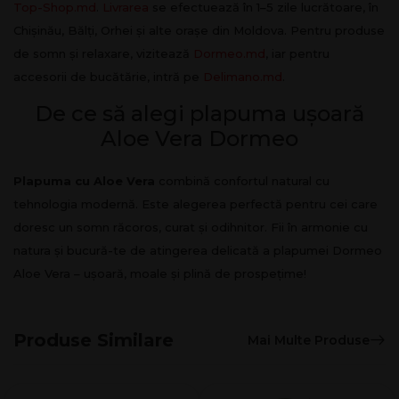
Top-Shop.md
.
Livrarea
se efectuează în 1–5 zile lucrătoare, în
Chișinău, Bălți, Orhei și alte orașe din Moldova. Pentru produse
de somn și relaxare, vizitează
Dormeo.md
, iar pentru
accesorii de bucătărie, intră pe
Delimano.md
.
De ce să alegi plapuma ușoară
Aloe Vera Dormeo
Plapuma cu Aloe Vera
combină confortul natural cu
tehnologia modernă. Este alegerea perfectă pentru cei care
doresc un somn răcoros, curat și odihnitor. Fii în armonie cu
natura și bucură-te de atingerea delicată a plapumei Dormeo
Aloe Vera – ușoară, moale și plină de prospețime!
Produse Similare
Mai Multe Produse