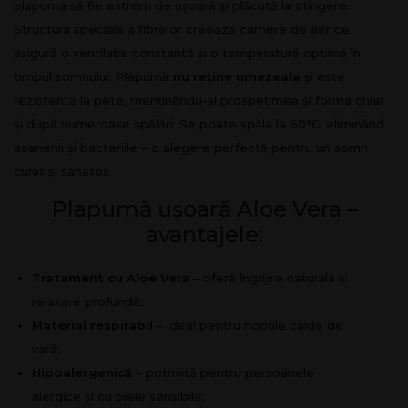
plapuma să fie extrem de ușoară și plăcută la atingere.
Structura specială a fibrelor creează camere de aer ce
asigură o ventilație constantă și o temperatură optimă în
timpul somnului. Plapuma
nu reține umezeala
și este
rezistentă la pete, menținându-și prospețimea și forma chiar
și după numeroase spălări. Se poate spăla la 60°C, eliminând
acarienii și bacteriile – o alegere perfectă pentru un somn
curat și sănătos.
Plapumă ușoară Aloe Vera –
avantajele:
Tratament cu Aloe Vera
– oferă îngrijire naturală și
relaxare profundă;
Material respirabil
– ideal pentru nopțile calde de
vară;
Hipoalergenică
– potrivită pentru persoanele
alergice și cu piele sensibilă;