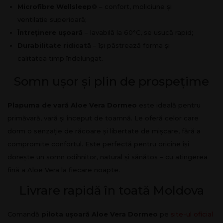
Microfibre Wellsleep®
– confort, moliciune și
ventilație superioară;
Întreținere ușoară
– lavabilă la 60°C, se usucă rapid;
Durabilitate ridicată
– își păstrează forma și
calitatea timp îndelungat.
Somn ușor și plin de prospețime
Plapuma de vară Aloe Vera Dormeo
este ideală pentru
primăvară, vară și început de toamnă. Le oferă celor care
dorm o senzație de răcoare și libertate de mișcare, fără a
compromite confortul. Este perfectă pentru oricine își
dorește un somn odihnitor, natural și sănătos – cu atingerea
fină a Aloe Vera la fiecare noapte.
Livrare rapidă în toată Moldova
Comandă
pilota ușoară Aloe Vera Dormeo
pe
site-ul oficial