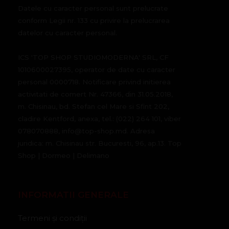
Datele cu caracter personal sunt prelucrate
conform Legii nr. 133 cu privire la prelucrarea
datelor cu caracter personal.
ICS 'TOP SHOP STUDIOMODERNA' SRL, CF
1010600027395, operator de date cu caracter
personal 0000718. Notificare privind initierea
activitati de comert Nr. 47366, din 31.05.2018,
m. Chisinau, bd. Stefan cel Mare si Sfint 202,
cladire Kentford, anexa, tel.: (022) 264 101, viber
078070888, info@top-shop.md. Adresa
juridica: m. Chisinau str. Bucuresti, 96, ap.13. Top
Shop | Dormeo | Delimano
INFORMATII GENERALE
Termeni și condiții