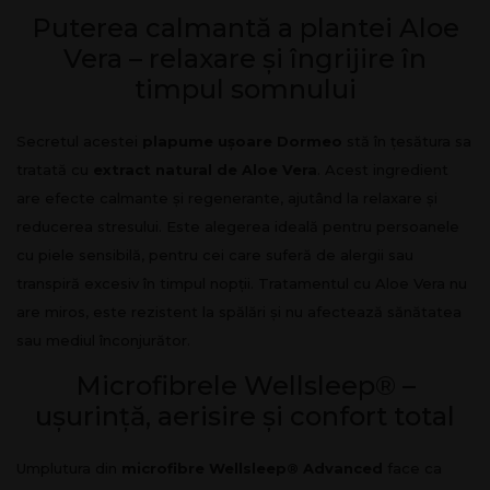
Puterea calmantă a plantei Aloe
Vera – relaxare și îngrijire în
timpul somnului
Secretul acestei
plapume ușoare Dormeo
stă în țesătura sa
tratată cu
extract natural de Aloe Vera
. Acest ingredient
are efecte calmante și regenerante, ajutând la relaxare și
reducerea stresului. Este alegerea ideală pentru persoanele
cu piele sensibilă, pentru cei care suferă de alergii sau
transpiră excesiv în timpul nopții. Tratamentul cu Aloe Vera nu
are miros, este rezistent la spălări și nu afectează sănătatea
sau mediul înconjurător.
Microfibrele Wellsleep® –
ușurință, aerisire și confort total
Umplutura din
microfibre Wellsleep® Advanced
face ca