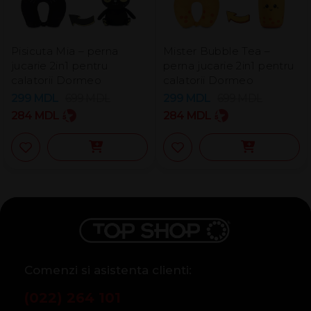
Pisicuta Mia – perna
Mister Bubble Tea –
jucarie 2in1 pentru
perna jucarie 2in1 pentru
calatorii Dormeo
calatorii Dormeo
299
MDL
699
MDL
299
MDL
699
MDL
284
MDL
284
MDL
Comenzi si asistenta clienti:
(022) 264 101