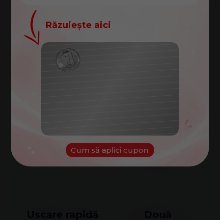
Plapuma poate fi
Designul matlasat
Răzuiește aici
spălată la 60°C,
în zigzag ajută la
ajutând la
distribuirea
menținerea
uniformă a
Felicitări!
curățeniei și
umpluturii și
Ai câștigat un cupon de
prospețimii locului
păstrarea
100
de dormit.
aspectului îngrijit.
lei
Cuponul tău:
NOROC
Cum să aplici cupon
Uscare rapidă
Două