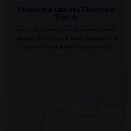
Plapumă ușoară Dormeo
Siena
creează un volum aerisit datorită umpluturii
Wellsleep® și moliciune, astfel încât plapuma
învelește plăcut, fără a crea senzația de
greutate.