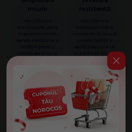
Umplutură
Țesătură
moale
rezistentă
Microfibrele
Microfibrele
Wellsleep® oferă
Softdream oferă
plapumei volum
rezistență la uzură,
aerisit, moliciune și
uscare rapidă și
confort pentru
ajută plapuma să
odihna de zi cu zi.
își păstreze forma.
Spălare la
Volum
60°C
uniform