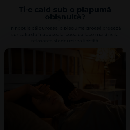
Ți-e cald sub o plapumă
obișnuită?
În nopțile călduroase, o plapumă groasă creează
senzația de înăbușeală, ceea ce face mai dificilă
relaxarea și adormirea liniștită.