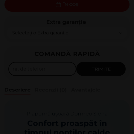
ÎN COȘ
Extra garanție
Rate 0%
COMANDĂ RAPIDĂ
100
lei x
4
luni
Solicită
TRIMITE
Descriere
Recenzii
Avantajele
(0)
Plapumă ușoară Dormeo Siena
Confort proaspăt în
timpul nopților calde