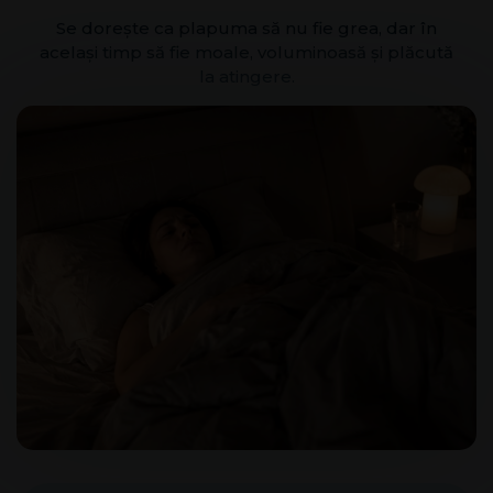
Se dorește ca plapuma să nu fie grea, dar în
același timp să fie moale, voluminoasă și plăcută
la atingere.