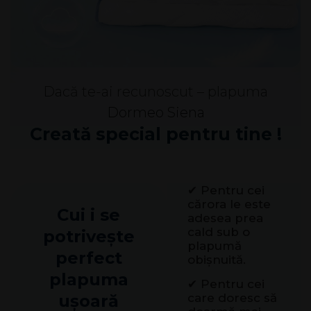
Dacă te-ai recunoscut – plapuma
Dormeo Siena
Creată special pentru tine !
✔ Pentru cei
cărora le este
Cui i se
adesea prea
cald sub o
potrivește
plapumă
perfect
obișnuită.
plapuma
✔ Pentru cei
ușoară
care doresc să