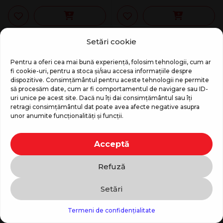
Setări cookie
-57%
-57%
Pentru a oferi cea mai bună experiență, folosim tehnologii, cum ar
fi cookie-uri, pentru a stoca și/sau accesa informațiile despre
dispozitive. Consimțământul pentru aceste tehnologii ne permite
să procesăm date, cum ar fi comportamentul de navigare sau ID-
uri unice pe acest site. Dacă nu îți dai consimțământul sau îți
retragi consimțământul dat poate avea afecte negative asupra
unor anumite funcționalități și funcții.
Cactus Hugo – perna
Pisicuta Mia – perna
jucarie 2in1 pentru
jucarie 2in1 pentru
Acceptă
calatorii Dormeo
calatorii Dormeo
299
MDL
699
MDL
299
MDL
699
MDL
Refuză
284
MDL
284
MDL
Setări
Contactează-ne
Termeni de confidențialitate