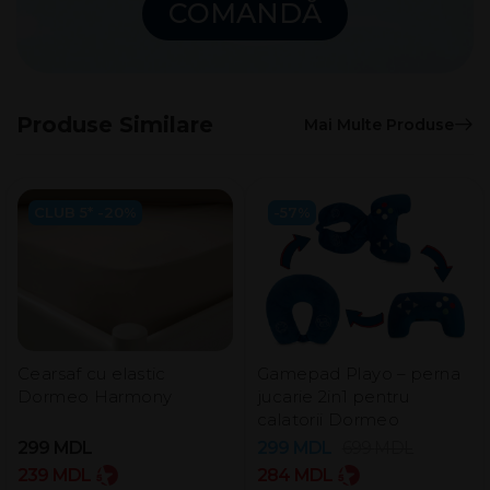
COMANDĂ
Produse Similare
Mai Multe Produse
CLUB 5* -20%
-57%
Cearsaf cu elastic
Gamepad Playo – perna
Dormeo Harmony
jucarie 2in1 pentru
calatorii Dormeo
299
MDL
299
MDL
699
MDL
239
MDL
284
MDL