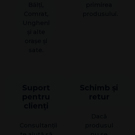
Bălți,
primirea
Comrat,
produsului.
Ungheni
și alte
orașe și
sate.
Suport
Schimb și
pentru
retur
clienți
Dacă
Consultanții
produsul
te ajută să
nu se