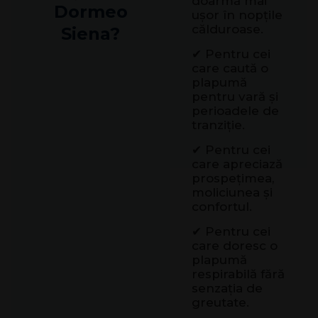
doarmă mai
Dormeo
ușor în nopțile
călduroase.
Siena?
✔ Pentru cei
care caută o
plapumă
pentru vară și
perioadele de
tranziție.
✔ Pentru cei
care apreciază
prospețimea,
moliciunea și
confortul.
✔ Pentru cei
care doresc o
plapumă
respirabilă fără
senzația de
greutate.