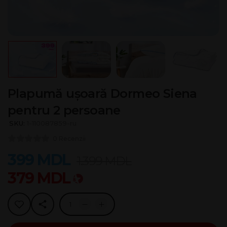
Plapumă ușoară Dormeo Siena
pentru 2 persoanе
SKU:
1-110087859-ru
0 Recenzii
399
MDL
1.399
MDL
379
MDL