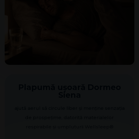
Plapumă ușoară Dormeo
Siena
ajută aerul să circule liber și menține senzația
de prospețime, datorită materialelor
respirabile și umpluturii Wellsleep®