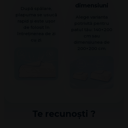
dimensiuni
După spălare,
plapuma se usucă
Alege varianta
rapid și este ușor
potrivită pentru
de folosit în
patul tău: 140×200
întreținerea de zi
cm sau
cu zi.
dimensiunea de
200×200 cm.
Te recunoști ?