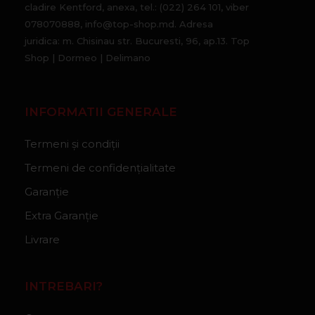
cladire Kentford, anexa, tel.: (022) 264 101, viber
078070888, info@top-shop.md. Adresa
juridica: m. Chisinau str. Bucuresti, 96, ap.13. Top
Shop | Dormeo | Delimano
INFORMATII GENERALE
Termeni și condiții
Termeni de confidențialitate
Garanție
Extra Garanție
Livrare
INTREBARI?