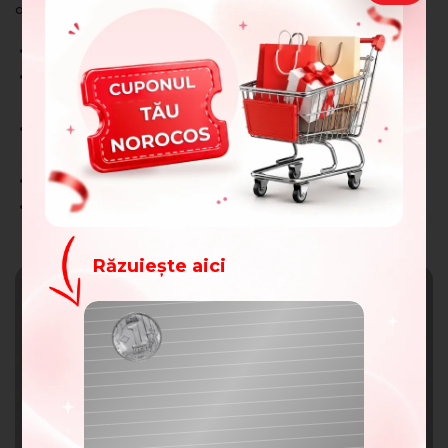
oriunde, chiar în confortul casei tale.
Reduce
liniile fine și ridurile
;
Stimulează
colagenul natural
pentru fermitate de
durată;
Maximizează
absorbția serului
pentru o hrănire mai
profundă;
Primele rezultate vizibile
după o singură utilizare;
Sigur, nedureros
și conceput pentru
îngrijirea la
domiciliu
.
Răzuiește aici
Felicitări!
Ai câștigat un cupon de
100
lei
Cuponul tău: