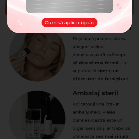
NOROC
Cum să aplici cupon
Efect instantaneu
Deja după primele câteva
atingeri, pielea
dumneavoastră va începe
să devină mai fermă
și s-
ar putea să
simțiți un
efect ușor de furnicături
.
Ambalaj steril
Aplicatorul vine într-un
ambalaj steril. Pielea
dumneavoastră este un
organ sensibil și ar trebui să
primească
cea mai sigură