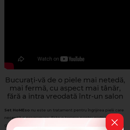
Bucurați-vă de o piele mai netedă,
mai fermă, cu aspect mai tânăr,
fără a intra vreodată într-un salon
Set HoMEso
nu este un tratament pentru îngrijirea pielii care
necesită o programare. Este o terapie pentru piele de
generație următoare, pe care o poți experimenta oricând,