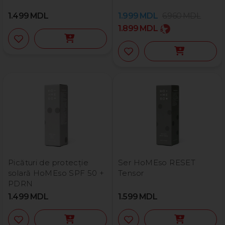
1.499
MDL
1.999
MDL
6.960
MDL
1.899
MDL
Picături de protecție
Ser HoMEso RESET
solară HoMEso SPF 50 +
Tensor
PDRN
1.499
MDL
1.599
MDL