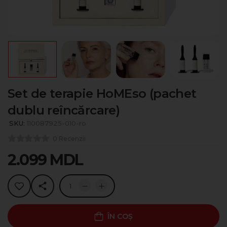
Set de terapie HoMEso (pachet
dublu reîncărcare)
SKU:
110087925-010-ro
0 Recenzii
2.099
MDL
ÎN COȘ