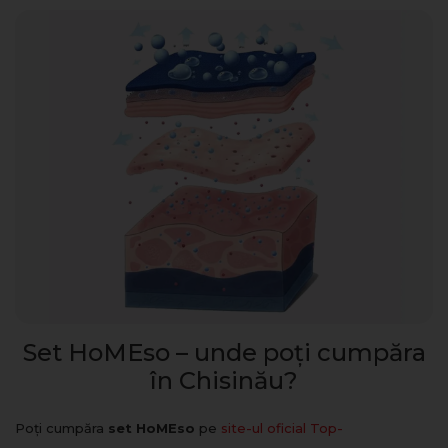
Set HoMEso – unde poți cumpăra
în Chisinău?
Poți cumpăra
set HoMEso
pe
site-ul oficial Top-