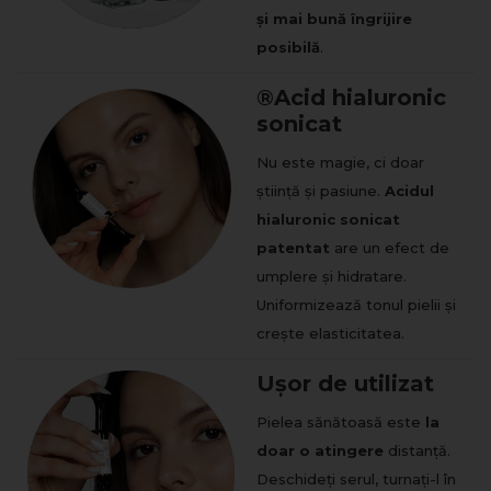
și mai bună îngrijire
posibilă
.
®Acid hialuronic
sonicat
Nu este magie, ci doar
știință și pasiune.
Acidul
hialuronic sonicat
patentat
are un efect de
umplere și hidratare.
Uniformizează tonul pielii și
crește elasticitatea.
Ușor de utilizat
Pielea sănătoasă este
la
doar o atingere
distanță.
Deschideți serul, turnați-l în