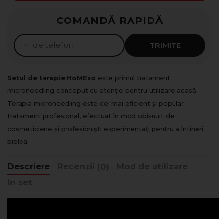
Rate 0%
COMANDĂ RAPIDĂ
525
lei x
4
luni
Solicită
TRIMITE
Setul de terapie HoMEso
este primul tratament
microneedling conceput cu atenție pentru utilizare acasă.
Terapia microneedling este cel mai eficient și popular
tratament profesional, efectuat în mod obișnuit de
cosmeticiene și profesioniști experimentați pentru a întineri
pielea.
Descriere
Recenzii
Mod de utilizare
(0)
In set