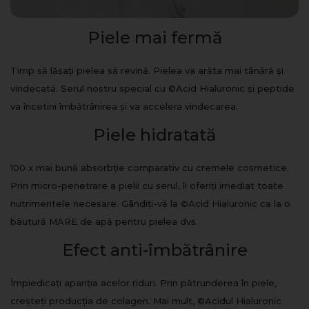
Piele mai fermă
Timp să lăsați pielea să revină. Pielea va arăta mai tânără și
vindecată. Serul nostru special cu ©Acid Hialuronic și peptide
va încetini îmbătrânirea și va accelera vindecarea.
Piele hidratată
100 x mai bună absorbție comparativ cu cremele cosmetice.
Prin micro-penetrare a pielii cu serul, îi oferiți imediat toate
nutrimentele necesare. Gândiți-vă la ©Acid Hialuronic ca la o
băutură MARE de apă pentru pielea dvs.
Efect anti-îmbătrânire
Împiedicați apariția acelor riduri. Prin pătrunderea în piele,
creșteți producția de colagen. Mai mult, ©Acidul Hialuronic