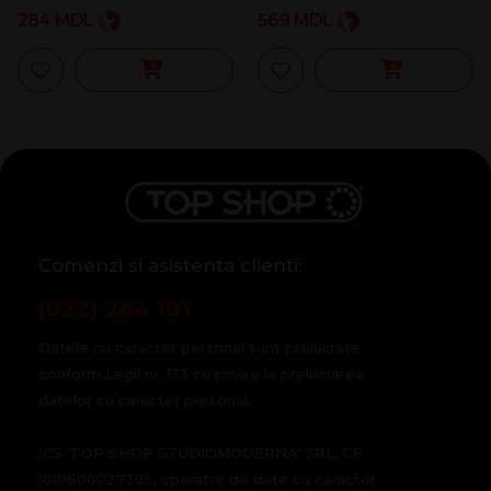
284
MDL
569
MDL
Comenzi si asistenta clienti:
(022) 264 101
Datele cu caracter personal sunt prelucrate
conform Legii nr. 133 cu privire la prelucrarea
datelor cu caracter personal.
ICS 'TOP SHOP STUDIOMODERNA' SRL, CF
1010600027395, operator de date cu caracter