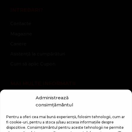
INTREBARI?
Contacte
Magazine
Cariere
Asistență la cumpărături
Cum să aplic Cupon
MAI MULTE INFORMATII
Despre companie
Administrează
consimțământul
Noutăți
Regulament Campanie „100 zile pana la vis”
Pentru a oferi cea mai bună experiență, folosim tehnologii, cum ar
fi cookie-uri, pentru a stoca și/sau accesa informațiile despre
dispozitive. Consimțământul pentru aceste tehnologii ne permite