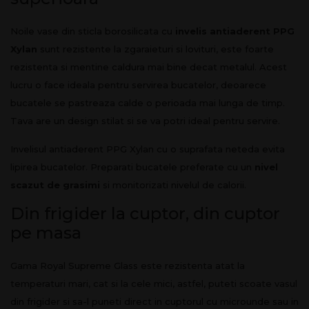
Noile vase din sticla borosilicata cu
invelis antiaderent PPG
Xylan
sunt rezistente la zgaraieturi si lovituri, este foarte
rezistenta si mentine caldura mai bine decat metalul. Acest
lucru o face ideala pentru servirea bucatelor, deoarece
bucatele se pastreaza calde o perioada mai lunga de timp.
Tava are un design stilat si se va potri ideal pentru servire.
Invelisul antiaderent PPG Xylan cu o suprafata neteda evita
lipirea bucatelor. Preparati bucatele preferate cu un
nivel
scazut de grasimi
si monitorizati nivelul de calorii.
Din frigider la cuptor, din cuptor
pe masa
Gama Royal Supreme Glass este rezistenta atat la
temperaturi mari, cat si la cele mici, astfel, puteti scoate vasul
din frigider si sa-l puneti direct in cuptorul cu microunde sau in