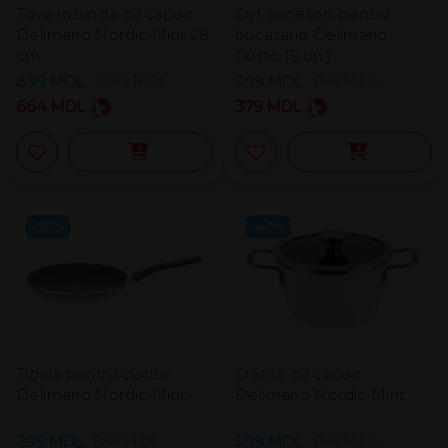
Tava rotunda cu capac
Set accesorii pentru
Delimano Nordic Mint 28
bucatarie Delimano
cm
Gusto (5 un.)
699
MDL
1.399
MDL
399
MDL
999
MDL
664
MDL
379
MDL
-50%
-40%
Tigaia pentru clatite
Cratiță cu capac
Delimano Nordic Mint
Delimano Nordic Mint
299
MDL
599
MDL
599
MDL
999
MDL