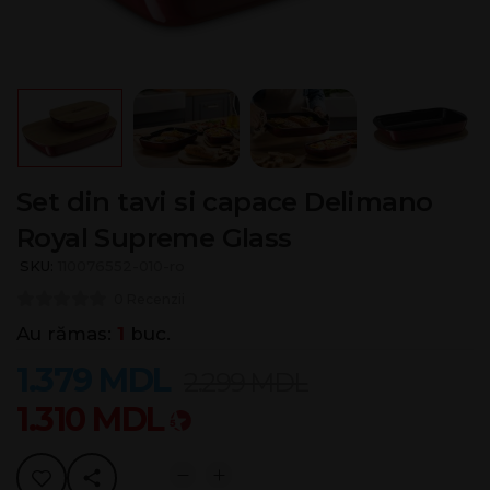
Set din tavi si capace Delimano
Royal Supreme Glass
SKU:
110076552-010-ro
0 Recenzii
Au rămas:
1
buc.
1.379
MDL
2.299
MDL
1.310
MDL