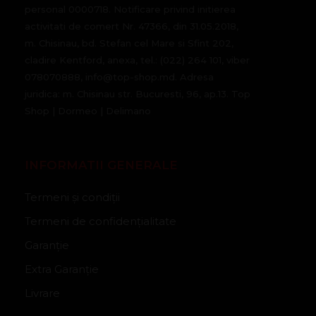
personal 0000718. Notificare privind initierea
activitati de comert Nr. 47366, din 31.05.2018,
m. Chisinau, bd. Stefan cel Mare si Sfint 202,
cladire Kentford, anexa, tel.: (022) 264 101, viber
078070888, info@top-shop.md. Adresa
juridica: m. Chisinau str. Bucuresti, 96, ap.13. Top
Shop | Dormeo | Delimano
INFORMATII GENERALE
Termeni și condiții
Termeni de confidențialitate
Garanție
Extra Garanție
Livrare