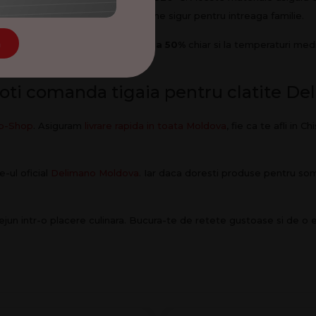
stante daunatoare
. Gatitul devine sigur pentru intreaga familie.
nomisire de energie de pana la 50%
chiar si la temperaturi medi
n
oti comanda tigaia pentru clatite De
p-Shop
. Asiguram
livrare rapida in toata Moldova
, fie ca te afli in C
e-ul oficial
Delimano Moldova
. Iar daca doresti produse pentru so
un intr-o placere culinara. Bucura-te de retete gustoase si de o ex