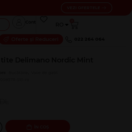
VEZI OFERTELE
0
Cont
RO
RU
Oferte și Reduceri
022 264 064
atite Delimano Nordic Mint
rii:
Bucătărie
,
Vase de gatit
10085711-010-ro
DL
ÎN COȘ