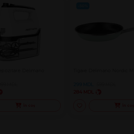
-50%
epozitare Delimano
Tigaie Delimano Nordic M
999
MDL
299
MDL
599
MDL
284
MDL
În coș
În co