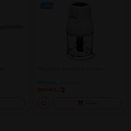
-25%
int
Maruntitor Delimano Primera
599
MDL
799
MDL
569
MDL
ș
În coș