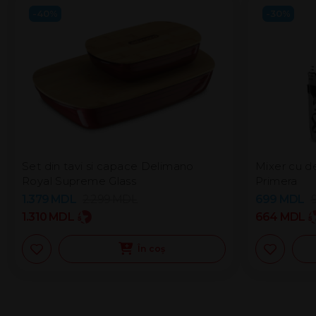
-40%
-30%
Set din tavi si capace Delimano
Mixer cu d
Royal Supreme Glass
Primera
1.379
MDL
2.299
MDL
699
MDL
1.310
MDL
664
MDL
În coș