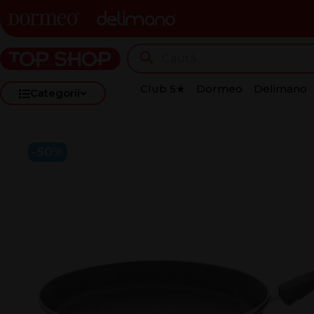
Club 5★
Dormeo
Delimano
Categorii
-50%