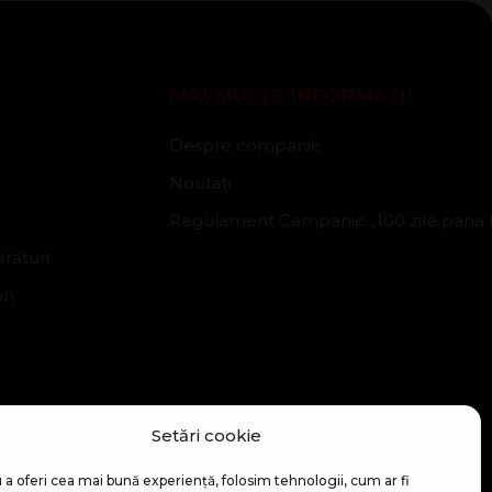
MAI MULTE INFORMATII
Despre companie
Noutăți
Regulament Campanie „100 zile pana la
rături
on
Setări cookie
 a oferi cea mai bună experiență, folosim tehnologii, cum ar fi