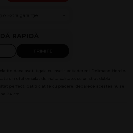
DĂ RAPIDĂ
luni
TRIMITE
 clatite daca aveti tigaia cu invelis antiaderent Delimano Nordic.
cata din otel emailat de inalta calitate, cu un strat dublu
ltat perfect. Gatiti clatite cu placere, deoarece acestea nu se
iune 24 cm.