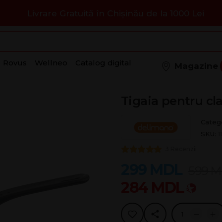
Livrare Gratuită în Chișinău de la 1000 Lei
Rovus
Wellneo
Catalog digital
Magazine
Tigaia pentru cl
Catego
SKU:
1
3 Recenzii
299
MDL
599
M
284
MDL