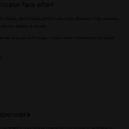
cioase fara efort
te clasice, americane, omlete sau chiar deserturi fine, aceasta
r devine simpla si rapida.
mul de energie va fi redus. In plus, este compatibila cu toate
c
uperioara
 rezistenta crescuta la zgarieturi, coroziune si temperaturi