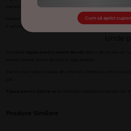
ridicate. Stratul antiaderent cu efect de piatra
nu contine sub
Datorita conductivitatii termice excelente, tigaia permite o
eco
Cum să aplici cupo
o sarcina usoara si rapida.
Unde p
Comanda
tigaia pentru clatite Nordic
direct de pe site-ul
To
inclusiv cratite, forme de copt si tigai diverse.
Pentru mai multe produse din colectiile Delimano, poti vizita sit
pat.
Tigaia pentru clatite
de la Delimano transforma fiecare mic dej
Produse Similare