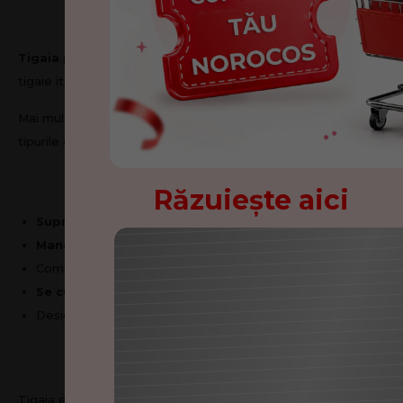
Tigaia pentru cl
Tigaia pentru clatite Nordic de la Delimano
este partenerul 
tigaie iti va oferi rezultatele dorite de fiecare data. Datorita mar
Mai mult decat atat, tigaia se incalzeste rapid si uniform, fara p
tipurile de plite, inclusiv cele cu inductie, ceea ce o face extrem
Răzuiește aici
Suprafata antiaderenta
de inalta calitate – fara PFOA;
Maner ergonomic
, care ramane rece in timpul utilizarii;
Compatibila cu
toate tipurile de plite
si cu inductie;
Felicitări
Se curata usor
, manual sau in masina de spalat vase;
Design modern si constructie durabila –
rezistenta in timp
.
Ai câștigat un cupon d
Material
NO
Cuponul tău:
Tigaia este fabricata din
otel vitrificat
si acoperita cu un strat