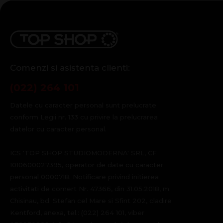
Comenzi si asistenta clienti:
(022) 264 101
Datele cu caracter personal sunt prelucrate
conform Legii nr. 133 cu privire la prelucrarea
datelor cu caracter personal.
ICS 'TOP SHOP STUDIOMODERNA' SRL, CF
1010600027395, operator de date cu caracter
personal 0000718. Notificare privind initierea
activitati de comert Nr. 47366, din 31.05.2018, m.
Chisinau, bd. Stefan cel Mare si Sfint 202, cladire
Kentford, anexa, tel.: (022) 264 101, viber