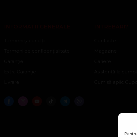
INFORMATII GENERALE
INTREBARI?
Termeni și condiții
Contacte
Termeni de confidențialitate
Magazine
Garanție
Cariere
Extra Garanție
Asistență la cumpă
Livrare
Cum să aplic Cup
Pentru