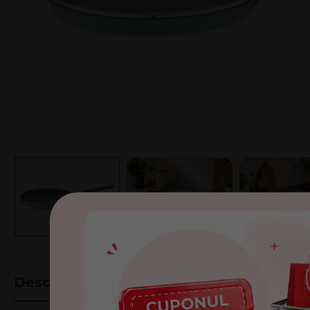
Descriere
Recenzii
Caracteristi
(3)