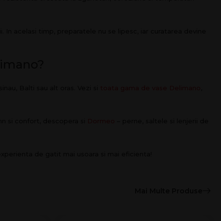
i. In acelasi timp, preparatele nu se lipesc, iar curatarea devine
limano?
hisinau, Balti sau alt oras. Vezi si
toata gama de vase Delimano
,
mn si confort, descopera si
Dormeo
– perne, saltele si lenjerii de
perienta de gatit mai usoara si mai eficienta!
Mai Multe Produse