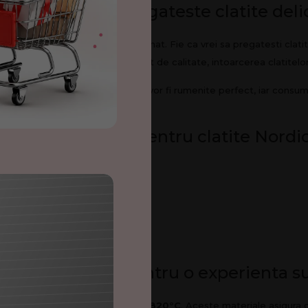
atite Nordic – pregateste clatite deli
ideal pentru orice bucatar pasionat. Fie ca vrei sa pregatesti clati
ginii joase si stratului antiaderent de calitate, intoarcerea clatitelo
uncte de ardere. Astfel, clatitele vor fi rumenite perfect, iar consu
 de versatila.
Avantajele tigaii pentru clatite Nordi
!
100
lei
e
e de incredere pentru o experienta s
ROC
 durabil de
email
tratat termic la
820°C
. Aceste materiale asigura o