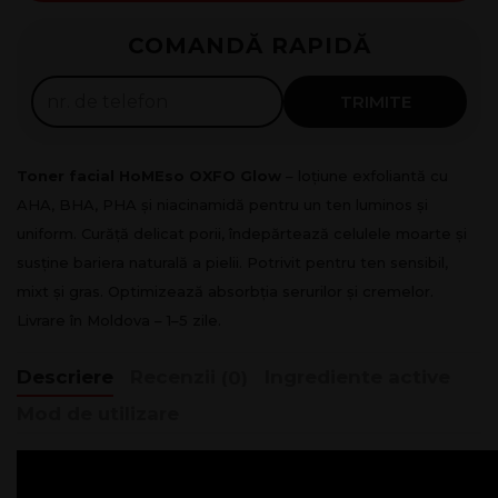
Rate 0%
COMANDĂ RAPIDĂ
300
lei x
4
luni
Solicită
TRIMITE
Toner facial HoMEso OXFO Glow
– loțiune exfoliantă cu
AHA, BHA, PHA și niacinamidă pentru un ten luminos și
uniform. Curăță delicat porii, îndepărtează celulele moarte și
susține bariera naturală a pielii. Potrivit pentru ten sensibil,
mixt și gras. Optimizează absorbția serurilor și cremelor.
Livrare în Moldova – 1–5 zile.
Descriere
Recenzii
Ingrediente active
(0)
Mod de utilizare