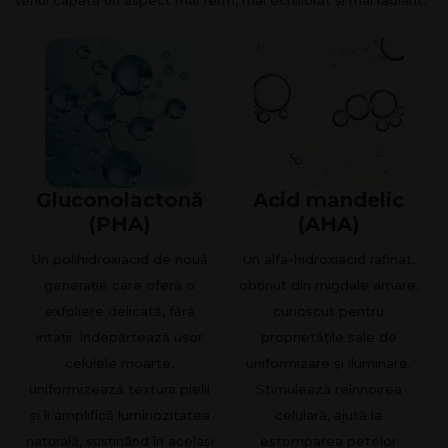
Gluconolactonă
Acid mandelic
(PHA)
(AHA)
Un polihidroxiacid de nouă
Un alfa-hidroxiacid rafinat,
generație care oferă o
obținut din migdale amare,
exfoliere delicată, fără
cunoscut pentru
iritații. Îndepărtează ușor
proprietățile sale de
celulele moarte,
uniformizare și iluminare.
uniformizează textura pielii
Stimulează reînnoirea
și îi amplifică luminozitatea
celulară, ajută la
naturală, susținând în același
estomparea petelor