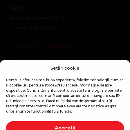
Cariere
Asistență la cumpărături
Cum să aplic Cupon
MAI MULTE INFORMATII
Despre companie
Setări cookie
Noutăți
Regulament Campanie „100 zile pana la vis”
Pentru a oferi cea mai bună experiență, folosim tehnologii, cum ar
fi cookie-uri, pentru a stoca și/sau accesa informațiile despre
dispozitive. Consimțământul pentru aceste tehnologii ne permite
să procesăm date, cum ar fi comportamentul de navigare sau ID-
uri unice pe acest site. Dacă nu îți dai consimțământul sau îți
retragi consimțământul dat poate avea afecte negative asupra
unor anumite funcționalități și funcții.
Copyright © 2026 Top Shop
Acceptă
Toate drepturile sunt rezervate.