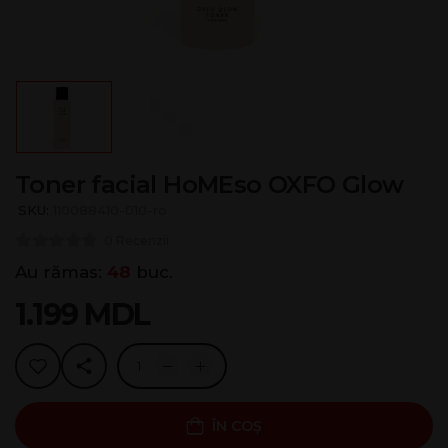
Toner facial HoMEso OXFO Glow
SKU:
110088410-010-ro
0 Recenzii
Au rămas:
48
buc.
1.199
MDL
ÎN COȘ