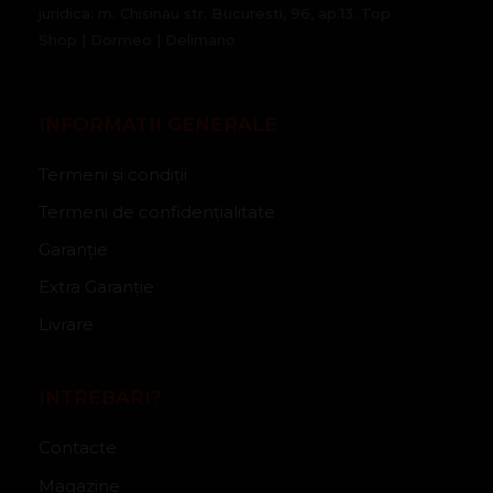
juridica: m. Chisinau str. Bucuresti, 96, ap.13. Top
Shop | Dormeo | Delimano
INFORMATII GENERALE
Termeni și condiții
Termeni de confidențialitate
Garanție
Extra Garanție
Livrare
INTREBARI?
Contacte
Magazine