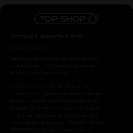
Comenzi si asistenta clienti:
(022) 264 101
Datele cu caracter personal sunt prelucrate
conform Legii nr. 133 cu privire la prelucrarea
datelor cu caracter personal.
ICS 'TOP SHOP STUDIOMODERNA' SRL, CF
1010600027395, operator de date cu caracter
personal 0000718. Notificare privind initierea
activitati de comert Nr. 47366, din 31.05.2018,
m. Chisinau, bd. Stefan cel Mare si Sfint 202,
cladire Kentford, anexa, tel.: (022) 264 101, viber
078070888, info@top-shop.md. Adresa