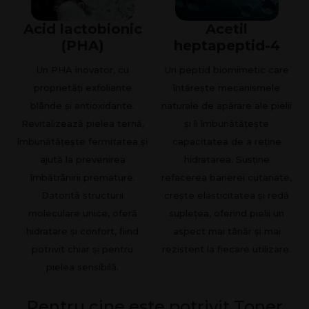
Acid lactobionic
Acetil
(PHA)
heptapeptid-4
Un PHA inovator, cu
Un peptid biomimetic care
proprietăți exfoliante
întărește mecanismele
blânde și antioxidante.
naturale de apărare ale pielii
Revitalizează pielea ternă,
și îi îmbunătățește
îmbunătățește fermitatea și
capacitatea de a reține
ajută la prevenirea
hidratarea. Susține
îmbătrânirii premature.
refacerea barierei cutanate,
Datorită structurii
crește elasticitatea și redă
moleculare unice, oferă
suplețea, oferind pielii un
hidratare și confort, fiind
aspect mai tânăr și mai
potrivit chiar și pentru
rezistent la fiecare utilizare.
pielea sensibilă.
Pentru cine este potrivit Toner