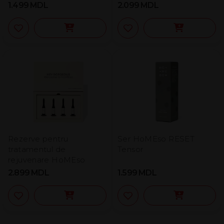
1.499
MDL
2.099
MDL
Rezerve pentru
Ser HoMEso RESET
tratamentul de
Tensor
rejuvenare HoMEso
2.899
MDL
1.599
MDL