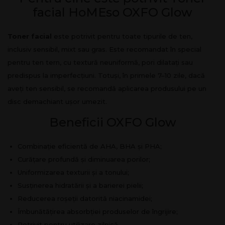
facial HoMEso OXFO Glow
Toner facial
este potrivit pentru toate tipurile de ten,
inclusiv sensibil, mixt sau gras. Este recomandat în special
pentru ten tern, cu textură neuniformă, pori dilatați sau
predispus la imperfecțiuni. Totuși, în primele 7–10 zile, dacă
aveți ten sensibil, se recomandă aplicarea produsului pe un
disc demachiant ușor umezit.
Beneficii OXFO Glow
Combinație eficientă de AHA, BHA și PHA;
Curățare profundă și diminuarea porilor;
Uniformizarea texturii și a tonului;
Susținerea hidratării și a barierei pielii;
Reducerea roșeții datorită niacinamidei;
Îmbunătățirea absorbției produselor de îngrijire;
Potrivit pentru utilizare zilnică.