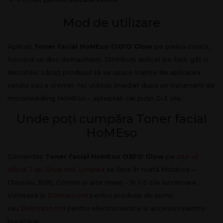
Mod de utilizare
Aplicați
Toner facial HoMEso OXFO Glow
pe pielea curată,
folosind un disc demachiant. Distribuiți delicat pe față, gât și
decolteu. Lăsați produsul să se usuce înainte de aplicarea
serului sau a cremei. Nu utilizați imediat după un tratament de
microneedling HoMEso – așteptați cel puțin 2–3 zile.
Unde poți cumpăra Toner facial
HoMEso
Comandați
Toner facial HoMEso OXFO Glow
pe
site-ul
oficial Top-Shop.md
.
Livrarea
se face în toată Moldova –
Chișinău, Bălți, Comrat și alte orașe – în 1-5 zile lucrătoare.
Vizitează și
Dormeo.md
pentru produse de somn
sau
Delimano.md
pentru electrocasnice și accesorii pentru
bucătărie.