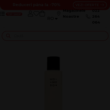
Reduceri pâna la -70%
VEZI OFERTE
Magazinele
022
Noastre
264
RO
RU
064