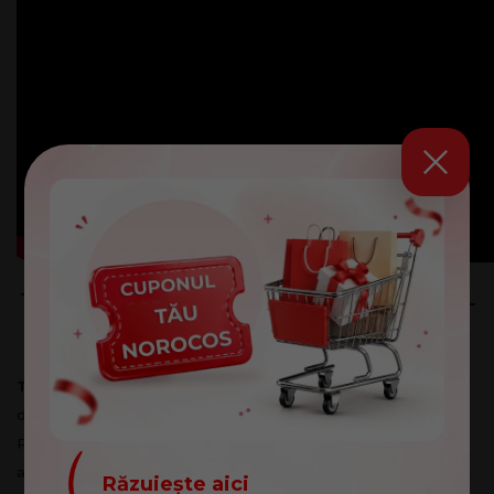
Toner facial HoMEso OXFO Glow –
echilibru, strălucire și reînnoire
Toner facial HoMEso OXFO Glow
este o formulă
dermatologică avansată care combină acizii AHA, BHA și
PHA cu beneficiile echilibrante ale niacinamidei. Datorită
acestei sinergii inteligente,
tonerul facial
acționează pe mai
Răzuiește aici