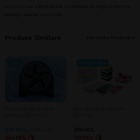
cu munca sau odihna acasa. Combinatia de negru si lemn va
adauga caracter interiorului.
Produse Similare
Mai Multe Produse
-55%
CLUB 5* -50%
Ventilator de podea
Set de pungi vacuum
Velocity 50 cm/20″
Dormeo
899
MDL
1.999
MDL
399
MDL
854
MDL
199
MDL