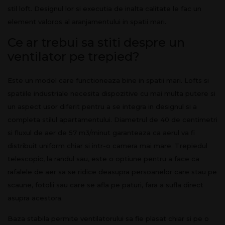
stil loft. Designul lor si executia de inalta calitate le fac un
element valoros al aranjamentului in spatii mari.
Ce ar trebui sa stiti despre un
ventilator pe trepied?
Este un model care functioneaza bine in spatii mari. Lofts si
spatiile industriale necesita dispozitive cu mai multa putere si
un aspect usor diferit pentru a se integra in designul si a
completa stilul apartamentului. Diametrul de 40 de centimetri
si fluxul de aer de 57 m3/minut garanteaza ca aerul va fi
distribuit uniform chiar si intr-o camera mai mare. Trepiedul
telescopic, la randul sau, este o optiune pentru a face ca
rafalele de aer sa se ridice deasupra persoanelor care stau pe
scaune, fotolii sau care se afla pe paturi, fara a sufla direct
asupra acestora.
Baza stabila permite ventilatorului sa fie plasat chiar si pe o