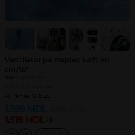
Ventilator pe trepied Loft 40
cm/16”
SKU:
110085991-010-ro
0 Recenzii
Au rămas:
13
buc.
1.599
MDL
3.999
MDL
1.519
MDL