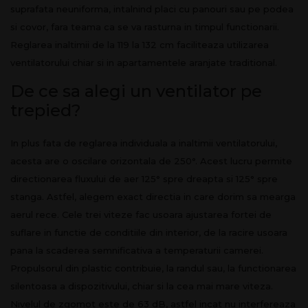
suprafata neuniforma, intalnind placi cu panouri sau pe podea
si covor, fara teama ca se va rasturna in timpul functionarii.
Reglarea inaltimii de la 119 la 132 cm faciliteaza utilizarea
ventilatorului chiar si in apartamentele aranjate traditional.
De ce sa alegi un ventilator pe
trepied?
In plus fata de reglarea individuala a inaltimii ventilatorului,
acesta are o oscilare orizontala de 250°. Acest lucru permite
directionarea fluxului de aer 125° spre dreapta si 125° spre
stanga. Astfel, alegem exact directia in care dorim sa mearga
aerul rece. Cele trei viteze fac usoara ajustarea fortei de
suflare in functie de conditiile din interior, de la racire usoara
pana la scaderea semnificativa a temperaturii camerei.
Propulsorul din plastic contribuie, la randul sau, la functionarea
silentoasa a dispozitivului, chiar si la cea mai mare viteza.
Nivelul de zgomot este de 63 dB, astfel incat nu interfereaza