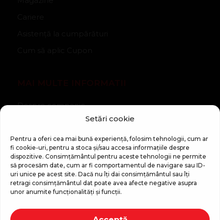
Magazine
Cariere
Asistență la cumpărături
Cum să aplic Cupon
MAI MULTE INFORMATII
Despre companie
Setări cookie
Noutăți
Regulament Campanie „100 zile pana la vis”
Pentru a oferi cea mai bună experiență, folosim tehnologii, cum ar
fi cookie-uri, pentru a stoca și/sau accesa informațiile despre
dispozitive. Consimțământul pentru aceste tehnologii ne permite
să procesăm date, cum ar fi comportamentul de navigare sau ID-
uri unice pe acest site. Dacă nu îți dai consimțământul sau îți
retragi consimțământul dat poate avea afecte negative asupra
unor anumite funcționalități și funcții.
Copyright © 2026 Top Shop
Acceptă