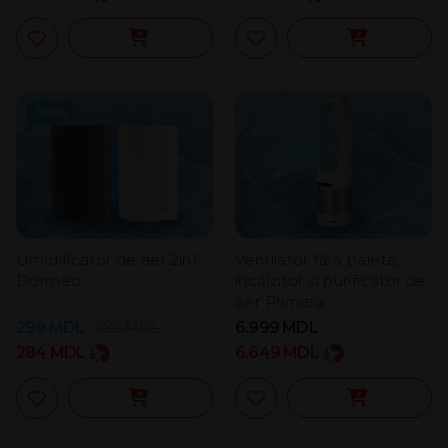
-70%
Umidificator de aer 2in1
Ventilator fără palete,
Dormeo
încălzitor și purificator de
aer Primera
299
MDL
999
MDL
6.999
MDL
284
MDL
6.649
MDL