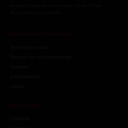
juridica: m. Chisinau str. Bucuresti, 96, ap.13. Top
Shop | Dormeo | Delimano
INFORMATII GENERALE
Termeni și condiții
Termeni de confidențialitate
Garanție
Extra Garanție
Livrare
INTREBARI?
Contacte