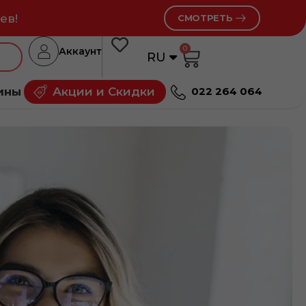
ев!
СМОТРЕТЬ
0
Аккаунт
RU
RO
ины
Акции и Скидки
022 264 064