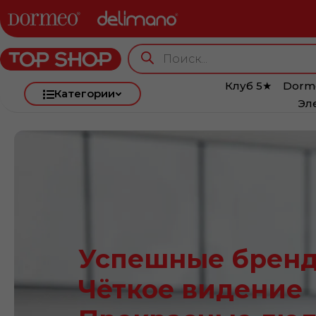
Клуб 5★
Dorm
Категории
Эл
Успешные брен
Чёткое видение