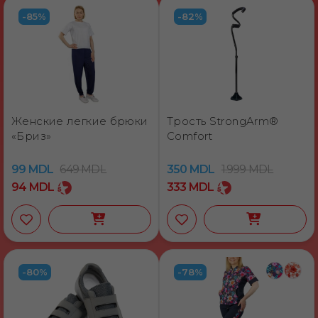
-85%
-82%
Женские легкие брюки
Трость StrongArm®
«Бриз»
Comfort
99
MDL
649
MDL
350
MDL
1.999
MDL
94
MDL
333
MDL
-80%
-78%