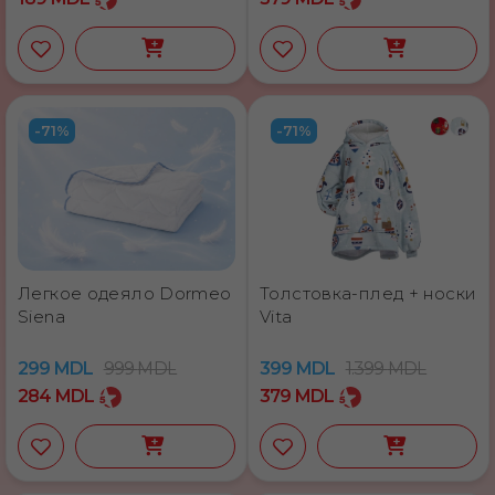
-71%
-71%
Легкое одеяло Dormeo
Толстовка-плед + носки
Siena
Vita
299
MDL
999
MDL
399
MDL
1.399
MDL
284
MDL
379
MDL