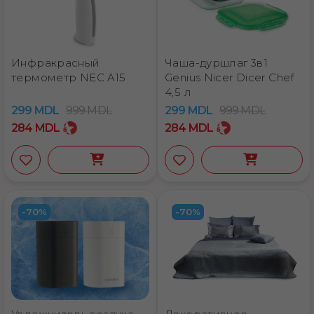
Инфракрасный
Чаша-дуршлаг 3в1
термометр NEC A15
Genius Nicer Dicer Chef
4,5 л
299
MDL
999
MDL
299
MDL
999
MDL
284
MDL
284
MDL
-70%
-70%