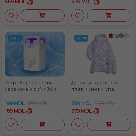
569
MDL
474
MDL
-67%
-67%
Устройство против
Детская толстовка-
насекомых с УФ Jolis
плед + носки Vita
199
MDL
599
MDL
399
MDL
1.199
MDL
189
MDL
379
MDL