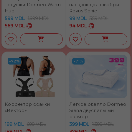
подушки Dormeo Warm
насадок для швабры
Hug
Rovus Sonic
599
MDL
1.999
MDL
99
MDL
359
MDL
569
MDL
94
MDL
-72%
-71%
Корректор осанки
Легкое одеяло Dormeo
«Вектор»
Siena двуспальный
размер
199
MDL
699
MDL
399
MDL
1.399
MDL
189
MDL
379
MDL