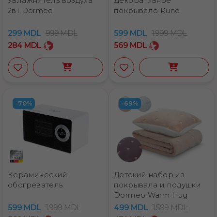
Увлажнитель воздуха
Декоративное
2в1 Dormeo
покрывало Runo
299
MDL
999
MDL
599
MDL
1.999
MDL
284
MDL
569
MDL
-70%
-69%
Керамический
Детский набор из
обогреватель
покрывала и подушки
Dormeo Warm Hug
599
MDL
1.999
MDL
499
MDL
1.599
MDL