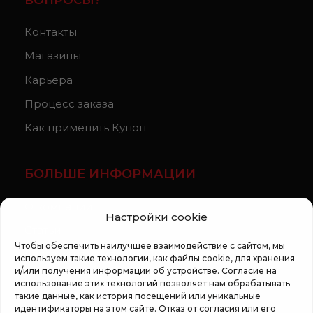
ВОПРОСЫ?
Контакты
Магазины
Карьера
Процесс заказа
Как применить Купон
БОЛЬШЕ ИНФОРМАЦИИ
О компании
Настройки cookie
Статьи
Чтобы обеспечить наилучшее взаимодействие с сайтом, мы
Регламент кампании «100 zile pana la vis»
используем такие технологии, как файлы cookie, для хранения
и/или получения информации об устройстве. Согласие на
использование этих технологий позволяет нам обрабатывать
такие данные, как история посещений или уникальные
идентификаторы на этом сайте. Отказ от согласия или его