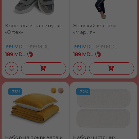
Кроссовки на липучке
Женский костюм
«Ortex»
«Мария»
199
MDL
999
MDL
199
MDL
899
MDL
189
MDL
189
MDL
-73%
-72%
Набор из покрывала и
Набор чистящих