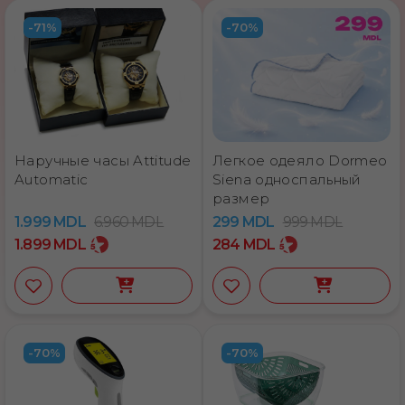
-71%
-70%
Наручные часы Attitude
Легкое одеяло Dormeo
Automatic
Siena односпальный
размер
1.999
MDL
6.960
MDL
299
MDL
999
MDL
1.899
MDL
284
MDL
-70%
-70%