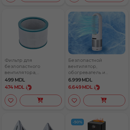
Фильтр для
Безлопастной
безлопастного
вентилятор,
вентилятора,
обогреватель и
обогревателя и
очиститель воздуха
499
MDL
6.999
MDL
очистителя воздуха
Primera
474
MDL
6.649
MDL
Primera
-50%