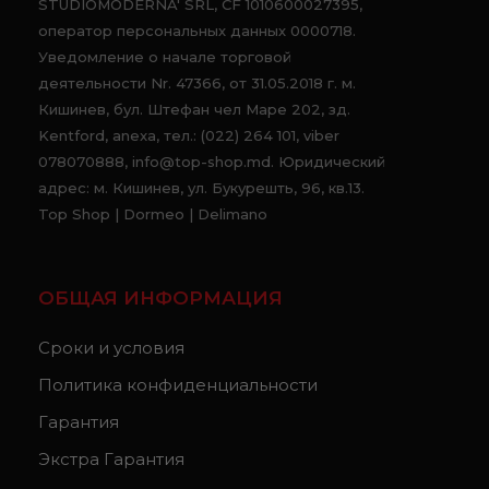
STUDIOMODERNA' SRL, CF 1010600027395,
оператор персональных данных 0000718.
Уведомление о начале торговой
деятельности Nr. 47366, от 31.05.2018 г. м.
Кишинев, бул. Штефан чел Маре 202, зд.
Kentford, anexa, тел.: (022) 264 101, viber
078070888, info@top-shop.md. Юридический
адрес: м. Кишинев, ул. Букурешть, 96, кв.13.
Top Shop | Dormeo | Delimano
ОБЩАЯ ИНФОРМАЦИЯ
Сроки и условия
Политика конфиденциальности
Гарантия
Экстра Гарантия