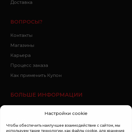
Доставка
ВОПРОСЫ?
Контакты
Магазины
Карьера
Процесс заказа
Как применить Купон
БОЛЬШЕ ИНФОРМАЦИИ
О компании
Настройки cookie
Статьи
Чтобы обеспечить наилучшее взаимодействие с сайтом, мы
Регламент кампании «100 zile pana la vis»
используем такие технологии, как файлы cookie, для хранения