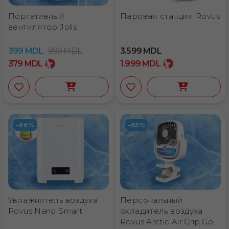
Портативный
Паровая станция Rovus
вентилятор Jolis
399
MDL
999
MDL
3.599
MDL
379
MDL
1.999
MDL
-66%
-65%
Увлажнитель воздуха
Персональный
Rovus Nano Smart
охладитель воздуха
Rovus Arctic Air Grip Go