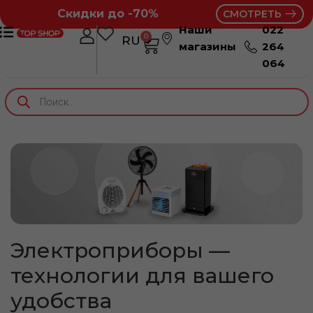
Скидки до -70%
СМОТРЕТЬ
Наши
022
0
RU
RO
магазины
264
064
Электроприборы —
технологии для вашего
удобства