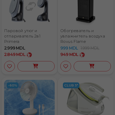
Паровой утюг и
Обогреватель и
отпариватель 2в1
увлажнитель воздуха
Primera
Rovus Flame
2.999
MDL
999
MDL
1.999
MDL
2.849
MDL
949
MDL
-60%
CLUB 5*