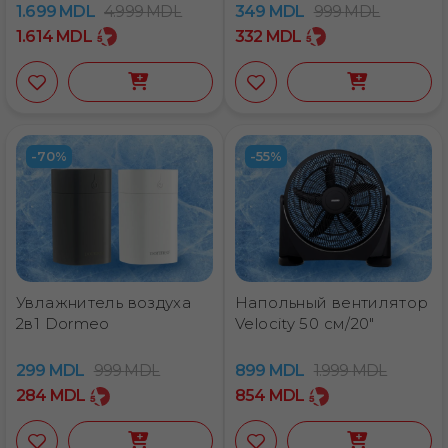
1.699
MDL
4.999
MDL
349
MDL
999
MDL
1.614
MDL
332
MDL
-70%
-55%
Увлажнитель воздуха
Напольный вентилятор
2в1 Dormeo
Velocity 50 см/20″
299
MDL
999
MDL
899
MDL
1.999
MDL
284
MDL
854
MDL