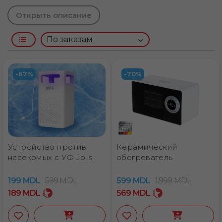
Открыть описание
-67%
-70%
Устройство против
Керамический
насекомых с УФ Jolis
обогреватель
199
MDL
599
MDL
599
MDL
1.999
MDL
189
MDL
569
MDL