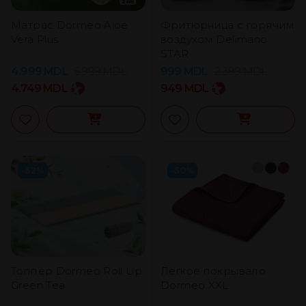
Матрас Dormeo Aloe
Фритюрница с горячим
Vera Plus
воздухом Delimano
STAR
4.999
MDL
5.999
MDL
999
MDL
2.399
MDL
4.749
MDL
949
MDL
-52%
-50%
Топпер Dormeo Roll Up
Легкое покрывало
Green Tea
Dormeo XXL