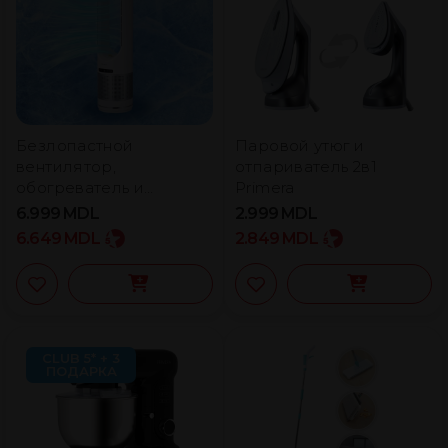
Безлопастной
Паровой утюг и
вентилятор,
отпариватель 2в1
обогреватель и
Primera
очиститель воздуха
6.999
MDL
2.999
MDL
Primera
6.649
MDL
2.849
MDL
CLUB 5* + 3
ПОДАРКА