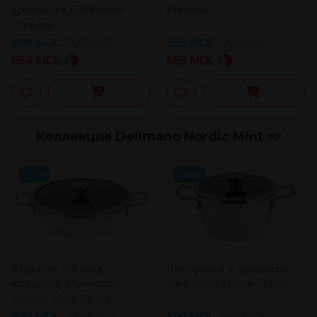
хранения Delimano
Primera
Primera
699
MDL
999
MDL
599
MDL
799
MDL
664
MDL
569
MDL
Коллекция Delimano Nordic Mint >>
-50%
-40%
Круглая форма с
Кастрюля с крышкой
крышкой Delimano
Delimano Nordic Mint
Nordic Mint 28 см
699
MDL
1.399
MDL
599
MDL
999
MDL