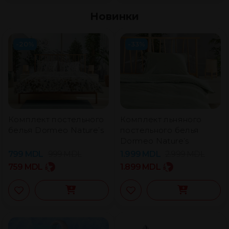
Новинки
-20%
-33%
Комплект постельного
Комплект льняного
белья Dormeo Nature’s
постельного белья
Dormeo Nature’s
799
MDL
999
MDL
1.999
MDL
2.999
MDL
759
MDL
1.899
MDL