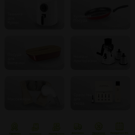
Техника
Кухонная
для
Посуда
Кухни
Посуда
Ножи и
для
ломтерезки
Выпечки
Средства
Массажёры
для
ухода