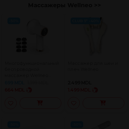
Массажеры Wellneo >>
-50%
CLUB 5* -40%
Многофункциональный
Массажер для шеи и
беспроводной
плеч Wellneo
массажер Wellneo
Relax
699
MDL
1.399
MDL
2.499
MDL
664
MDL
1.499
MDL
-50%
-50%