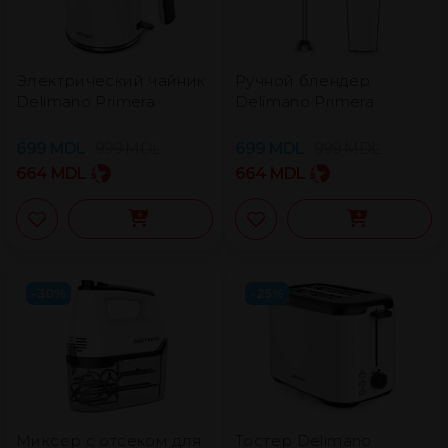
Электрический чайник
Ручной блендер
Delimano Primera
Delimano Primera
699
MDL
999
MDL
699
MDL
999
MDL
664
MDL
664
MDL
-30%
-25%
Mиксер с отсеком для
Тостер Delimano