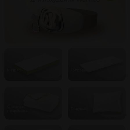
Матрасы
Топперы
Одеяла и
Подушки
покрывала