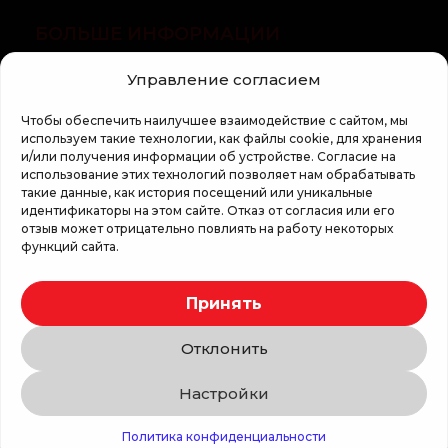
БОЛЬШЕ ИНФОРМАЦИИ
Управление согласием
О компании
Статьи
Чтобы обеспечить наилучшее взаимодействие с сайтом, мы
используем такие технологии, как файлы cookie, для хранения
Регламент кампании «100 zile pana la vis»
и/или получения информации об устройстве. Согласие на
использование этих технологий позволяет нам обрабатывать
такие данные, как история посещений или уникальные
идентификаторы на этом сайте. Отказ от согласия или его
отзыв может отрицательно повлиять на работу некоторых
функций сайта.
Copyright © 2026 Top Shop
Принять
Все права защищены.
Отклонить
Мы используем безопасную оплату
Настройки
Связаться с нами
Политика конфиденциальности