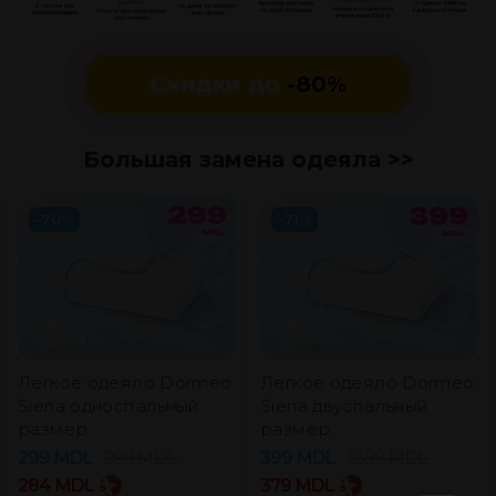
Скидки до
-80%
Большая замена одеяла >>
-70%
-71%
Легкое одеяло Dormeo
Легкое одеяло Dormeo
Siena односпальный
Siena двуспальный
размер
размер
299
MDL
999
MDL
399
MDL
1.399
MDL
284
MDL
379
MDL