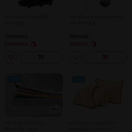
Кухонный комбайн
Швабра-распылитель
Primera
3в1 Primera
7.999
MDL
799
MDL
5.999
MDL
759
MDL
-20%
-50%
Матрас Dormeo
Набор из одеяла и
iMemory Silver
подушки Dormeo