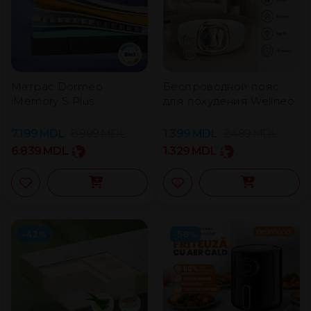
Матрас Dormeo
Беспроводной пояс
iMemory S Plus
для похудения Wellneo
7.199
MDL
8.999
MDL
1.399
MDL
2.499
MDL
6.839
MDL
1.329
MDL
-42%
-58%