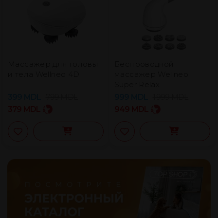
Массажер для головы
Беспроводной
и тела Wellneo 4D
массажер Wellneo
Super Relax
399
MDL
799
MDL
999
MDL
1.999
MDL
379
MDL
949
MDL