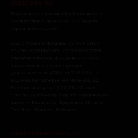
(022) 264 101
Персональные данные обрабатываются в
соответствии с Законом № 133 о защите
персональных данных.
Studio Moderna Молдова, ICS 'TOP SHOP
STUDIOMODERNA' SRL, CF 1010600027395,
оператор персональных данных 0000718.
Уведомление о начале торговой
деятельности Nr. 47366, от 31.05.2018 г. м.
Кишинев, бул. Штефан чел Маре 202, зд.
Kentford, anexa, тел.: (022) 264 101, viber
078070888, info@top-shop.md. Юридический
адрес: м. Кишинев, ул. Букурешть, 96, кв.13.
Top Shop | Dormeo | Delimano
ОБЩАЯ ИНФОРМАЦИЯ