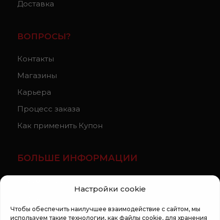
Доставка
ВОПРОСЫ?
Контакты
Магазины
Карьера
Процесс заказа
Как применить Купон
БОЛЬШЕ ИНФОРМАЦИИ
О компании
Настройки cookie
Статьи
Чтобы обеспечить наилучшее взаимодействие с сайтом, мы
Регламент кампании «100 zile pana la vis»
используем такие технологии, как файлы cookie, для хранения