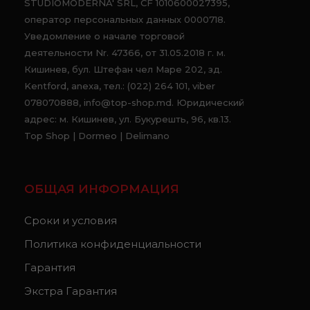
STUDIOMODERNA' SRL, CF 1010600027395,
оператор персональных данных 0000718.
Уведомление о начале торговой
деятельности Nr. 47366, от 31.05.2018 г. м.
Кишинев, бул. Штефан чел Маре 202, зд.
Kentford, anexa, тел.: (022) 264 101, viber
078070888, info@top-shop.md. Юридический
адрес: м. Кишинев, ул. Букурешть, 96, кв.13.
Top Shop | Dormeo | Delimano
ОБЩАЯ ИНФОРМАЦИЯ
Сроки и условия
Политика конфиденциальности
Гарантия
Экстра Гарантия