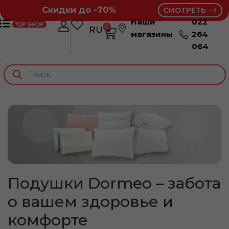
Скидки до -70%
СМОТРЕТЬ
Наши
022
0
RU
RO
магазины
264
064
Подушки Dormeo – забота
о вашем здоровье и
комфорте