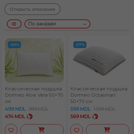
Открыть описание
-50%
-57%
Классическая подушка
Классическая подушка
Dormeo Aloe Vera 50×70
Dormeo Octasmart
см
50×70 см
499
MDL
999
MDL
599
MDL
1.399
MDL
Aloe Vera
Siena
Octasmart
474
MDL
569
MDL