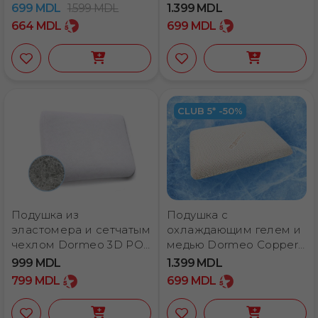
охлаждающим гелем
699
MDL
1.599
MDL
1.399
MDL
Dormeo Dual 40×60 см
664
MDL
699
MDL
CLUB 5* -50%
Подушка из
Подушка с
эластомера и сетчатым
охлаждающим гелем и
чехлом Dormeo 3D POE
медью Dormeo Copper
40×60 см
40×60 см
999
MDL
1.399
MDL
799
MDL
699
MDL