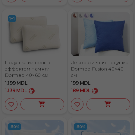
Быстрая доставка по всей Молдове
1+1
Подушка из пены с
Декоративная подушка
эффектом памяти
Dormeo Fusion 40×40
Dormeo 40×60 см
см
1.199
MDL
199
MDL
1.139
MDL
189
MDL
-50%
-50%