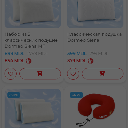
Набор из 2
Классическая подушка
классических подушек
Dormeo Siena
Dormeo Siena MF
899
MDL
1.799
MDL
399
MDL
799
MDL
854
MDL
379
MDL
-50%
-43%