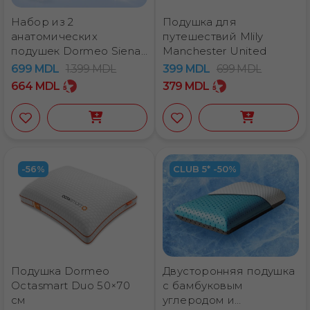
Набор из 2
Подушка для
анатомических
путешествий Mlily
подушек Dormeo Siena
Manchester United
MF
699
MDL
1.399
MDL
399
MDL
699
MDL
664
MDL
379
MDL
-56%
CLUB 5* -50%
Подушка Dormeo
Двусторонняя подушка
Octasmart Duo 50×70
с бамбуковым
см
углеродом и