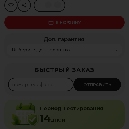
В КОРЗИНУ
Доп. гарантия
Рассрочка 0%
БЫСТРЫЙ ЗАКАЗ
425
леев ×
4
мес.
Оформить
ОТПРАВИТЬ
Период Тестирования
14
дней