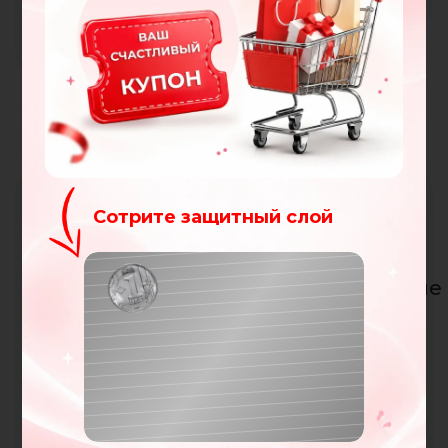
поддержка
Эластичные
Aloe Vera +
Сотрите защитный слой
резинки
CleanEffect®
свежесть,
надёжно
Поздравляю!
гипоаллергенные
фиксируют
Вы получили купон на
свойства и
100
топпер на
леев
защита от
матрасе, чтобы
запахов.
Ваш купон:
он не
NOROC
смещался