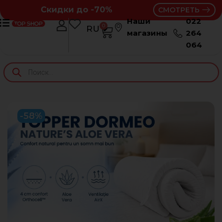
Скидки до -70%
СМОТРЕТЬ
Наши
022
0
RU
RO
магазины
264
064
-58%