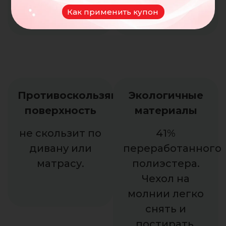
даже ночью.
Как применить купон
Противоскользящая
Экологичные
поверхность
материалы
не скользит по
41%
дивану или
переработанного
матрасу.
полиэстера.
Чехол на
молнии легко
снять и
постирать.