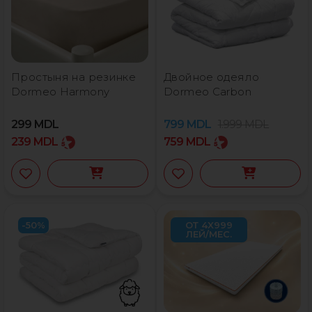
Простыня на резинке
Двойное одеяло
Dormeo Harmony
Dormeo Carbon
299
MDL
799
MDL
1.999
MDL
239
MDL
759
MDL
-50%
ОТ 4X999
ЛЕЙ/МЕС.