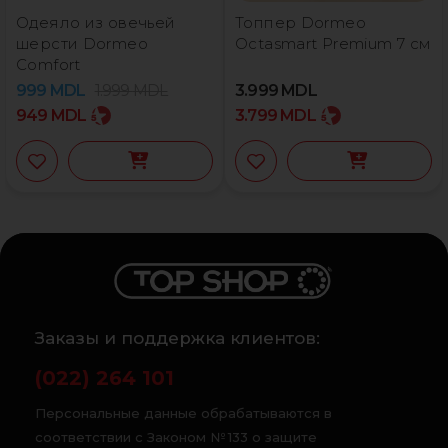
Одеяло из овечьей
Топпер Dormeo
шерсти Dormeo
Octasmart Premium 7 см
Comfort
999
MDL
1.999
MDL
3.999
MDL
949
MDL
3.799
MDL
Заказы и поддержка клиентов:
(022) 264 101
Персональные данные обрабатываются в
соответствии с Законом № 133 о защите