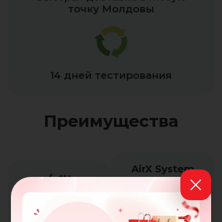
точку Молдовы
14 дней тестирования
Преимущества
AirX System
4 см
отличная
Orthocell™
боковая
стабильная
вентиляция
анатомическая