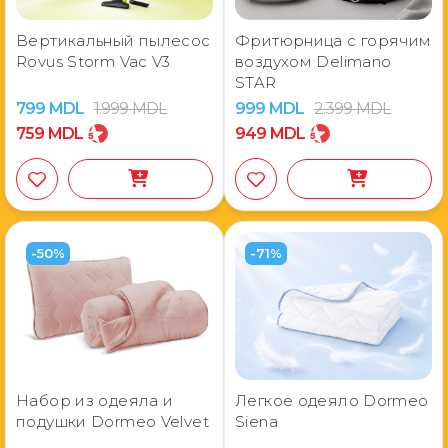
Вертикальный пылесос
Фритюрница с горячим
Rovus Storm Vac V3
воздухом Delimano
STAR
799
MDL
1.999
MDL
999
MDL
2.399
MDL
759
MDL
949
MDL
-50%
-71%
Набор из одеяла и
Легкое одеяло Dormeo
подушки Dormeo Velvet
Siena