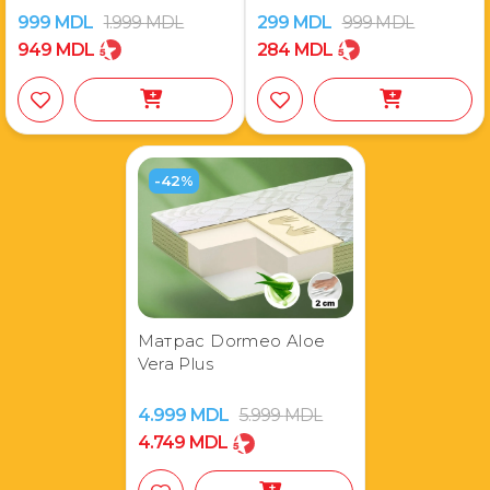
999
MDL
1.999
MDL
299
MDL
999
MDL
949
MDL
284
MDL
-42%
Матрас Dormeo Aloe
Vera Plus
4.999
MDL
5.999
MDL
4.749
MDL