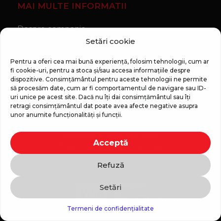
MAI MULTE INFORMATII
Despre companie
Setări cookie
Noutăți
Regulament Campanie „100 zile pana la vis”
Pentru a oferi cea mai bună experiență, folosim tehnologii, cum ar
fi cookie-uri, pentru a stoca și/sau accesa informațiile despre
dispozitive. Consimțământul pentru aceste tehnologii ne permite
să procesăm date, cum ar fi comportamentul de navigare sau ID-
uri unice pe acest site. Dacă nu îți dai consimțământul sau îți
retragi consimțământul dat poate avea afecte negative asupra
unor anumite funcționalități și funcții.
Copyright © 2026 Top Shop
Acceptă
Toate drepturile sunt rezervate.
Refuză
Folosim plată sigură
Setări
Contactează-ne
Termeni de confidențialitate