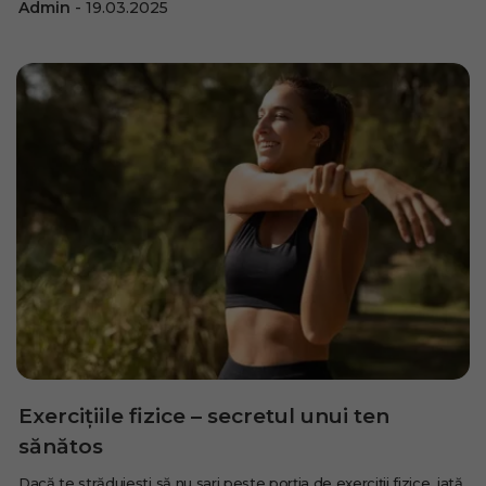
Admin
19.03.2025
Exercițiile fizice – secretul unui ten
sănătos
Dacă te străduiești să nu sari peste porția de exerciții fizice, iată