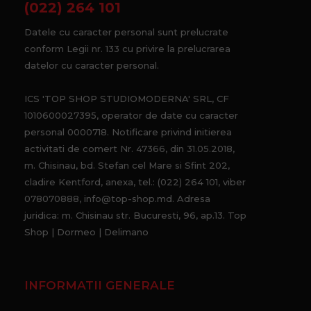
(022) 264 101
Datele cu caracter personal sunt prelucrate
conform Legii nr. 133 cu privire la prelucrarea
datelor cu caracter personal.
ICS 'TOP SHOP STUDIOMODERNA' SRL, CF
1010600027395, operator de date cu caracter
personal 0000718. Notificare privind initierea
activitati de comert Nr. 47366, din 31.05.2018,
m. Chisinau, bd. Stefan cel Mare si Sfint 202,
cladire Kentford, anexa, tel.: (022) 264 101, viber
078070888, info@top-shop.md. Adresa
juridica: m. Chisinau str. Bucuresti, 96, ap.13. Top
Shop | Dormeo | Delimano
INFORMATII GENERALE