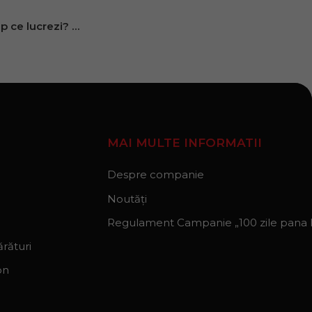
Ti-e cald și ai obosit în timp ce lucrezi? Descoperă 5 exerciții de relaxare la birou.
MAI MULTE INFORMATII
Despre companie
Noutăți
Regulament Campanie „100 zile pana la
rături
on