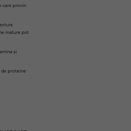
n care provin
textura
ile mature pot
amina și
a de proteine