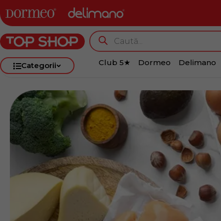
Club 5★
Dormeo
Delimano
Categorii