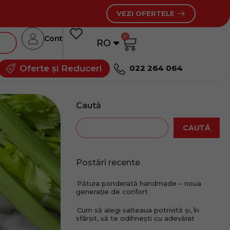
VEZI OFERTELE
0
Cont
RO
RU
Oferte și Reduceri
022 264 064
Caută
CAUTĂ
Postări recente
Pătura ponderată handmade – noua
generație de confort
Cum să alegi salteaua potrivită și, în
sfârșit, să te odihnești cu adevărat