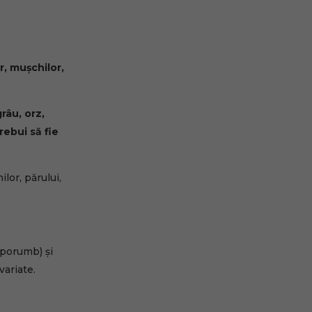
r, mușchilor,
râu, orz,
rebui să fie
lor, părului,
, porumb) și
variate.