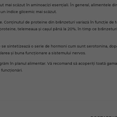
ut mai scăzut în aminoacizi esențiali. În general, alimentele di
u un indice glicemic mai scăzut.
. Conținutul de proteine din brânzeturi variază în funcție de 
proteine, telemeaua și cașul până la 20%, în timp ce brânzetur
re se sintetizează o serie de hormoni cum sunt serotonina, dop
glarea și buna funcționare a sistemului nervos.
tegrăm în planul alimentar. Vă recomand să acoperiți toată gam
funcționări.