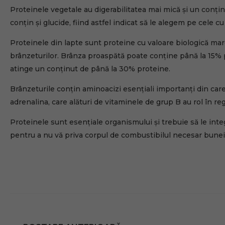
Proteinele vegetale au digerabilitatea mai mică și un conțin
conțin și glucide, fiind astfel indicat să le alegem pe cele c
Proteinele din lapte sunt proteine cu valoare biologică mare
brânzeturilor. Brânza proaspătă poate conține până la 15% 
atinge un conținut de până la 30% proteine.
Brânzeturile conțin aminoacizi esențiali importanți din ca
adrenalina, care alături de vitaminele de grup B au rol în re
Proteinele sunt esențiale organismului și trebuie să le in
pentru a nu vă priva corpul de combustibilul necesar bunei 