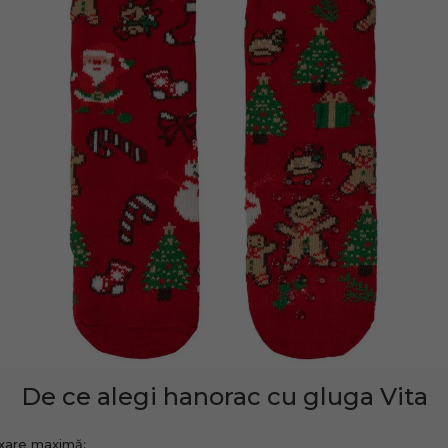
n
De ce alegi hanorac cu gluga Vita
axare maximă;