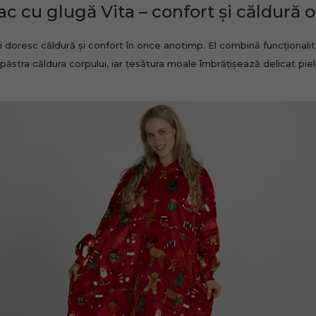
c cu glugă Vita – confort și căldură 
 doresc căldură și confort în orice anotimp. El combină funcționalit
a păstra căldura corpului, iar țesătura moale îmbrățișează delicat piel