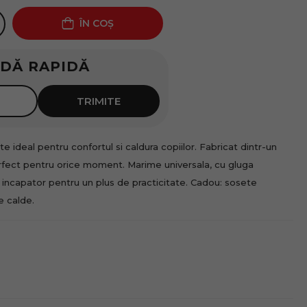
ÎN COȘ
DĂ RAPIDĂ
4
luni
TRIMITE
 ideal pentru confortul si caldura copiilor. Fabricat dintr-un
erfect pentru orice moment. Marime universala, cu gluga
 incapator pentru un plus de practicitate. Cadou: sosete
e calde.