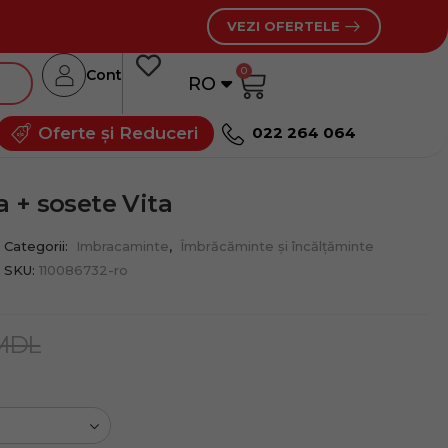
VEZI OFERTELE
0
Cont
RO
RU
Oferte și Reduceri
022 264 064
 + sosete Vita
Categorii:
Imbracaminte
,
Îmbrăcăminte și încălțăminte
SKU:
110086732-ro
MDL