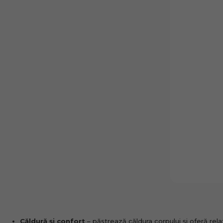
Cum să aplici cupo
Căldură și confort
– păstrează căldura corpului și oferă rel