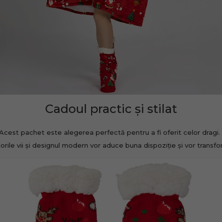
Cadoul practic și stilat
!
cest pachet este alegerea perfectă pentru a fi oferit celor dragi.
Culorile vii și designul modern vor aduce buna dispoziție și vor trans
100
lei
e
ROC