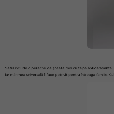
Răzuiește aici
Felicitări
Setul include o pereche de șosete moi cu talpă antiderapantă. A
iar mărimea universală îl face potrivit pentru întreaga familie. 
Ai câștigat un cupon d
NO
Cuponul tău: