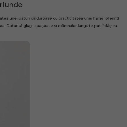
oriunde
atea unei pături călduroase cu practicitatea unei haine, oferind
ea. Datorită glugii spațioase și mânecilor lungi, te poți înfășura