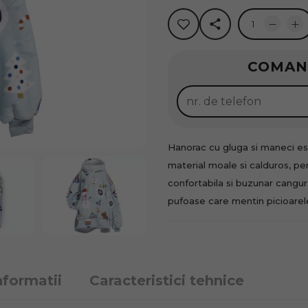
Rate 0%
COMAN
100
lei x
Solicită
Hanorac cu gluga si maneci este
material moale si calduros, p
confortabila si buzunar cangur
pufoase care mentin picioarel
nformatii
Caracteristici tehnice