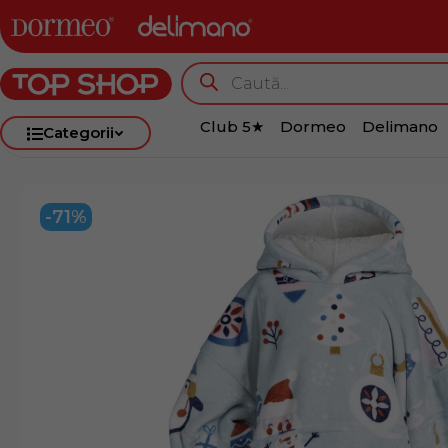
Club 5★
Dormeo
Delimano
Categorii
-71%