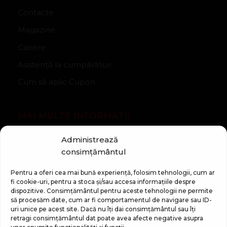
Contacte
Magazine
Cariere
Asistență la cumpărături
Cum să aplic Cupon
MAI MULTE INFORMATII
Despre companie
Administrează
consimțământul
Noutăți
Regulament Campanie „100 zile pana la vis”
Pentru a oferi cea mai bună experiență, folosim tehnologii, cum ar
fi cookie-uri, pentru a stoca și/sau accesa informațiile despre
dispozitive. Consimțământul pentru aceste tehnologii ne permite
să procesăm date, cum ar fi comportamentul de navigare sau ID-
uri unice pe acest site. Dacă nu îți dai consimțământul sau îți
retragi consimțământul dat poate avea afecte negative asupra