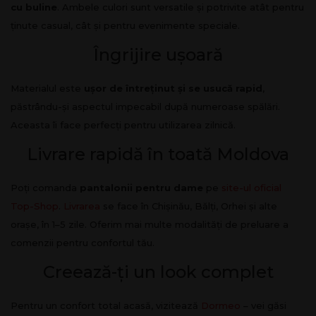
cu buline
. Ambele culori sunt versatile și potrivite atât pentru
ținute casual, cât și pentru evenimente speciale.
Îngrijire ușoară
Materialul este
ușor de întreținut și se usucă rapid
,
păstrându-și aspectul impecabil după numeroase spălări.
Aceasta îi face perfecți pentru utilizarea zilnică.
Livrare rapidă în toată Moldova
Poți comanda
pantalonii pentru dame
pe
site-ul oficial
Top-Shop
.
Livrarea
se face în Chișinău, Bălți, Orhei și alte
orașe, în 1–5 zile. Oferim mai multe modalități de preluare a
comenzii pentru confortul tău.
Creează-ți un look complet
Pentru un confort total acasă, vizitează
Dormeo
– vei găsi