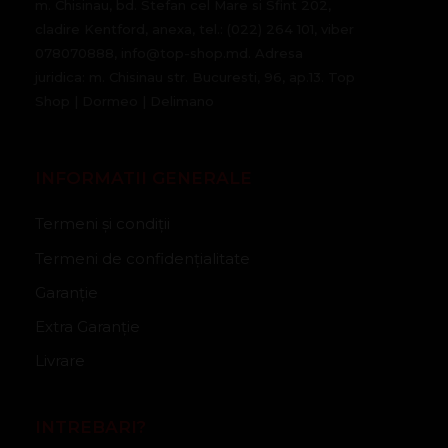
m. Chisinau, bd. Stefan cel Mare si Sfint 202,
cladire Kentford, anexa, tel.: (022) 264 101, viber
078070888, info@top-shop.md. Adresa
juridica: m. Chisinau str. Bucuresti, 96, ap.13. Top
Shop | Dormeo | Delimano
INFORMATII GENERALE
Termeni și condiții
Termeni de confidențialitate
Garanție
Extra Garanție
Livrare
INTREBARI?