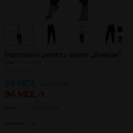
Pantaloni pentru dame „Breeze”
SKU:
110087641-ro
99
MDL
649
MDL
94
MDL
Цвет:
Размеры: