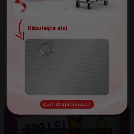
0
MDL
0
MDL
Pentru
0
produs
Răzuiește aici
ADAUGĂ TOTUL ÎN COȘ
Felicitări!
Ai câștigat un cupon de
Pantaloni pentru
100
dame "Breeze"
lei
99
MDL
649
MDL
Cuponul tău:
94
MDL
NOROC
Descriere
Caracteristici tehnice
Cum să aplici cupon