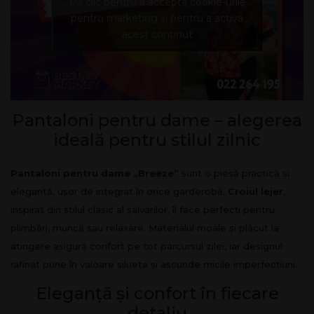
Dă clic pentru a accepta cookie-urile
pentru marketing și pentru a activa
acest conținut
Pantaloni pentru dame – alegerea
ideală pentru stilul zilnic
Pantaloni pentru dame
„Breeze”
sunt o piesă practică și
elegantă, ușor de integrat în orice garderobă.
Croiul lejer
,
inspirat din stilul clasic al șalvarilor, îi face perfecți pentru
plimbări, muncă sau relaxare. Materialul moale și plăcut la
atingere asigură confort pe tot parcursul zilei, iar designul
rafinat pune în valoare silueta și ascunde micile imperfecțiuni.
Eleganță și confort în fiecare
detaliu