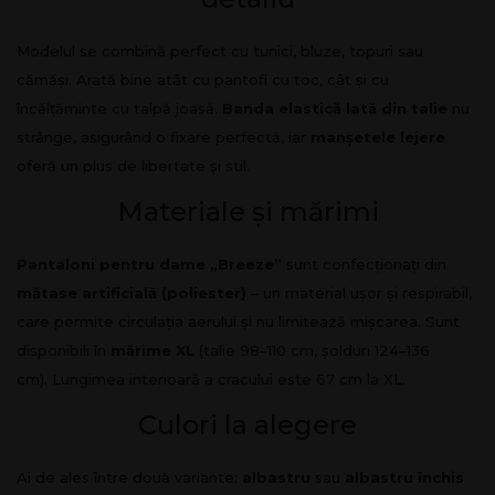
Modelul se combină perfect cu tunici, bluze, topuri sau
cămăși. Arată bine atât cu pantofi cu toc, cât și cu
încălțăminte cu talpă joasă.
Banda elastică lată din talie
nu
strânge, asigurând o fixare perfectă, iar
manșetele lejere
oferă un plus de libertate și stil.
Materiale și mărimi
Pantaloni pentru dame
„Breeze”
sunt confecționați din
mătase artificială (poliester)
– un material ușor și respirabil,
care permite circulația aerului și nu limitează mișcarea. Sunt
disponibili în
mărime XL
(talie 98–110 cm, șolduri 124–136
cm). Lungimea interioară a cracului este 67 cm la XL.
Culori la alegere
Ai de ales între două variante:
albastru
sau
albastru închis