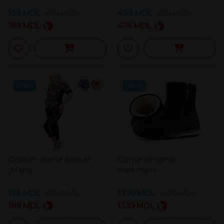
199
MDL
999
MDL
499
MDL
999
MDL
189
MDL
474
MDL
-78%
-40%
Costum dame casual
Cizme de iarnă
„Maria”
Walkmaxx
199
MDL
899
MDL
1.199
MDL
1.999
MDL
189
MDL
1.139
MDL