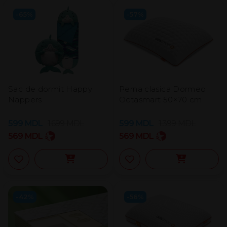
-65%
-57%
Sac de dormit Happy
Perna clasica Dormeo
Nappers
Octasmart 50×70 cm
599
MDL
1.699
MDL
599
MDL
1.399
MDL
569
MDL
569
MDL
-42%
-56%