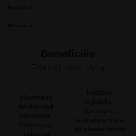
Studiu 3
Studiu 4
Beneficiile
Pernei Aloe Vera
Înălțime
Microfibre
reglabilă
–
Wellsleep®
fermoarul
advanced
–
lateral permite
moliciune,
ajustarea pernei
volum și