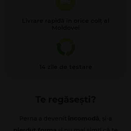
Livrare rapidă în orice colț al
Moldovei
14 zile de testare
Te regăsești?
Perna a devenit
incomodă
, și-a
pierdut forma
și nu mai simți că te