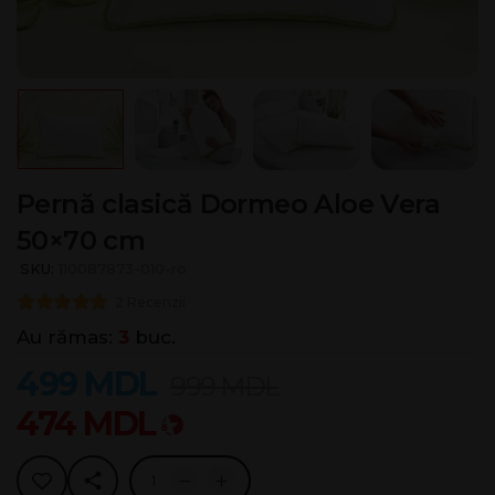
Pernă clasică Dormeo Aloe Vera
50×70 cm
SKU:
110087873-010-ro
2 Recenzii
Au rămas:
3
buc.
499
MDL
999
MDL
474
MDL