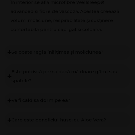
În interior se află microfibre Wellsleep®
advanced și fibre de vâscoză. Acestea creează
volum, moliciune, respirabilitate și susținere
confortabilă pentru cap, gât și coloană.
Se poate regla înălțimea și moliciunea?
Este potrivită perna dacă mă doare gâtul sau
spatele?
Va fi cald să dorm pe ea?
Care este beneficiul husei cu Aloe Vera?