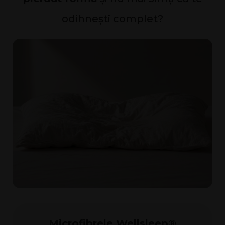
odihnești complet?
Microfibrele Wellsleep®