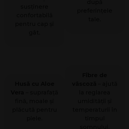
după
susținere
preferințele
confortabilă
tale.
pentru cap și
gât.
Fibre de
Husă cu Aloe
vâscoză
– ajută
Vera
– suprafață
la reglarea
fină, moale și
umidității și
plăcută pentru
temperaturii în
piele.
timpul
somnului.