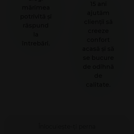
15 ani
mărimea
ajutăm
potrivită și
clienții să
răspund
creeze
la
confort
întrebări.
acasă și să
se bucure
de odihnă
de
calitate.
Înlocuiește-ți perna