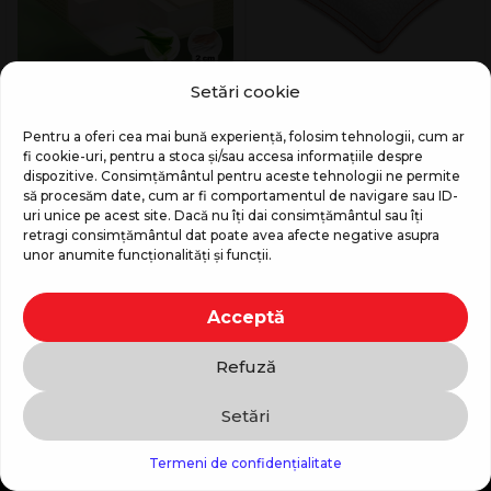
Setări cookie
Saltea Dormeo Aloe Vera
Perna Dormeo
Plus
Octasmart Duo 50×70
Pentru a oferi cea mai bună experiență, folosim tehnologii, cum ar
cm
fi cookie-uri, pentru a stoca și/sau accesa informațiile despre
4.999
MDL
5.999
MDL
699
MDL
1.599
MDL
dispozitive. Consimțământul pentru aceste tehnologii ne permite
4.749
MDL
664
MDL
să procesăm date, cum ar fi comportamentul de navigare sau ID-
uri unice pe acest site. Dacă nu îți dai consimțământul sau îți
retragi consimțământul dat poate avea afecte negative asupra
unor anumite funcționalități și funcții.
Acceptă
Refuză
Setări
Comenzi si asistenta clienti:
Contactează-ne
Termeni de confidențialitate
(022) 264 101