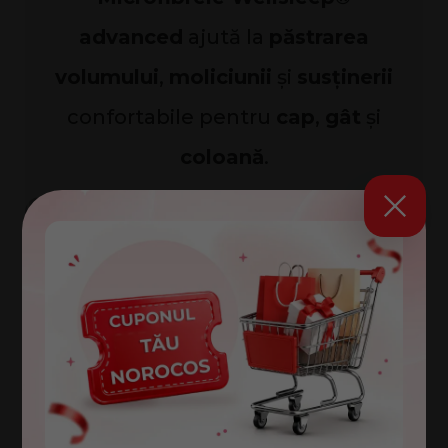
advanced
ajută la
păstrarea
volumului
,
moliciunii
și
susținerii
confortabile pentru
cap
,
gât
și
coloană
.