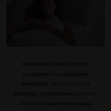
Fermoarul lateral
permite
scoaterea
sau
adăugarea
umpluturii
, pentru a ajusta
înălțimea
și
moliciunea
pernei în
funcție de
preferințele tale