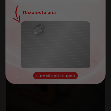
Răzuiește aici
În timpul somnului îți este
cald
, te
Felicitări!
simți
sufocat
sau perna își
pierde
Ai câștigat un cupon de
100
rapid
senzația de
prospețime
?
lei
Cuponul tău:
NOROC
Cum să aplici cupon