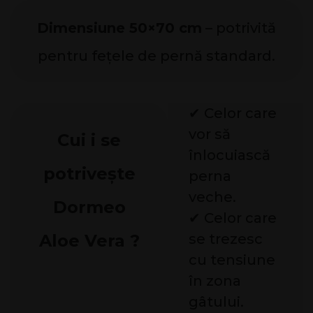
Dimensiune 50×70 cm
– potrivită
pentru fețele de pernă standard.
✔ Celor care
vor să
Cui i se
înlocuiască
potrivește
perna
veche.
Dormeo
✔ Celor care
Aloe Vera ?
se trezesc
cu tensiune
în zona
gâtului.