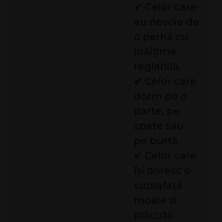
✔ Celor care
au nevoie de
o pernă cu
înălțime
reglabilă.
✔ Celor care
dorm pe o
parte, pe
spate sau
pe burtă.
✔ Celor care
își doresc o
suprafață
moale și
plăcută