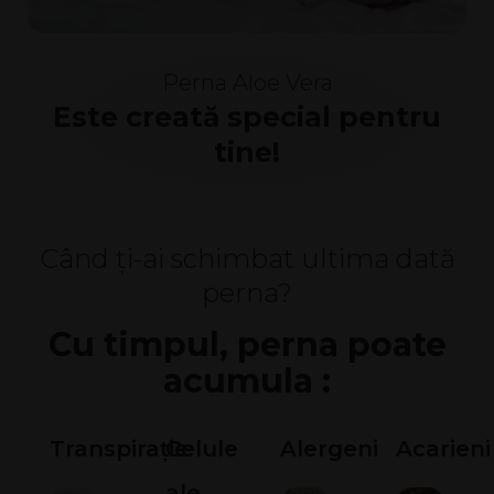
Perna Aloe Vera
Este creată special pentru
tine!
Când ți-ai schimbat ultima dată
perna?
Сu timpul, perna poate
acumula :
Transpirație
Celule
Alergeni
Acarieni
ale