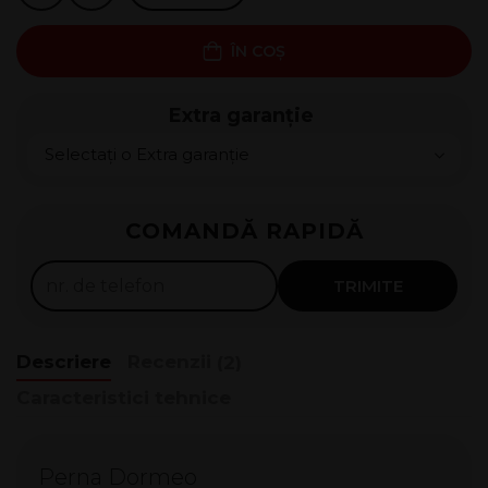
ÎN COȘ
Extra garanție
Rate 0%
COMANDĂ RAPIDĂ
125
lei x
4
luni
Solicită
TRIMITE
Descriere
Recenzii
(2)
Caracteristici tehnice
Perna Dormeo