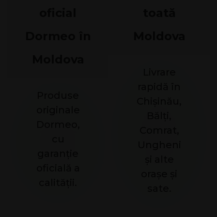
oficial
toată
Dormeo în
Moldova
Moldova
Livrare
rapidă în
Produse
Chișinău,
originale
Bălți,
Dormeo,
Comrat,
cu
Ungheni
garanție
și alte
oficială a
orașe și
calității.
sate.