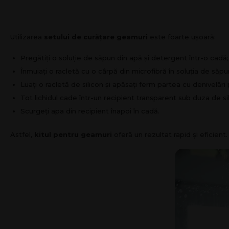
Utilizarea
setului de curățare geamuri
este foarte ușoară:
Pregătiți o soluție de săpun din apă și detergent într-o cadă;
Înmuiați o racletă cu o cârpă din microfibră în soluția de săpu
Luați o racletă de silicon și apăsați ferm partea cu denivelări
Tot lichidul cade într-un recipient transparent sub duza de s
Scurgeți apa din recipient înapoi în cadă.
Astfel,
kitul pentru geamuri
oferă un rezultat rapid și eficient.