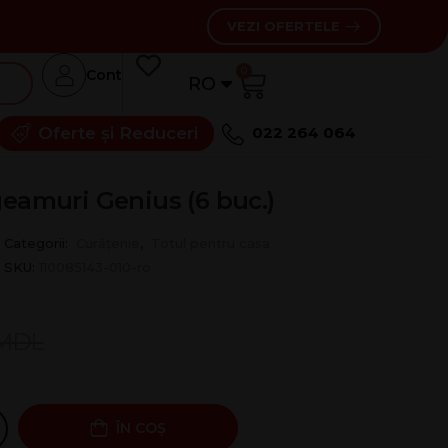
VEZI OFERTELE
0
Cont
RO
RU
Oferte și Reduceri
022 264 064
geamuri Genius (6 buc.)
Categorii:
Curățenie
,
Totul pentru casa
SKU:
110085143-010-ro
MDL
ÎN COȘ