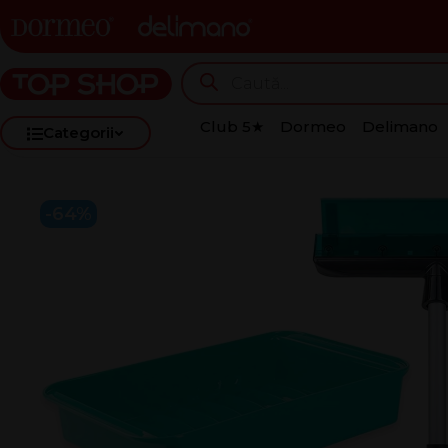
Club 5★
Dormeo
Delimano
Categorii
-64%