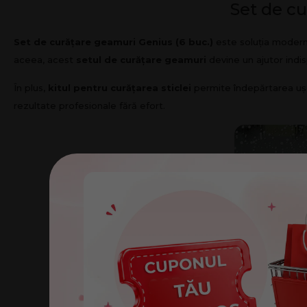
Set de cu
Set de curățare geamuri Genius (6 buc.)
este soluția modernă
aceea, acest
setul de curățare geamuri
devine un ajutor indis
În plus,
kitul pentru curățarea sticlei
permite îndepărtarea ușoa
rezultate profesionale fără efort.