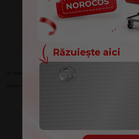
Răzuiește aici
U
Un avantaj important este versatilitatea.
setul pentru spălare
Felicitări
Astfel,
accesoriul pentru curățarea geamurilor
înlocuiește ma
Ai câștigat un cupon d
NO
Cuponul tău: