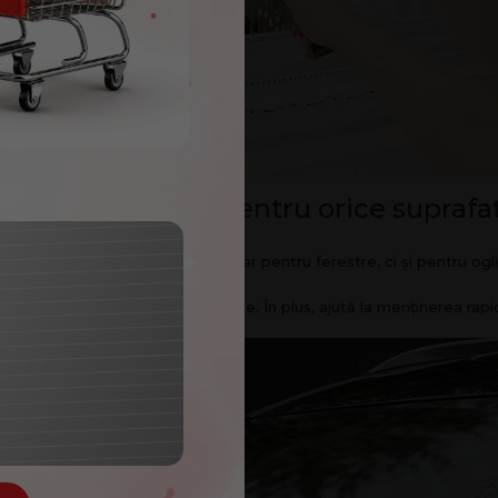
tilizare versatilă pentru orice suprafa
a geamurilor
este potrivit nu doar pentru ferestre, ci și pentru ogl
!
i multe instrumente de curățenie. În plus, ajută la menținerea rapidă
100
lei
e
ROC