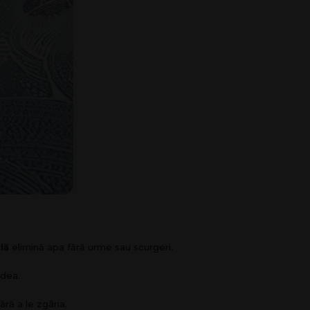
lă
elimină apa fără urme sau scurgeri.
odea.
ră a le zgâria.