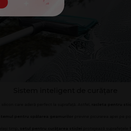
n
Sistem inteligent de curățare
silicon care aderă perfect la suprafață. Astfel,
racleta pentru stic
stemul pentru spălarea geamurilor
previne picurarea apei pe p
elași timp,
setul pentru curățarea sticlei
protejează suprafețele fă