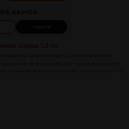
DĂ RAPIDĂ
luni
TRIMITE
tensie Genius 1,2 m
!
ius (6 buc.)
– kit universal pentru curățenie perfectă fără
oglinzi, cabine de duș și faianță. Dotat cu microfibră și racletă
pă. Curățare rapidă fără picături și efort. Livrare în Moldova – 1–5