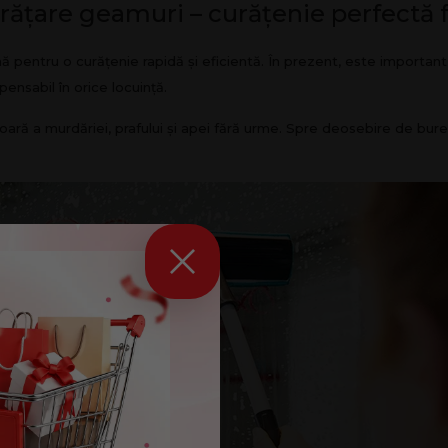
rățare geamuri – curățenie perfectă 
 pentru o curățenie rapidă și eficientă. În prezent, este important
pensabil în orice locuință.
ră a murdăriei, prafului și apei fără urme. Spre deosebire de bureți