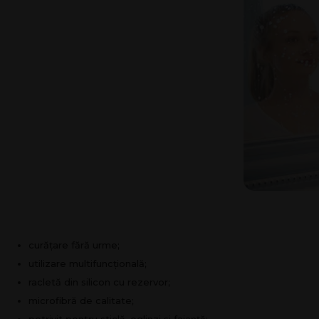
curățare fără urme;
utilizare multifuncțională;
racletă din silicon cu rezervor;
microfibră de calitate;
potrivit pentru sticlă, oglinzi și faianță;