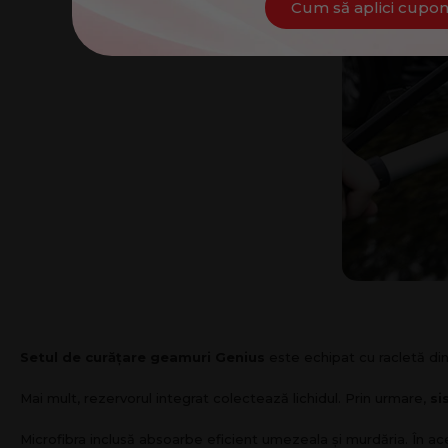
Cum să aplici cupo
Setul de curățare geamuri Genius
este echipat cu racletă din 
Mai mult, rezervorul integrat colectează lichidul. Prin urmare,
si
Microfibra inclusă absoarbe eficient umezeala și murdăria. În ac