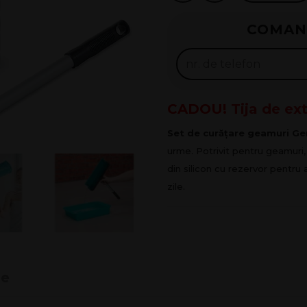
Rate 0%
COMAN
125
lei x
4
Solicită
CADOU!
Tija de ex
Set de curățare geamuri Gen
urme. Potrivit pentru geamuri, 
din silicon cu rezervor pentru a
zile.
de