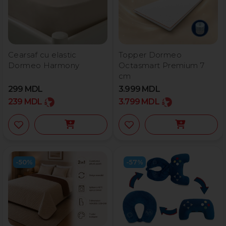
Cearsaf cu elastic
Topper Dormeo
Dormeo Harmony
Octasmart Premium 7
cm
299
MDL
3.999
MDL
239
MDL
3.799
MDL
-50%
-57%