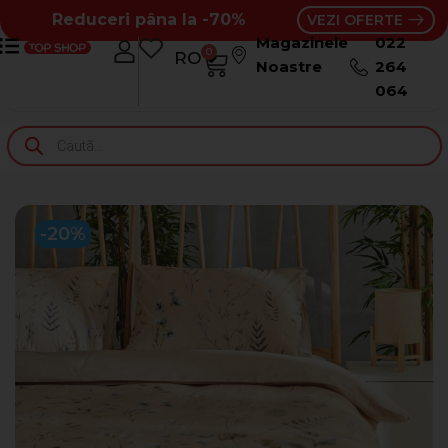
Reduceri pâna la -70%
VEZI OFERTE
Magazinele
022
0
RO
RU
Noastre
264
064
-20%