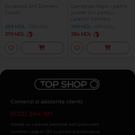
Cuvertura 2in1 Dormeo
Gamepad Playo – perna
Fusion
jucarie 2in1 pentru
calatorii Dormeo
399
MDL
799
MDL
299
MDL
699
MDL
379
MDL
284
MDL
Comenzi si asistenta clienti:
(022) 264 101
Datele cu caracter personal sunt prelucrate
conform Legii nr. 133 cu privire la prelucrarea