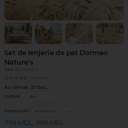
Set de lenjerie de pat Dormeo
Nature’s
SKU:
110075108-ro
0 Recenzii
Au rămas:
21
buc.
Culoare:
Dimensiuni:
799
MDL
999
MDL