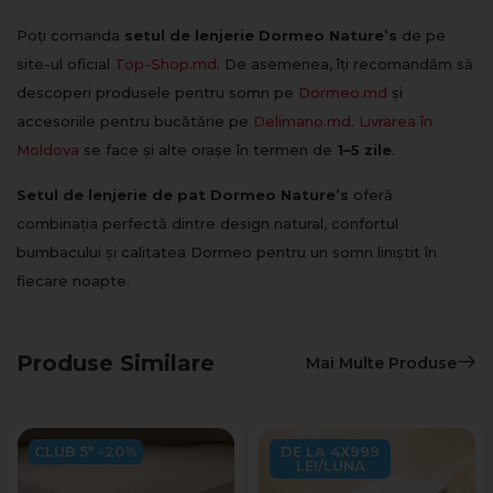
Poți comanda
setul de lenjerie Dormeo Nature’s
de pe
site-ul oficial
Top-Shop.md
. De asemenea, îți recomandăm să
descoperi produsele pentru somn pe
Dormeo.md
și
accesoriile pentru bucătărie pe
Delimano.md
.
Livrarea în
Moldova
se face și alte orașe în termen de
1–5 zile
.
Setul de lenjerie de pat Dormeo Nature’s
oferă
combinația perfectă dintre design natural, confortul
bumbacului și calitatea Dormeo pentru un somn liniștit în
fiecare noapte.
Produse Similare
Mai Multe Produse
CLUB 5* -20%
DE LA 4X999
LEI/LUNA