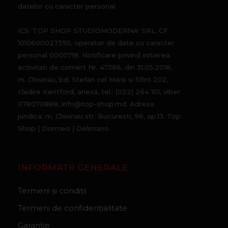
datelor cu caracter personal.
ICS 'TOP SHOP STUDIOMODERNA' SRL, CF
1010600027395, operator de date cu caracter
personal 0000718. Notificare privind initierea
activitati de comert Nr. 47366, din 31.05.2018,
m. Chisinau, bd. Stefan cel Mare si Sfint 202,
cladire Kentford, anexa, tel.: (022) 264 101, viber
078070888, info@top-shop.md. Adresa
juridica: m. Chisinau str. Bucuresti, 96, ap.13. Top
Shop | Dormeo | Delimano
INFORMATII GENERALE
Termeni și condiții
Termeni de confidențialitate
Garanție