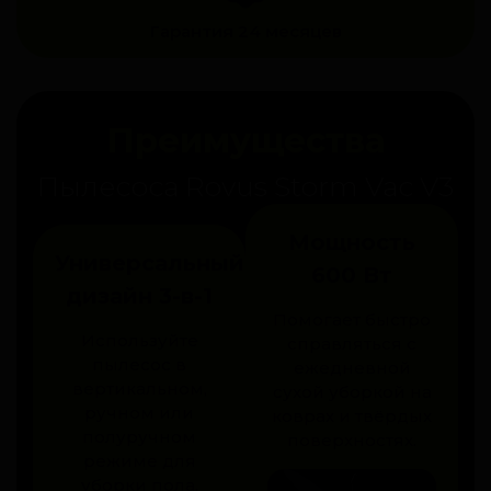
Гарантия 24 месяцев
Преимущества
Пылесоса Rovus Storm Vac V3
Мощность
Универсальный
600 Вт
дизайн 3-в-1
Помогает быстро
Используйте
справляться с
пылесос в
ежедневной
вертикальном,
сухой уборкой на
ручном или
коврах и твёрдых
полуручном
поверхностях.
режиме для
уборки пола,