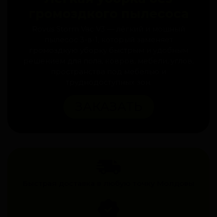
громоздкого пылесоса
Rovus Storm Vac V3 — лёгкий и мощный
пылесос 3-в-1, который заменяет
громоздкую уборку быстрым и удобным
решением для пола, ковров, мебели, углов,
пространства под мебелью и
труднодоступных зон.
ЗАКАЗАТЬ
Быстрая доставка в любую точку Молдовы