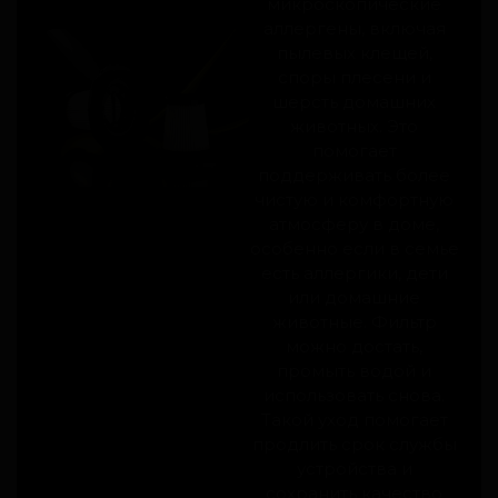
микроскопические
аллергены, включая
пылевых клещей,
споры плесени и
шерсть домашних
животных. Это
помогает
поддерживать более
чистую и комфортную
атмосферу в доме,
особенно если в семье
есть аллергики, дети
или домашние
животные. Фильтр
можно достать,
промыть водой и
использовать снова.
Такой уход помогает
продлить срок службы
устройства и
сохранить качество