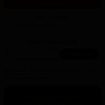
В КОРЗИНУ
Доп. гарантия
Рассрочка 0%
БЫСТРЫЙ ЗАКАЗ
200
леев ×
4
мес.
Оформить
ОТПРАВИТЬ
Описание
Отзывы
Характеристики
(13)
Инструкция к товару
Пылесос Rovus Storm Vac V3
Лёгкая уборка без