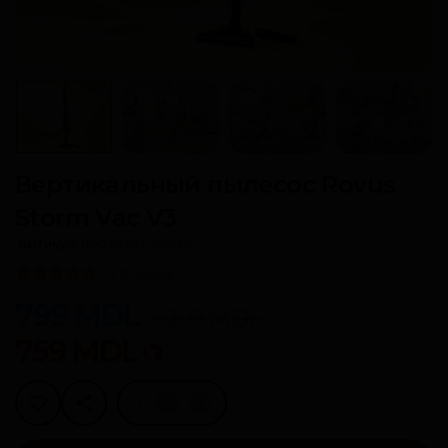
Вертикальный пылесос Rovus
Storm Vac V3
Артикул:
110078271-010-ru
13 Отзывов
799
MDL
1.999
MDL
759
MDL