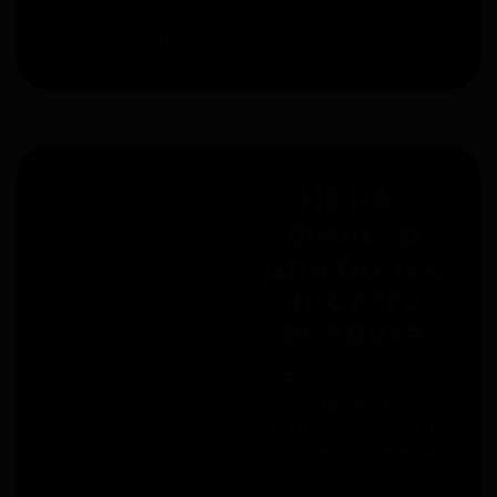
собирается мелкий
мусор.
HEPA-
фильтр
для более
чистого
воздуха
Rovus Storm Vac
оснащён HEPA-
фильтром, который
улавливает мелкие
частицы пыли и