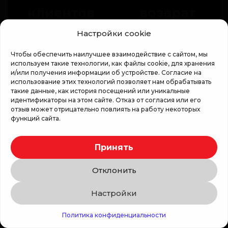
клиентов
возврат
Настройки cookie
Консультанты
Если
Чтобы обеспечить наилучшее взаимодействие с сайтом, мы
используем такие технологии, как файлы cookie, для хранения
помогут
товар не
и/или получения информации об устройстве. Согласие на
выбрать
подойдёт,
использование этих технологий позволяет нам обрабатывать
такие данные, как история посещений или уникальные
подходящий
доступен
идентификаторы на этом сайте. Отказ от согласия или его
отзыв может отрицательно повлиять на работу некоторых
размер и
обмен
функций сайта.
ответят
или
на
возврат
Принять
вопросы.
согласно
Отклонить
условиям
магазина.
Настройки
Связаться с нами
Политика конфиденциальности