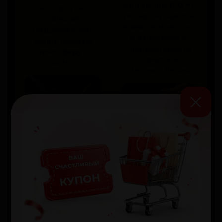
контейнер 700 мл
аллергены,
легко очищается
помогая
нажатием кнопки
поддерживать
и избавляет от
более свежую
необходимости
атмосферу в
покупать
доме.
сменные мешки.
Уборка в
Кабель
узких местах
питания 5 м
Низкопрофильная
Даёт удобный