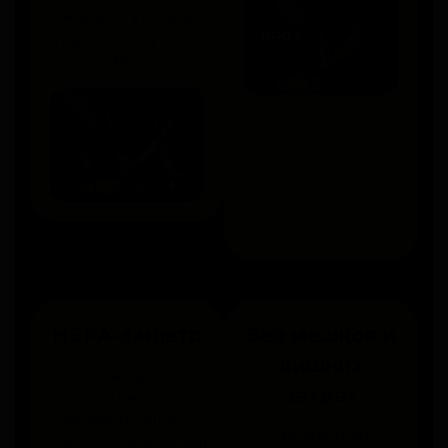
мебели, углов и
труднодоступных
зон.
HEPA-фильтр
Без мешков и
лишних
Фильтр
затрат
улавливают
мелкую пыль и
Прозрачный
микроскопические