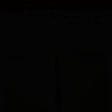
Скидки до -70%
СМОТРЕТЬ
Наши
022
0
RU
RO
магазины
264
064
-60%