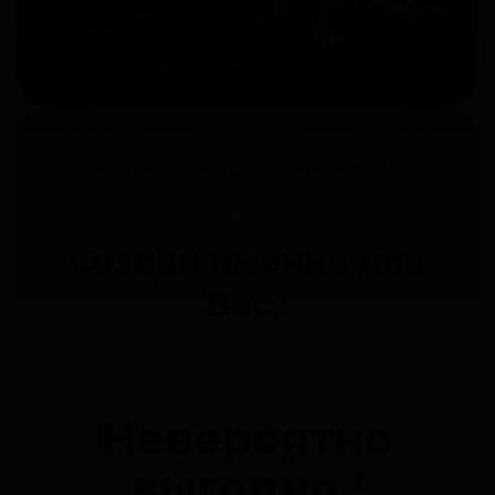
Пылесос Rovus Storm
Vac V3
Создан именно для
Вас !
Невероятно
выгодно !