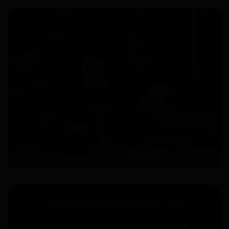
Rovus Storm Vac V3
работает без мешков: прозрачный