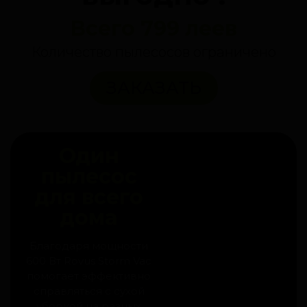
Всего 799 леев
Количество пылесосов ограничено
ЗАКАЗАТЬ
Один
пылесос
для всего
дома
Благодаря мощности
600 Вт Rovus Storm Vac
помогает эффективно
справляться с сухой
уборкой на разных