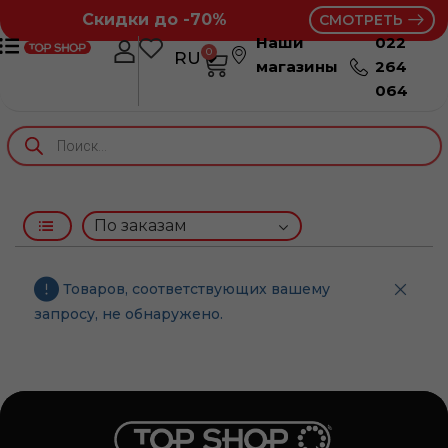
Скидки до -70%
СМОТРЕТЬ
Наши
022
0
RU
RO
магазины
264
064
Товаров, соответствующих вашему
запросу, не обнаружено.