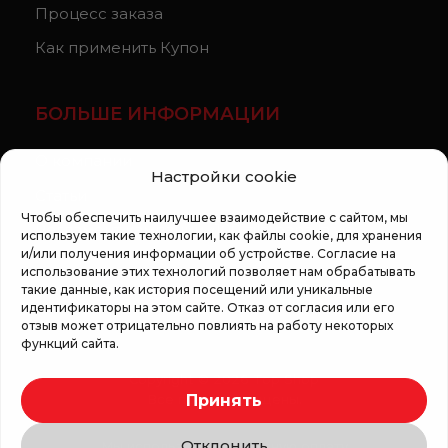
Процесс заказа
Как применить Купон
БОЛЬШЕ ИНФОРМАЦИИ
О компании
Настройки cookie
Статьи
Чтобы обеспечить наилучшее взаимодействие с сайтом, мы
Регламент кампании «100 zile pana la vis»
используем такие технологии, как файлы cookie, для хранения
и/или получения информации об устройстве. Согласие на
использование этих технологий позволяет нам обрабатывать
такие данные, как история посещений или уникальные
идентификаторы на этом сайте. Отказ от согласия или его
отзыв может отрицательно повлиять на работу некоторых
функций сайта.
Copyright © 2026 Top Shop
Принять
Все права защищены.
Отклонить
Мы используем безопасную оплату